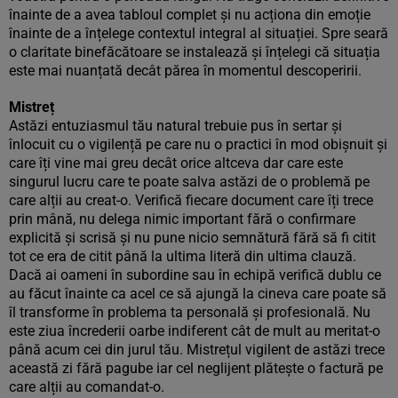
înainte de a avea tabloul complet și nu acționa din emoție
înainte de a înțelege contextul integral al situației. Spre seară
o claritate binefăcătoare se instalează și înțelegi că situația
este mai nuanțată decât părea în momentul descoperirii.
Mistreț
Astăzi entuziasmul tău natural trebuie pus în sertar și
înlocuit cu o vigilență pe care nu o practici în mod obișnuit și
care îți vine mai greu decât orice altceva dar care este
singurul lucru care te poate salva astăzi de o problemă pe
care alții au creat-o. Verifică fiecare document care îți trece
prin mână, nu delega nimic important fără o confirmare
explicită și scrisă și nu pune nicio semnătură fără să fi citit
tot ce era de citit până la ultima literă din ultima clauză.
Dacă ai oameni în subordine sau în echipă verifică dublu ce
au făcut înainte ca acel ce să ajungă la cineva care poate să
îl transforme în problema ta personală și profesională. Nu
este ziua încrederii oarbe indiferent cât de mult au meritat-o
până acum cei din jurul tău. Mistrețul vigilent de astăzi trece
această zi fără pagube iar cel neglijent plătește o factură pe
care alții au comandat-o.