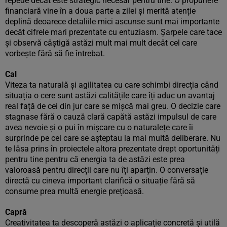
repede decât este strategic necesar pentru tine. O propunere
financiară vine în a doua parte a zilei și merită atenție
deplină deoarece detaliile mici ascunse sunt mai importante
decât cifrele mari prezentate cu entuziasm. Șarpele care tace
și observă câștigă astăzi mult mai mult decât cel care
vorbește fără să fie întrebat.
Cal
Viteza ta naturală și agilitatea cu care schimbi direcția când
situația o cere sunt astăzi calitățile care îți aduc un avantaj
real față de cei din jur care se mișcă mai greu. O decizie care
stagnase fără o cauză clară capătă astăzi impulsul de care
avea nevoie și o pui în mișcare cu o naturalețe care îi
surprinde pe cei care se așteptau la mai multă deliberare. Nu
te lăsa prins în proiectele altora prezentate drept oportunități
pentru tine pentru că energia ta de astăzi este prea
valoroasă pentru direcții care nu îți aparțin. O conversație
directă cu cineva important clarifică o situație fără să
consume prea multă energie prețioasă.
Capră
Creativitatea ta descoperă astăzi o aplicație concretă și utilă