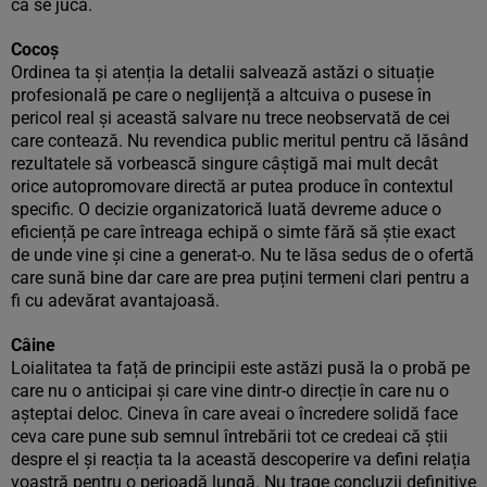
că se juca.
Cocoș
Ordinea ta și atenția la detalii salvează astăzi o situație
profesională pe care o neglijență a altcuiva o pusese în
pericol real și această salvare nu trece neobservată de cei
care contează. Nu revendica public meritul pentru că lăsând
rezultatele să vorbească singure câștigă mai mult decât
orice autopromovare directă ar putea produce în contextul
specific. O decizie organizatorică luată devreme aduce o
eficiență pe care întreaga echipă o simte fără să știe exact
de unde vine și cine a generat-o. Nu te lăsa sedus de o ofertă
care sună bine dar care are prea puțini termeni clari pentru a
fi cu adevărat avantajoasă.
Câine
Loialitatea ta față de principii este astăzi pusă la o probă pe
care nu o anticipai și care vine dintr-o direcție în care nu o
așteptai deloc. Cineva în care aveai o încredere solidă face
ceva care pune sub semnul întrebării tot ce credeai că știi
despre el și reacția ta la această descoperire va defini relația
voastră pentru o perioadă lungă. Nu trage concluzii definitive