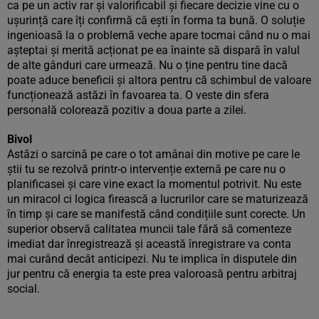
ca pe un activ rar și valorificabil și fiecare decizie vine cu o
ușurință care îți confirmă că ești în forma ta bună. O soluție
ingenioasă la o problemă veche apare tocmai când nu o mai
așteptai și merită acționat pe ea înainte să dispară în valul
de alte gânduri care urmează. Nu o ține pentru tine dacă
poate aduce beneficii și altora pentru că schimbul de valoare
funcționează astăzi în favoarea ta. O veste din sfera
personală colorează pozitiv a doua parte a zilei.
Bivol
Astăzi o sarcină pe care o tot amânai din motive pe care le
știi tu se rezolvă printr-o intervenție externă pe care nu o
planificasei și care vine exact la momentul potrivit. Nu este
un miracol ci logica firească a lucrurilor care se maturizează
în timp și care se manifestă când condițiile sunt corecte. Un
superior observă calitatea muncii tale fără să comenteze
imediat dar înregistrează și această înregistrare va conta
mai curând decât anticipezi. Nu te implica în disputele din
jur pentru că energia ta este prea valoroasă pentru arbitraj
social.