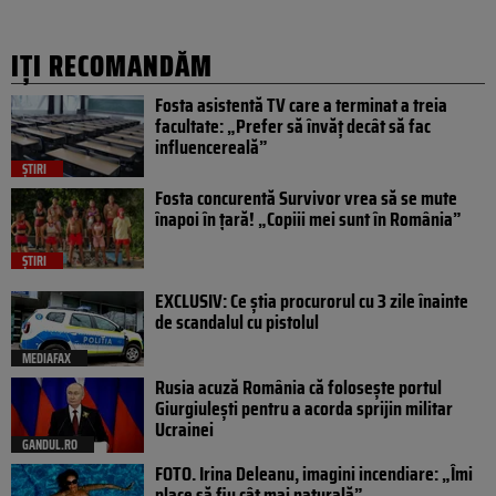
IȚI RECOMANDĂM
Fosta asistentă TV care a terminat a treia
facultate: „Prefer să învăț decât să fac
influencereală”
ȘTIRI
Fosta concurentă Survivor vrea să se mute
înapoi în țară! „Copiii mei sunt în România”
ȘTIRI
EXCLUSIV: Ce știa procurorul cu 3 zile înainte
de scandalul cu pistolul
MEDIAFAX
Rusia acuză România că folosește portul
Giurgiulești pentru a acorda sprijin militar
Ucrainei
GANDUL.RO
FOTO. Irina Deleanu, imagini incendiare: „Îmi
place să fiu cât mai naturală”