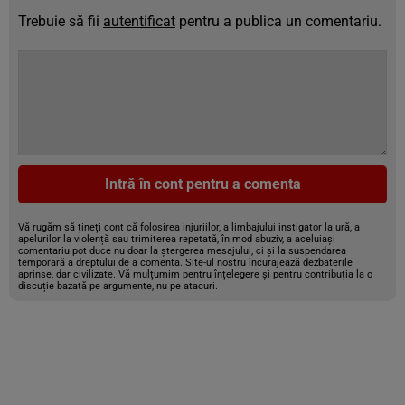
Trebuie să fii
autentificat
pentru a publica un comentariu.
Intră în cont pentru a comenta
Vă rugăm să țineți cont că folosirea injuriilor, a limbajului instigator la ură, a
apelurilor la violență sau trimiterea repetată, în mod abuziv, a aceluiași
comentariu pot duce nu doar la ștergerea mesajului, ci și la suspendarea
temporară a dreptului de a comenta. Site-ul nostru încurajează dezbaterile
aprinse, dar civilizate. Vă mulțumim pentru înțelegere și pentru contribuția la o
discuție bazată pe argumente, nu pe atacuri.