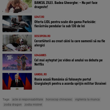
BANCUL ZILEI. Badea Gheorghe: – Nu pot face
dragoste!
GO4IT.RO
Oferta LIDL pentru scule din gama Parkside:
fierăstrău pendular la sub 130 de lei
DESCOPERA.RO
Cercetătorii au creat câini la care oamenii să nu fie
alergici
GO4GAMES
Cel mai așteptat joc video al anului va debuta pe
Netflix
GANDUL.RO
Rusia acuză România că folosește portul
Giurgiulești pentru a acorda sprijin militar Ucrainei
Tags:
acte si responsabilitate
horoscop chinezesc
vigilenta la munca
zodia dragon
zodia mistret