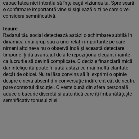
capacitatea nici intenția să înțeleagă viziunea ta. Spre seară
o confirmare importantă vine și sigilează o zi pe care o vei
considera semnificativă.
Iepure
Radarul tău social detectează astăzi o schimbare subtilă în
dinamica unui grup sau a unei relații importante pe care
nimeni altcineva nu o observă încă și această detectare
timpurie îți dă avantajul de a te repoziționa elegant înainte
ca lucrurile să devină complicate. O decizie financiară mică
dar inteligentă poate fi luată astăzi cu mai multă claritate
decât de obicei. Nu te lăsa convins să îți exprimi o opinie
despre cineva absent din conversație indiferent cât de neutru
pare contextul discuției. O veste bună din sfera personală
aduce o bucurie discretă și autentică care îți îmbunătățește
semnificativ tonusul zilei.