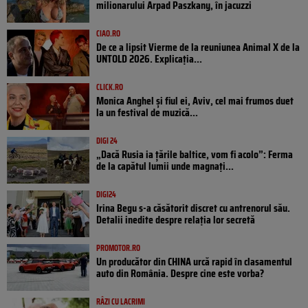
milionarului Arpad Paszkany, în jacuzzi
CIAO.RO
De ce a lipsit Vierme de la reuniunea Animal X de la
UNTOLD 2026. Explicația...
CLICK.RO
Monica Anghel și fiul ei, Aviv, cel mai frumos duet
la un festival de muzică...
DIGI 24
„Dacă Rusia ia țările baltice, vom fi acolo”: Ferma
de la capătul lumii unde magnați...
DIGI24
Irina Begu s-a căsătorit discret cu antrenorul său.
Detalii inedite despre relația lor secretă
PROMOTOR.RO
Un producător din CHINA urcă rapid în clasamentul
auto din România. Despre cine este vorba?
RÂZI CU LACRIMI