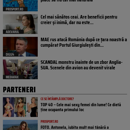
PROSPORT.RO
Cel mai sănătos ceai. Are beneficii pentru
creier și inimă, dar nu este...
ADEVARUL
MAE rus atacă România după ce țara noastră a
cumpărat Portul Giurgiulești din...
DIGI24
SCANDAL monstru înainte de un zbor Anglia-
SUA. Scenele din avion au devenit virale
MEDIAFAX
PARTENERI
CE SE ÎNTÂMPLĂ DOCTORE?
TOP 40 – Cele mai sexy femei din lume! Ce dietă
ține ocupanta primului loc
PROSPORT.RO
FOTO. Antonela, iubita mult mai tânără a