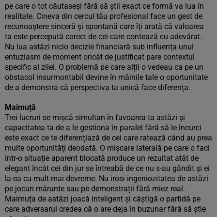
pe care o tot căutaseși fără să știi exact ce formă va lua în
realitate. Cineva din cercul tău profesional face un gest de
recunoaștere sinceră și spontană care îți arată că valoarea
ta este percepută corect de cei care contează cu adevărat.
Nu lua astăzi nicio decizie financiară sub influența unui
entuziasm de moment oricât de justificat pare contextul
specific al zilei. O problemă pe care alții o vedeau ca pe un
obstacol insurmontabil devine în mâinile tale o oportunitate
de a demonstra că perspectiva ta unică face diferența.
Maimuță
Trei lucruri se mișcă simultan în favoarea ta astăzi și
capacitatea ta de a le gestiona în paralel fără să le încurci
este exact ce te diferențiază de cei care ratează când au prea
multe oportunități deodată. O mișcare laterală pe care o faci
într-o situație aparent blocată produce un rezultat atât de
elegant încât cei din jur se întreabă de ce nu s-au gândit și ei
la ea cu mult mai devreme. Nu irosi ingeniozitatea de astăzi
pe jocuri mărunte sau pe demonstrații fără miez real.
Maimuța de astăzi joacă inteligent și câștigă o partidă pe
care adversarul credea că o are deja în buzunar fără să știe