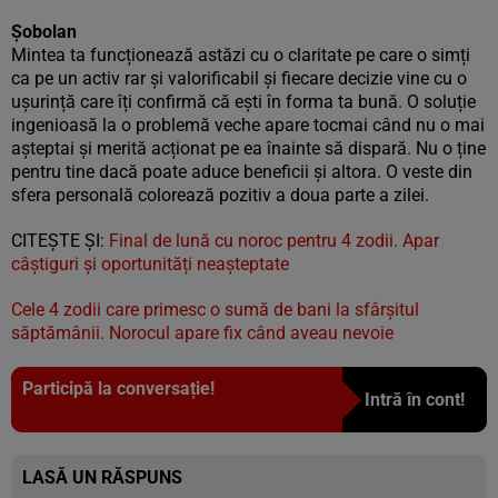
Șobolan
Mintea ta funcționează astăzi cu o claritate pe care o simți
ca pe un activ rar și valorificabil și fiecare decizie vine cu o
ușurință care îți confirmă că ești în forma ta bună. O soluție
ingenioasă la o problemă veche apare tocmai când nu o mai
așteptai și merită acționat pe ea înainte să dispară. Nu o ține
pentru tine dacă poate aduce beneficii și altora. O veste din
sfera personală colorează pozitiv a doua parte a zilei.
CITEȘTE ȘI:
Final de lună cu noroc pentru 4 zodii. Apar
câștiguri și oportunități neașteptate
Cele 4 zodii care primesc o sumă de bani la sfârșitul
săptămânii. Norocul apare fix când aveau nevoie
Participă la conversație!
Intră în cont!
LASĂ UN RĂSPUNS