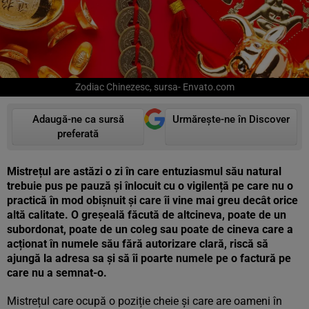
Zodiac Chinezesc, sursa- Envato.com
Adaugă-ne ca sursă
Urmărește-ne în Discover
preferată
Mistrețul are astăzi o zi în care entuziasmul său natural
trebuie pus pe pauză și înlocuit cu o vigilență pe care nu o
practică în mod obișnuit și care îi vine mai greu decât orice
altă calitate. O greșeală făcută de altcineva, poate de un
subordonat, poate de un coleg sau poate de cineva care a
acționat în numele său fără autorizare clară, riscă să
ajungă la adresa sa și să îi poarte numele pe o factură pe
care nu a semnat-o.
Mistrețul care ocupă o poziție cheie și care are oameni în