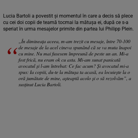
Lucia Bartoli a povestit și momentul în care a decis să plece
cu cei doi copii de teamă tocmai la mătușa ei, după ce s-a
speriat în urma mesajelor primite din partea lui Philipp Plein.
„În dimineața aceea, m-am trezit cu mesaje, între 70-100
de mesaje de la acel cineva spunând că se va muta înapoi
cu mine. Nu mai fusesem împreună de peste un an. Mi-a
fost frică, nu eram ok cu asta. Mi-am sunat panicată
avocatul și l-am întrebat: Ce fac acum? Și avocatul mi-a
spus: Ia copiii, du-te la mătușa ta acasă, ea locuiește la o
oră jumătate de mine, așteaptă acolo și o să rezolvăm”, a
susținut Lucia Bartoli.