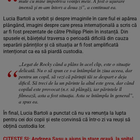
mute cu mine împotriva voinței mele. A fost o ușurare
imensă și m-am întors a doua zi”, a continuat ea.
Lucia Bartoli a vorbit și despre imaginile în care fiul ei apărea
plângând, imagini despre care presa internațională a scris că
ar fi fost prezentate de către Philipp Plein în instanță. Din
spusele ei, băiețelul traversa o perioadă dificilă din cauza
separării părinților și că situația ar fi fost amplificată
intenționat ca ea să piardă custodia.
„Legat de Rocky când a plâns în acel clip, este o situație
delicată. Nu o să spun ce s-a întâmplat în ziua aceea, dar
pentru un copil, să vezi că părinții tăi se despart e deja
dificil. Să treci de la un părinte la altul este greu, dar când
copilul este provocat (n.r. să plângă), iar părintele îl
filmează, asta a fost situația. Asta se întâmpla în general”,
a spus ea.
În final, Lucia Bartoli a punctat că nu va renunța la lupta
pentru cei doi copii și este convinsă că într-o zi va reuși să
obțină custodia lor.
CITEȘTE ȘI:
Andreea Sasu a ajuns în stare gravă, la spital.