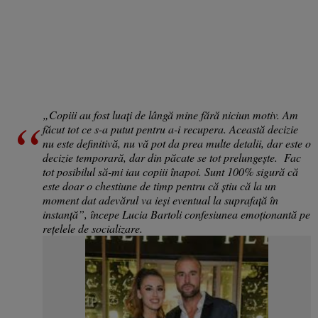
„Copiii au fost luați de lângă mine fără niciun motiv. Am
făcut tot ce s-a putut pentru a-i recupera. Această decizie
nu este definitivă, nu vă pot da prea multe detalii, dar este o
decizie temporară, dar din păcate se tot prelungește. Fac
tot posibilul să-mi iau copiii înapoi. Sunt 100% sigură că
este doar o chestiune de timp pentru că știu că la un
moment dat adevărul va ieși eventual la suprafață în
instanță”, începe Lucia Bartoli confesiunea emoționantă pe
rețelele de socializare.