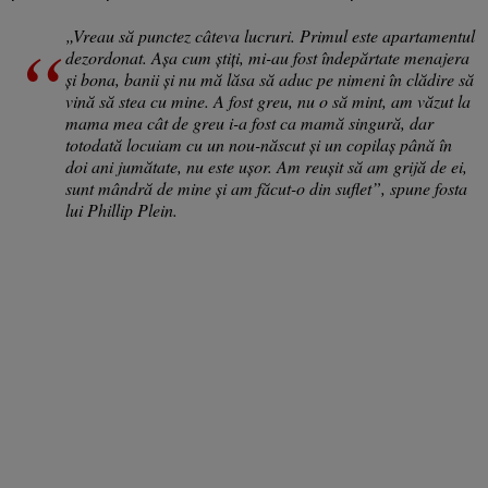
„Vreau să punctez câteva lucruri. Primul este apartamentul
dezordonat. Așa cum știți, mi-au fost îndepărtate menajera
și bona, banii și nu mă lăsa să aduc pe nimeni în clădire să
vină să stea cu mine. A fost greu, nu o să mint, am văzut la
mama mea cât de greu i-a fost ca mamă singură, dar
totodată locuiam cu un nou-născut și un copilaș până în
doi ani jumătate, nu este ușor. Am reușit să am grijă de ei,
sunt mândră de mine și am făcut-o din suflet”, spune fosta
lui Phillip Plein.