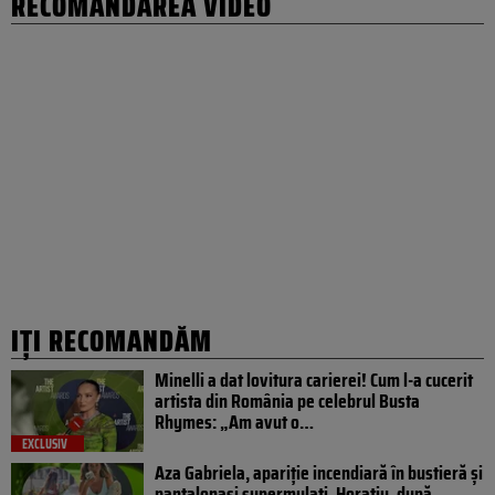
RECOMANDAREA VIDEO
IȚI RECOMANDĂM
Minelli a dat lovitura carierei! Cum l-a cucerit
artista din România pe celebrul Busta
Rhymes: „Am avut o…
EXCLUSIV
Aza Gabriela, apariție incendiară în bustieră și
pantalonași supermulați. Horațiu, după