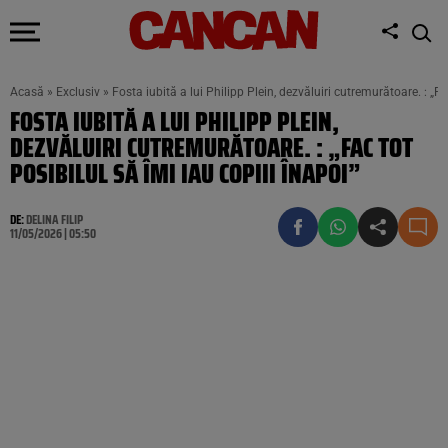
Acasă
»
Exclusiv
»
Fosta iubită a lui Philipp Plein, dezvăluiri cutremurătoare. : „Fa
FOSTA IUBITĂ A LUI PHILIPP PLEIN,
DEZVĂLUIRI CUTREMURĂTOARE. : „FAC TOT
POSIBILUL SĂ ÎMI IAU COPIII ÎNAPOI”
DE:
DELINA FILIP
11/05/2026 | 05:50