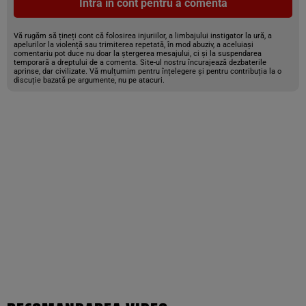
Intră în cont pentru a comenta
Vă rugăm să țineți cont că folosirea injuriilor, a limbajului instigator la ură, a
apelurilor la violență sau trimiterea repetată, în mod abuziv, a aceluiași
comentariu pot duce nu doar la ștergerea mesajului, ci și la suspendarea
temporară a dreptului de a comenta. Site-ul nostru încurajează dezbaterile
aprinse, dar civilizate. Vă mulțumim pentru înțelegere și pentru contribuția la o
discuție bazată pe argumente, nu pe atacuri.