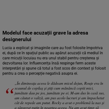
Modelul face acuzații grave la adresa
designerului
Lucia a explicat și imaginile care au fost folosite împotriva
ei, după ce în spațiul public au apărut acuzații că mediul în
care micuții locuiau nu era unul stabil pentru creșterea și
dezvoltarea lor. Influencerița însă respinge ferm aceste
interpretări și spune că totul a fost scos din context și folosit
pentru a crea o percepție negativă asupra ei.
„În dimineața aceea le dădeam micul dejun, Rouje era în
scaunul de copilaș și știți cum mănâncă copiii mici,
jumătate dau pe jos, jumătate pe ei. M-am dus în casă sus,
am căutat o valiză, am pus acolo lucruri și am împachetat
cât de repede am putut. Rocky a avut o problemă la nas și
a sângerat puțin în noaptea aceea. Nu am avut timp să