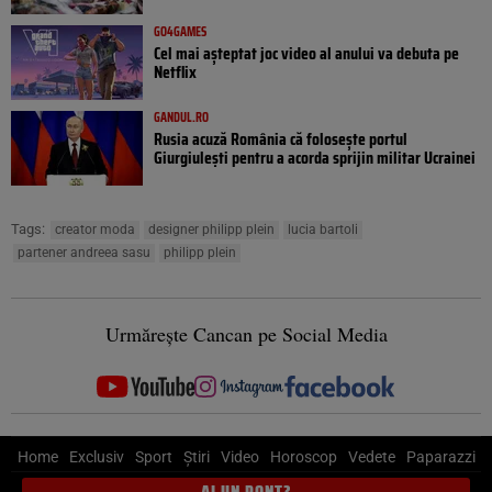
GO4GAMES
Cel mai așteptat joc video al anului va debuta pe
Netflix
GANDUL.RO
Rusia acuză România că folosește portul
Giurgiulești pentru a acorda sprijin militar Ucrainei
Tags:
creator moda
designer philipp plein
lucia bartoli
partener andreea sasu
philipp plein
Urmărește Cancan pe Social Media
Home
Exclusiv
Sport
Știri
Video
Horoscop
Vedete
Paparazzi
AI UN PONT?