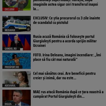
imaginile astea sigur ceri transferul înapoi
la…
EXCLUSIV
EXCLUSIV: Ce știa procurorul cu 3 zile înainte
de scandalul cu pistolul
MEDIAFAX
Rusia acuză România că folosește portul
Giurgiulești pentru a acorda sprijin militar
Ucrainei
GANDUL.RO
FOTO. Irina Deleanu, imagini incendiare: „Îmi
place să fiu cât mai naturală”
PROSPORT.RO
Cel mai sănătos ceai. Are beneficii pentru
creier și inimă, dar nu este...
ADEVARUL
MAE rus atacă România după ce țara noastră a
cumpărat Portul Giurgiulești din...
DIGI24