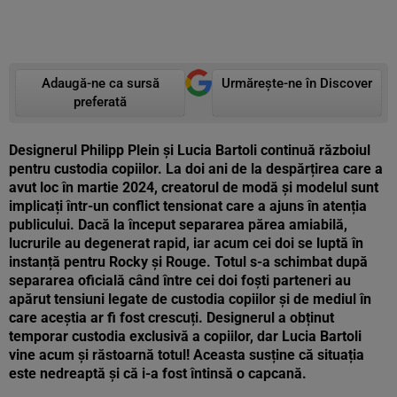
Adaugă-ne ca sursă
Urmărește-ne în Discover
preferată
Designerul Philipp Plein și Lucia Bartoli continuă războiul
pentru custodia copiilor. La doi ani de la despărțirea care a
avut loc în martie 2024, creatorul de modă și modelul sunt
implicați într-un conflict tensionat care a ajuns în atenția
publicului. Dacă la început separarea părea amiabilă,
lucrurile au degenerat rapid, iar acum cei doi se luptă în
instanță pentru Rocky și Rouge. Totul s-a schimbat după
separarea oficială când între cei doi foști parteneri au
apărut tensiuni legate de custodia copiilor și de mediul în
care aceștia ar fi fost crescuți. Designerul a obținut
temporar custodia exclusivă a copiilor, dar Lucia Bartoli
vine acum și răstoarnă totul! Aceasta susține că situația
este nedreaptă și că i-a fost întinsă o capcană.