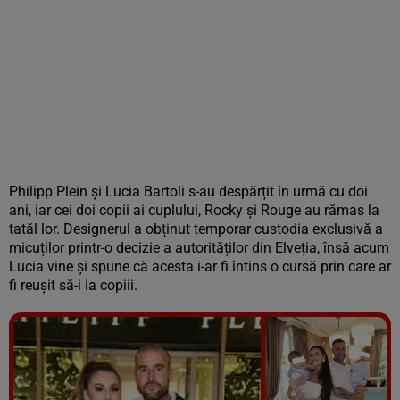
Philipp Plein și Lucia Bartoli s-au despărțit în urmă cu doi
ani, iar cei doi copii ai cuplului, Rocky și Rouge au rămas la
tatăl lor. Designerul a obținut temporar custodia exclusivă a
micuților printr-o decizie a autorităților din Elveția, însă acum
Lucia vine și spune că acesta i-ar fi întins o cursă prin care ar
fi reușit să-i ia copiii.