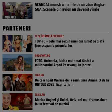
SCANDAL monstru înainte de un zbor Anglia-
SUA. Scenele din avion au devenit virale
MEDIAFAX
PARTENERI
CE SE ÎNTÂMPLĂ DOCTORE?
TOP 40 – Cele mai sexy femei din lume! Ce dietă
ține ocupanta primului loc
PROSPORT.RO
FOTO. Antonela, iubita mult mai tânără a
milionarului Arpad Paszkany, în jacuzzi
CIAO.RO
De ce a lipsit Vierme de la reuniunea Animal X de la
UNTOLD 2026. Explicația...
CLICK.RO
Monica Anghel și fiul ei, Aviv, cel mai frumos duet
la un festival de muzică...