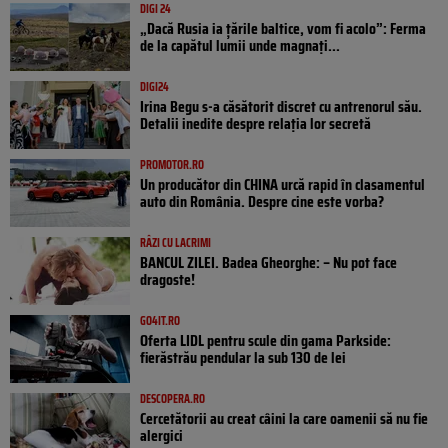
DIGI 24
„Dacă Rusia ia țările baltice, vom fi acolo”: Ferma
de la capătul lumii unde magnați...
DIGI24
Irina Begu s-a căsătorit discret cu antrenorul său.
Detalii inedite despre relația lor secretă
PROMOTOR.RO
Un producător din CHINA urcă rapid în clasamentul
auto din România. Despre cine este vorba?
RÂZI CU LACRIMI
BANCUL ZILEI. Badea Gheorghe: – Nu pot face
dragoste!
GO4IT.RO
Oferta LIDL pentru scule din gama Parkside:
fierăstrău pendular la sub 130 de lei
DESCOPERA.RO
Cercetătorii au creat câini la care oamenii să nu fie
alergici