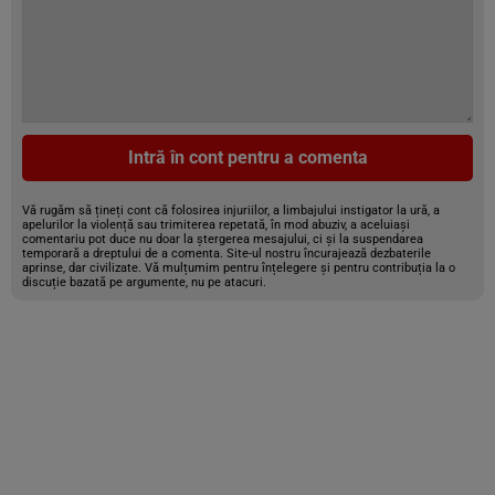
Intră în cont pentru a comenta
Vă rugăm să țineți cont că folosirea injuriilor, a limbajului instigator la ură, a
apelurilor la violență sau trimiterea repetată, în mod abuziv, a aceluiași
comentariu pot duce nu doar la ștergerea mesajului, ci și la suspendarea
temporară a dreptului de a comenta. Site-ul nostru încurajează dezbaterile
aprinse, dar civilizate. Vă mulțumim pentru înțelegere și pentru contribuția la o
discuție bazată pe argumente, nu pe atacuri.