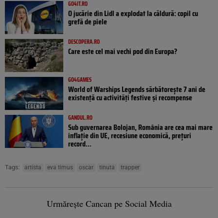
GO4IT.RO
O jucărie din Lidl a explodat la căldură: copil cu
grefă de piele
DESCOPERA.RO
Care este cel mai vechi pod din Europa?
GO4GAMES
World of Warships Legends sărbătorește 7 ani de
existență cu activități festive și recompense
GANDUL.RO
Sub guvernarea Bolojan, România are cea mai mare
inflație din UE, recesiune economică, prețuri
record...
Tags:
artista
eva timus
oscar
tinuta
trapper
Urmărește Cancan pe Social Media