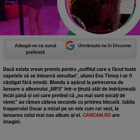
Adaugă-ne ca sursă
Urmărește-ne în Discover
preferată
Dacă exista vreun premiu pentru „outfitul care a făcut toate
capetele să se întoarcă simultan”, atunci Eva Timuș l-ar fi
câștigat fără emoții. Blonda a apărut la petrecerea de
lansare a albumului „MP3” într-o ținută atât de îndrăzneață
încât până și cei care pretind că „nu mai sunt șocați de
nimic” au rămas câteva secunde cu privirea blocată. Iubita
trapperului Oscar a mizat pe un mix cum rar vezi, la
lansarea celui mai nou album al ei.
CANCAN.RO
are
imagini.