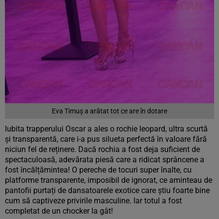
Eva Timuș a arătat tot ce are în dotare
Iubita trapperului Oscar a ales o rochie leopard, ultra scurtă
și transparentă, care i-a pus silueta perfectă în valoare fără
niciun fel de reținere. Dacă rochia a fost deja suficient de
spectaculoasă, adevărata piesă care a ridicat sprâncene a
fost încălțămintea! O pereche de tocuri super înalte, cu
platforme transparente, imposibil de ignorat, ce aminteau de
pantofii purtați de dansatoarele exotice care știu foarte bine
cum să captiveze privirile masculine. Iar totul a fost
completat de un chocker la gât!