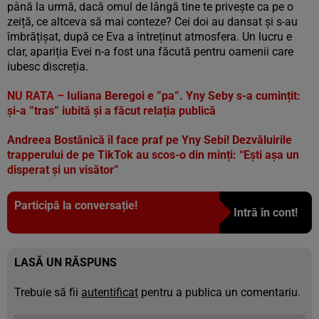
până la urmă, dacă omul de lângă tine te privește ca pe o
zeiță, ce altceva să mai conteze? Cei doi au dansat și s-au
îmbrățișat, după ce Eva a întreținut atmosfera. Un lucru e
clar, apariția Evei n-a fost una făcută pentru oamenii care
iubesc discreția.
NU RATA –
Iuliana Beregoi e ”pa”. Yny Seby s-a cumințit:
și-a ”tras” iubită și a făcut relația publică
Andreea Bostănică îl face praf pe Yny Sebi! Dezvăluirile
trapperului de pe TikTok au scos-o din minți: “Ești așa un
disperat și un visător”
Participă la conversație!
Intră în cont!
LASĂ UN RĂSPUNS
Trebuie să fii
autentificat
pentru a publica un comentariu.