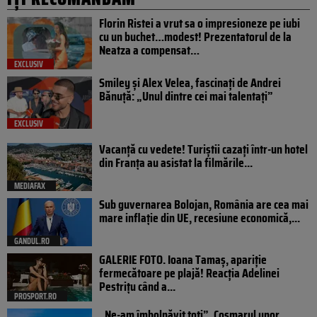
Florin Ristei a vrut sa o impresioneze pe iubi
cu un buchet…modest! Prezentatorul de la
Neatza a compensat…
EXCLUSIV
Smiley și Alex Velea, fascinați de Andrei
Bănuță: „Unul dintre cei mai talentați”
EXCLUSIV
Vacanță cu vedete! Turiștii cazați într-un hotel
din Franța au asistat la filmările...
MEDIAFAX
Sub guvernarea Bolojan, România are cea mai
mare inflație din UE, recesiune economică,...
GANDUL.RO
GALERIE FOTO. Ioana Tamaş, apariție
fermecătoare pe plajă! Reacția Adelinei
Pestrițu când a...
PROSPORT.RO
„Ne-am îmbolnăvit toți”. Coșmarul unor