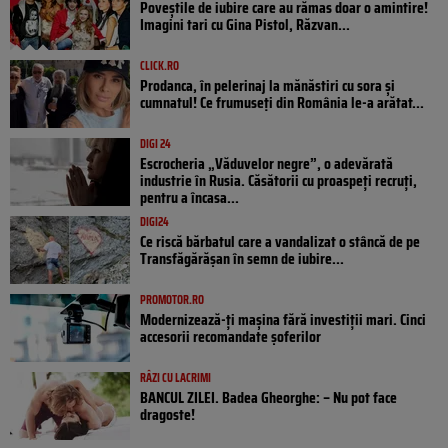
Poveştile de iubire care au rămas doar o amintire!
Imagini tari cu Gina Pistol, Răzvan...
CLICK.RO
Prodanca, în pelerinaj la mănăstiri cu sora și
cumnatul! Ce frumuseți din România le-a arătat...
DIGI 24
Escrocheria „Văduvelor negre”, o adevărată
industrie în Rusia. Căsătorii cu proaspeți recruți,
pentru a încasa...
DIGI24
Ce riscă bărbatul care a vandalizat o stâncă de pe
Transfăgărășan în semn de iubire...
PROMOTOR.RO
Modernizează-ți mașina fără investiții mari. Cinci
accesorii recomandate șoferilor
RÂZI CU LACRIMI
BANCUL ZILEI. Badea Gheorghe: – Nu pot face
dragoste!