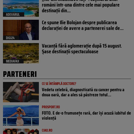
români într-una dintre cele mai populare
destinații din...
ADEVARUL
Ce spune Ilie Bolojan despre publicarea
declarației de avere a partenerei sale de...
DIGI24
Vacanță fără aglomerație după 15 august.
Șase destinații spectaculoase
MEDIAFAX
PARTENERI
CE SE ÎNTÂMPLĂ DOCTORE?
Vedeta celebră, diagnosticată cu cancer pentru a
doua oară, dar a ales să păstreze totul...
PROSPORT.RO
FOTO. E de-o frumusețe rară, dar își acuză iubitul de
violență
CIAO.RO