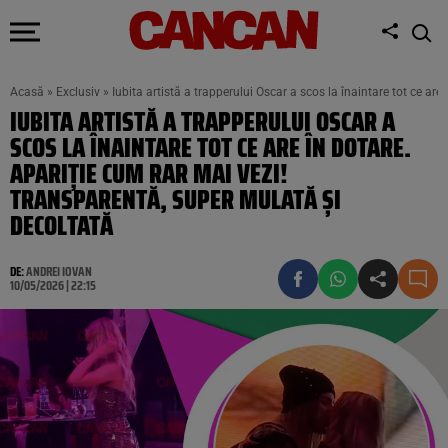
Acasă
»
Exclusiv
»
Iubita artistă a trapperului Oscar a scos la înaintare tot ce ar
IUBITA ARTISTĂ A TRAPPERULUI OSCAR A
SCOS LA ÎNAINTARE TOT CE ARE ÎN DOTARE.
APARIȚIE CUM RAR MAI VEZI!
TRANSPARENTĂ, SUPER MULATĂ ȘI
DECOLTATĂ
DE:
ANDREI IOVAN
10/05/2026 | 22:15