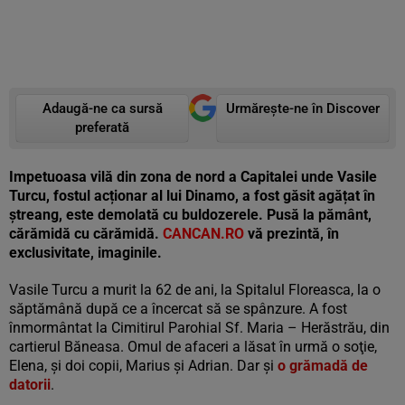
Adaugă-ne ca sursă
Urmărește-ne în Discover
preferată
Impetuoasa vil
ă din zona de nord a Capitalei unde Vasile
Turcu, fostul acționar al lui Dinamo, a fost găsit agățat în
ștreang, este demolată cu buldozerele. Pusă la pământ,
cărămidă cu cărămidă.
CANCAN.RO
vă prezintă, în
exclusivitate, imaginile.
Vasile Turcu a murit la 62 de ani, la Spitalul Floreasca, la o
săptămână după ce a încercat să se spânzure. A fost
înmormântat la Cimitirul Parohial Sf. Maria – Herăstrău, din
cartierul Băneasa. Omul de afaceri a lăsat în urmă o soţie,
Elena, şi doi copii, Marius şi Adrian. Dar şi
o grămadă de
datorii
.