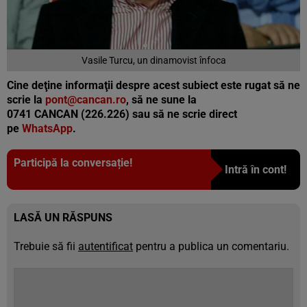
Vasile Turcu, un dinamovist înfoca
Cine deţine informaţii despre acest subiect este rugat să ne
scrie la
pont@cancan.ro
, să ne sune la
0741 CANCAN (226.226) sau să ne scrie direct
pe
WhatsApp
.
Participă la conversație!
Intră în cont!
LASĂ UN RĂSPUNS
Trebuie să fii
autentificat
pentru a publica un comentariu.