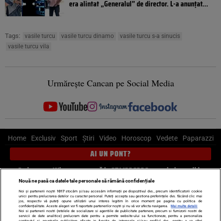
era alintat „Generalul” de director. L-a anunțat...
Tags:
vasile turcu
vasile turcu dinamo
vasile turcu s-a sinucis
vasile turcu vila
Urmărește Cancan pe Social Media
Home
Exclusiv
Sport
Știri
Video
Horoscop
Vedete
Paparazzi
AI UN PONT?
Scrie-ne pe Whatsapp
, sună la 0741226226 sau trimite mail la
pont@cancan.ro
Nouă ne pasă ca datele tale personale să rămână confidențiale
Noi și partenerii noștri
1017
stocăm și/sau accesăm informații pe dispozitivul dvs., precum identificatorii cookie
unici pentru prelucrarea datelor cu caracter personal. Puteți accepta sau gestiona preferințele dvs. făcând clic mai
Știri interne
Știri externe
Politică
jos, respectiv vă puteți opune utilizării unui interes legitim în orice moment pe pagina cu politica de
confidențialitate. Aceste alegeri vor fi raportate partenerilor noștri și nu vă vor afecta navigarea.
Mai multe detalii
Noi si partenerii nostri (retelele de socializare si agentiile de publicitate partenere, precum si furnizorii nostri de
servicii de date analitice) prelucram date pentru a permite website-ului sa functioneze, pentru a personaliza
Ultimele stiri
Diete
Insula Iubirii
Dictionar de vise
LIFE STYLE
continutul si anunturile publicitare afisate in functie de interesele si/sau profilul dvs., pentru a va oferi