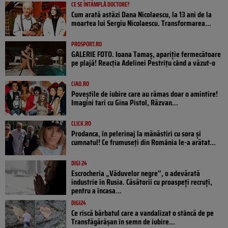
CE SE ÎNTÂMPLĂ DOCTORE?
Cum arată astăzi Dana Nicolaescu, la 13 ani de la
moartea lui Sergiu Nicolaescu. Transformarea...
PROSPORT.RO
GALERIE FOTO. Ioana Tamaş, apariție fermecătoare
pe plajă! Reacția Adelinei Pestrițu când a văzut-o
CIAO.RO
Poveştile de iubire care au rămas doar o amintire!
Imagini tari cu Gina Pistol, Răzvan...
CLICK.RO
Prodanca, în pelerinaj la mănăstiri cu sora și
cumnatul! Ce frumuseți din România le-a arătat...
DIGI 24
Escrocheria „Văduvelor negre”, o adevărată
industrie în Rusia. Căsătorii cu proaspeți recruți,
pentru a încasa...
DIGI24
Ce riscă bărbatul care a vandalizat o stâncă de pe
Transfăgărășan în semn de iubire...