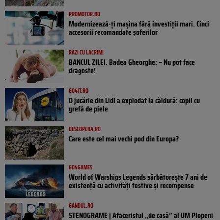
PROMOTOR.RO
Modernizează-ți mașina fără investiții mari. Cinci
accesorii recomandate șoferilor
RÂZI CU LACRIMI
BANCUL ZILEI. Badea Gheorghe: – Nu pot face
dragoste!
GO4IT.RO
O jucărie din Lidl a explodat la căldură: copil cu
grefă de piele
DESCOPERA.RO
Care este cel mai vechi pod din Europa?
GO4GAMES
World of Warships Legends sărbătorește 7 ani de
existență cu activități festive și recompense
GANDUL.RO
STENOGRAME | Afaceristul „de casă” al UM Plopeni