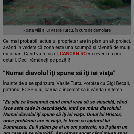
Fosta vilă a lui Vasile Turcu, în curs de demolare
Cel mai probabil, actualul proprietar are în plan un alt proiect,
având în vedere că zona este una scumpă și râvnită de mulți
milionari. Când va fi cazul,
CANCAN.RO
va reveni cu noi
detalii. Deci, rămâneți pe poziții!
“Numai diavolul îţi spune să îţi iei viaţa”
Înainte de a se spânzura, Vasile Turcu vorbise cu Gigi Becali,
patronul FCSB-ului, căruia a încercat să îi vândă un teren.
“
E
u ştiu ce înseamnă când omul vrea să se sinucidă, când
face asta cade în deznădejde, intră pe mâna diavolului.
Numai diavolul îţi spune să îţi iei viaţa. Omul lui Hristos,
orice problemă are în viaţă, le trece cu ajutorul lui
Dumnezeu. Eu îl ştiam pe el un om puternic, nu îl ştiam un
om care să se sinucidă. Am rămas şocat când mi-aţi spus.