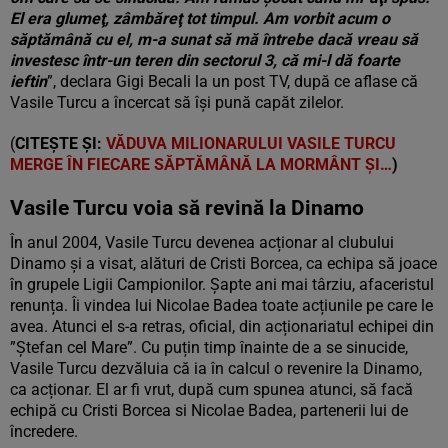
El era glumeţ, zâmbăreţ tot timpul. Am vorbit acum o
săptămână cu el, m-a sunat să mă întrebe dacă vreau să
investesc într-un teren din sectorul 3, că mi-l dă foarte
ieftin
”, declara Gigi Becali la un post TV, după ce aflase că
Vasile Turcu a încercat să își pună capăt zilelor.
(
CITEȘTE ȘI:
VĂDUVA MILIONARULUI VASILE TURCU
MERGE ÎN FIECARE SĂPTĂMÂNĂ LA MORMÂNT ȘI…
)
Vasile Turcu voia să revină la Dinamo
În anul 2004, Vasile Turcu devenea acționar al clubului
Dinamo și a visat, alături de Cristi Borcea, ca echipa să joace
în grupele Ligii Campionilor. Șapte ani mai târziu, afaceristul
renunța. Îi vindea lui Nicolae Badea toate acțiunile pe care le
avea. Atunci el s-a retras, oficial, din acționariatul echipei din
”Ștefan cel Mare”. Cu puțin timp înainte de a se sinucide,
Vasile Turcu dezvăluia că ia în calcul o revenire la Dinamo,
ca acționar. El ar fi vrut, după cum spunea atunci, să facă
echipă cu Cristi Borcea si Nicolae Badea, partenerii lui de
încredere.