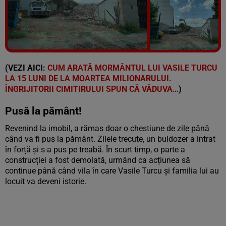
Vezi galeria foto
5 poze
(VEZI AICI:
CUM ARATĂ MORMÂNTUL LUI VASILE TURCU
LA 15 LUNI DE LA MOARTEA MILIONARULUI.
ÎNGRIJITORII CIMITIRULUI SPUN CĂ VĂDUVA…
)
Pusă la pământ!
Revenind la imobil, a rămas doar o chestiune de zile până
când va fi pus la pământ. Zilele trecute, un buldozer a intrat
în forță și s-a pus pe treabă. În scurt timp, o parte a
construcției a fost demolată, urmând ca acțiunea să
continue până când vila în care Vasile Turcu și familia lui au
locuit va deveni istorie.