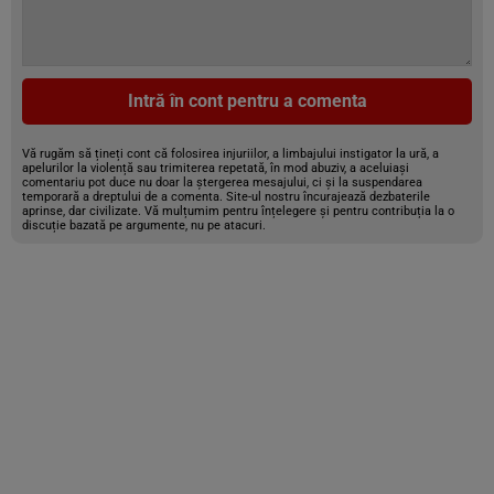
Intră în cont pentru a comenta
Vă rugăm să țineți cont că folosirea injuriilor, a limbajului instigator la ură, a
apelurilor la violență sau trimiterea repetată, în mod abuziv, a aceluiași
comentariu pot duce nu doar la ștergerea mesajului, ci și la suspendarea
temporară a dreptului de a comenta. Site-ul nostru încurajează dezbaterile
aprinse, dar civilizate. Vă mulțumim pentru înțelegere și pentru contribuția la o
discuție bazată pe argumente, nu pe atacuri.