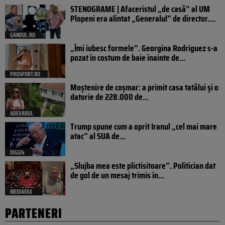
STENOGRAME | Afaceristul „de casă” al UM
Plopeni era alintat „Generalul” de director....
GANDUL.RO
„Îmi iubesc formele”. Georgina Rodriguez s-a
pozat în costum de baie înainte de...
PROSPORT.RO
Moștenire de coșmar: a primit casa tatălui și o
datorie de 228.000 de...
ADEVARUL
Trump spune cum a oprit Iranul „cel mai mare
atac” al SUA de...
DIGI24
„Slujba mea este plictisitoare”. Politician dat
de gol de un mesaj trimis în...
MEDIAFAX
PARTENERI