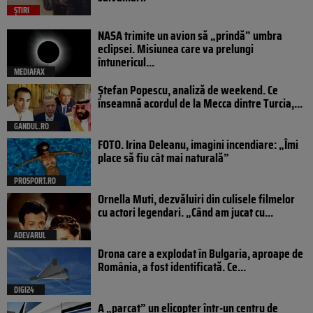
ȘTIRI
NASA trimite un avion să „prindă” umbra
eclipsei. Misiunea care va prelungi
întunericul...
MEDIAFAX
Ștefan Popescu, analiză de weekend. Ce
înseamnă acordul de la Mecca dintre Turcia,...
GANDUL.RO
FOTO. Irina Deleanu, imagini incendiare: „Îmi
place să fiu cât mai naturală”
PROSPORT.RO
Ornella Muti, dezvăluiri din culisele filmelor
cu actori legendari. „Când am jucat cu...
ADEVARUL
Drona care a explodat în Bulgaria, aproape de
România, a fost identificată. Ce...
DIGI24
A „parcat” un elicopter într-un centru de