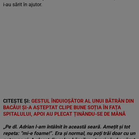
i-au sărit în ajutor.
CITEȘTE ȘI:
GESTUL ÎNDUIOȘĂTOR AL UNUI BĂTRÂN DIN
BACĂU! ȘI-A AȘTEPTAT CLIPE BUNE SOȚIA ÎN FAȚA
SPITALULUI, APOI AU PLECAT ȚINÂNDU-SE DE MÂNĂ
„Pe dl. Adrian l-am întâlnit în această seară. Amețit și tot
repeta: “mi-e foame!”. Era și normal, nu poți trăi doar cu un