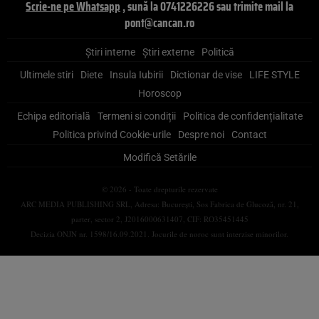
Scrie-ne pe Whatsapp
, sună la 0741226226 sau trimite mail la
pont@cancan.ro
Știri interne
Știri externe
Politică
Ultimele stiri
Diete
Insula Iubirii
Dictionar de vise
LIFE STYLE
Horoscop
Echipa editorială
Termeni si condiții
Politica de confidențialitate
Politica privind Cookie-urile
Despre noi
Contact
Modifică Setările
© 2026 - Toate drepturile rezervate
ARC MEDIA PUBLISHING SRL, Adresa: București, Sos Fabrica de Glucoză, nr. 21,
parter, sector 2, J2016000631407, CIF: RO35451445
Decizia ONJN nr. 1598/16.09.2021. Jocurile de noroc sunt interzise minorilor.