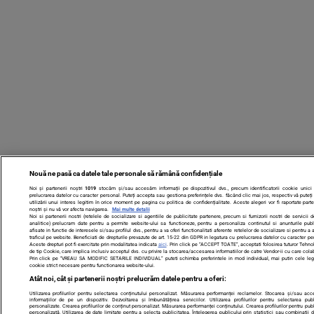
Nouă ne pasă ca datele tale personale să rămână confidențiale
Noi și partenerii noștri
1019
stocăm și/sau accesăm informații pe dispozitivul dvs., precum identificatorii cookie unici
prelucrarea datelor cu caracter personal. Puteți accepta sau gestiona preferințele dvs. făcând clic mai jos, respectiv vă puteț
utilizării unui interes legitim în orice moment pe pagina cu politica de confidențialitate. Aceste alegeri vor fi raportate parte
noștri și nu vă vor afecta navigarea.
Mai multe detalii
Noi si partenerii nostri (retelele de socializare si agentiile de publicitate partenere, precum si furnizorii nostri de servicii 
analitice) prelucram date pentru a permite website-ului sa functioneze, pentru a personaliza continutul si anunturile publ
afisate in functie de interesele si/sau profilul dvs., pentru a va oferi functionalitati aferente retelelor de socializare si pentru a 
traficul pe website. Beneficiati de drepturile prevazute de art. 15-22 din GDPR in legatura cu prelucrarea datelor cu caracter pe
Aceste drepturi pot fi exercitate prin modalitatea indicata
aici
. Prin click pe “ACCEPT TOATE”, acceptati folosirea tuturor Tehnol
de tip Cookie, care implica inclusiv acceptul dvs. cu privire la stocarea/accesarea informatiilor de catre Vendor-ii cu care col
Prin click pe “VREAU SA MODIFIC SETARILE INDIVIDUAL” puteti schimba preferintele in mod individual, mai putin cele leg
cookie strict necesare pentru functionarea website-ului.
Atât noi, cât și partenerii noștri prelucrăm datele pentru a oferi:
Utilizarea profilurilor pentru selectarea conținutului personalizat. Măsurarea performanței reclamelor. Stocarea și/sau ac
informațiilor de pe un dispozitiv. Dezvoltarea și îmbunătățirea serviciilor. Utilizarea profilurilor pentru selectarea publi
personalizate. Crearea profilurilor de conținut personalizat. Măsurarea performanței conținutului. Crearea profilurilor pentru publ
personalizată. Utilizarea de date limitate pentru a selecta publicitatea. Înțelegerea publicului prin statistici sau combinații 