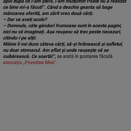
apoi după ce l-am șters, i-am mulțumit! Poate nu a realizat
ce bine mi-a făcut!”. Când a deschis geanta să bage
mâncarea oferită, am zărit vreo două cărți.
– Dar ce aveți acolo?
– Domnule, câte gânduri frumoase sunt în aceste pagini,
nici nu vă imaginați. Așa reușesc să trec peste necazuri,
citindu-i pe alții.
Mâine îi voi duce câteva cărți, să-și hrănească și sufletul,
nu doar stomacul. Am aflat și unde reușește să se
cuibărească. Ce soartă!”,
se arată în postarea făcută
asociația „Povestea Mea”.