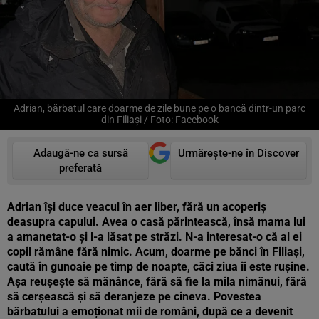
Adrian, bărbatul care doarme de zile bune pe o bancă dintr-un parc
din Filiași / Foto: Facebook
Adaugă-ne ca sursă
Urmărește-ne în Discover
preferată
Adrian își duce veacul în aer liber, fără un acoperiș
deasupra capului. Avea o casă părintească, însă mama lui
a amanetat-o și l-a lăsat pe străzi. N-a interesat-o că al ei
copil rămâne fără nimic. Acum, doarme pe bănci în Filiași,
caută în gunoaie pe timp de noapte, căci ziua îi este rușine.
Așa reușește să mănânce, fără să fie la mila nimănui, fără
să cerșească și să deranjeze pe cineva. Povestea
bărbatului a emoționat mii de români, după ce a devenit