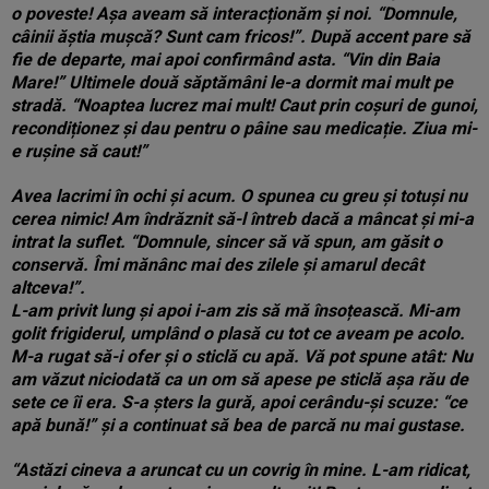
o poveste! Așa aveam să interacționăm și noi. “Domnule,
câinii ăștia mușcă? Sunt cam fricos!”. După accent pare să
fie de departe, mai apoi confirmând asta. “Vin din Baia
Mare!”
Ultimele două săptămâni le-a dormit mai mult pe
stradă. “Noaptea lucrez mai mult! Caut prin coșuri de gunoi,
recondiționez și dau pentru o pâine sau medicație. Ziua mi-
e rușine să caut!”
Avea lacrimi în ochi și acum. O spunea cu greu și totuși nu
cerea nimic! Am îndrăznit să-l întreb dacă a mâncat și mi-a
intrat la suflet. “Domnule, sincer să vă spun, am găsit o
conservă. Îmi mănânc mai des zilele și amarul decât
altceva!”.
L-am privit lung și apoi i-am zis să mă însoțească. Mi-am
golit frigiderul, umplând o plasă cu tot ce aveam pe acolo.
M-a rugat să-i ofer și o sticlă cu apă. Vă pot spune atât:
Nu
am văzut niciodată ca un om să apese pe sticlă așa rău de
sete ce îi era. S-a șters la gură, apoi cerându-și scuze: “ce
apă bună!” și a continuat să bea de parcă nu mai gustase.
“Astăzi cineva a aruncat cu un covrig în mine. L-am ridicat,