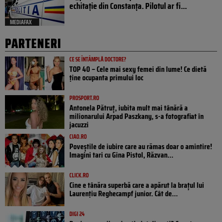
echitație din Constanța. Pilotul ar fi...
MEDIAFAX
PARTENERI
CE SE ÎNTÂMPLĂ DOCTORE?
TOP 40 – Cele mai sexy femei din lume! Ce dietă
ține ocupanta primului loc
PROSPORT.RO
Antonela Pătruț, iubita mult mai tânără a
milionarului Arpad Paszkany, s-a fotografiat în
jacuzzi
CIAO.RO
Poveştile de iubire care au rămas doar o amintire!
Imagini tari cu Gina Pistol, Răzvan...
CLICK.RO
Cine e tânăra superbă care a apărut la brațul lui
Laurențiu Reghecampf junior. Cât de...
DIGI 24