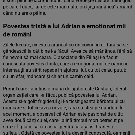
îi sunt plini de lacrimi atunci când vorbește despre traiul greu
pe care-l duce, iar de cele mai multe ori își „mănâncă” amarul
când nu are o pâine.
Povestea tristă a lui Adrian a emoționat mii
de români
Zilele trecute, cineva a aruncat cu un covrig în el, fără să se
gândească la cât bine i-a făcut. Avea ce să mănânce, fără să
fie nevoit să mai ceară. O asociație din Filiași i-a făcut
cunoscută povestea tristă, care a emoționat mii de oameni.
Internauții au sărit repede în ajutorul lui, cu tot ce au putut:
cu un sfat, mâncare și chiar un cămin cald.
Primul care i-a întins o mână de ajutor este Cristian, liderul
organizației care i-a făcut publică povestea lui Adrian.
Acesta și-a golit frigiderul și i-a ticsit geanta bărbatului cu
mâncare și tot ce avea nevoie, fără să stea pe gânduri. În
acel moment, a observat că Adrian este pasionat de citit:
avea două cărți cu el, care-i alină timpul mort petrecut pe
străzi. Îi place să citească, pentru că așa își hrănește
sufletul. Odată ce povestea lui a devenit cunoscută, oamenii