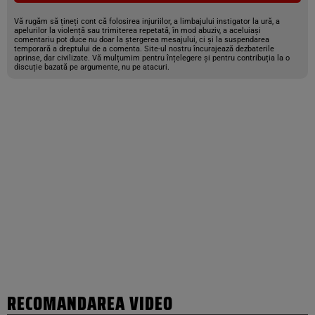
Vă rugăm să țineți cont că folosirea injuriilor, a limbajului instigator la ură, a
apelurilor la violență sau trimiterea repetată, în mod abuziv, a aceluiași
comentariu pot duce nu doar la ștergerea mesajului, ci și la suspendarea
temporară a dreptului de a comenta. Site-ul nostru încurajează dezbaterile
aprinse, dar civilizate. Vă mulțumim pentru înțelegere și pentru contribuția la o
discuție bazată pe argumente, nu pe atacuri.
RECOMANDAREA VIDEO