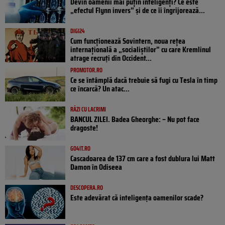
Devin oamenii mai puțin inteligenți? Ce este
„efectul Flynn invers” și de ce îi îngrijorează...
DIGI24
Cum funcționează Sovintern, noua rețea
internațională a „socialiștilor” cu care Kremlinul
atrage recruți din Occident...
PROMOTOR.RO
Ce se întâmplă dacă trebuie să fugi cu Tesla în timp
ce încarcă? Un atac...
RÂZI CU LACRIMI
BANCUL ZILEI. Badea Gheorghe: – Nu pot face
dragoste!
GO4IT.RO
Cascadoarea de 137 cm care a fost dublura lui Matt
Damon în Odiseea
DESCOPERA.RO
Este adevărat că inteligența oamenilor scade?