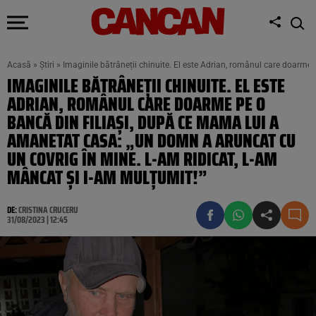
Acasă
»
Știri
»
Imaginile bătrâneții chinuite. El este Adrian, românul care doarme
IMAGINILE BĂTRÂNEȚII CHINUITE. EL ESTE
ADRIAN, ROMÂNUL CARE DOARME PE O
BANCĂ DIN FILIAȘI, DUPĂ CE MAMA LUI A
AMANETAT CASA: „UN DOMN A ARUNCAT CU
UN COVRIG ÎN MINE. L-AM RIDICAT, L-AM
MÂNCAT ȘI I-AM MULȚUMIT!”
DE:
CRISTINA CRUCERU
31/08/2023 | 12:45