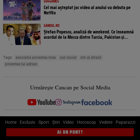
GO4GAMES
Cel mai așteptat joc video al anului va debuta pe
Netflix
GANDUL.RO
Ștefan Popescu, analiză de weekend. Ce înseamnă
acordul de la Mecca dintre Turcia, Pakistan şi...
Tags:
asociatia povestea mea
caz social
om al strazii
povestea lui adrian
Urmărește Cancan pe Social Media
Home
Exclusiv
Sport
Știri
Video
Horoscop
Vedete
Paparazzi
AI UN PONT?