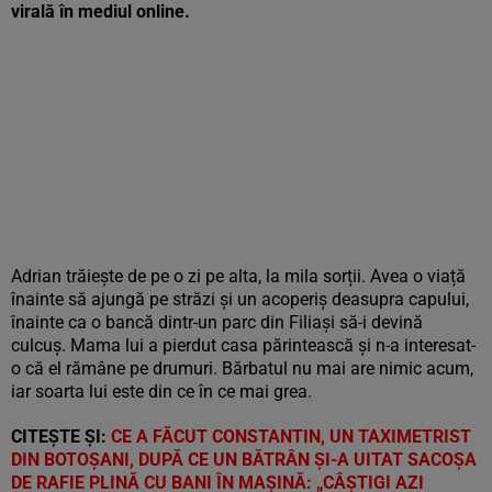
virală în mediul online.
Adrian trăiește de pe o zi pe alta, la mila sorții. Avea o viață
înainte să ajungă pe străzi și un acoperiș deasupra capului,
înainte ca o bancă dintr-un parc din Filiași să-i devină
culcuș. Mama lui a pierdut casa părintească și n-a interesat-
o că el rămâne pe drumuri. Bărbatul nu mai are nimic acum,
iar soarta lui este din ce în ce mai grea.
CITEȘTE ȘI:
CE A FĂCUT CONSTANTIN, UN TAXIMETRIST
DIN BOTOȘANI, DUPĂ CE UN BĂTRÂN ȘI-A UITAT SACOȘA
DE RAFIE PLINĂ CU BANI ÎN MAȘINĂ: „CÂȘTIGI AZI