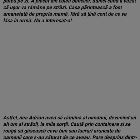
pateu pe zi. A plecat din calea băncilor, atunci când a văzut
că ușor va rămâne pe străzi. Casa părintească a fost
amanetată de propria mamă, fără să țină cont de ce va
lăsa în urmă. Nu a interesat-o!
Astfel, nea Adrian avea să rămână al nimănui, devenind un
alt om al străzii, la mila sorții. Caută prin containere și se
roagă să găsească ceva bun sau lucruri aruncate de
oamenii care s-au săturat de ce aveau. Pare desprins dintr-