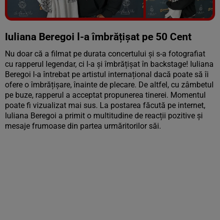
Vezi galeria foto
3 poze
Iuliana Beregoi l-a îmbrățișat pe 50 Cent
Nu doar că a filmat pe durata concertului și s-a fotografiat
cu rapperul legendar, ci l-a și îmbrățișat în backstage! Iuliana
Beregoi l-a întrebat pe artistul internațional dacă poate să îi
ofere o îmbrățișare, înainte de plecare. De altfel, cu zâmbetul
pe buze, rapperul a acceptat propunerea tinerei. Momentul
poate fi vizualizat mai sus. La postarea făcută pe internet,
Iuliana Beregoi a primit o multitudine de reacții pozitive și
mesaje frumoase din partea urmăritorilor săi.