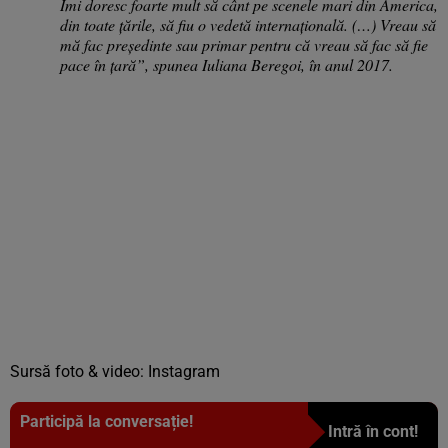
Îmi doresc foarte mult să cânt pe scenele mari din America,
din toate țările, să fiu o vedetă internațională. (…) Vreau să
mă fac președinte sau primar pentru că vreau să fac să fie
pace în țară”, spunea Iuliana Beregoi, în anul 2017.
Sursă foto & video: Instagram
Participă la conversație!
Intră în cont!