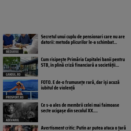
Secretul unui cuplu de pensionari care nu are
datorii: metoda plicurilor le-a schimbat...
MEDIAFAX
Cum risipește Primăria Capitalei banii pentru
STB, în plină criză financiară a societății...
GANDUL.RO
FOTO. E de-o frumusețe rară, dar își acuză
iubitul de violență
PROSPORT.RO
Ce s-a ales de membrii celei mai faimoase
secte ucigașe din secolul XX....
ADEVARUL
Avertisment critic: Putin ar putea ataca o țară