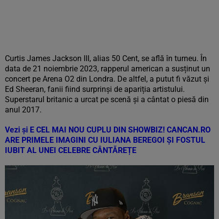
Curtis James Jackson III, alias 50 Cent, se află în turneu. În
data de 21 noiembrie 2023, rapperul american a susținut un
concert pe Arena O2 din Londra. De altfel, a putut fi văzut și
Ed Sheeran, fanii fiind surprinși de apariția artistului.
Superstarul britanic a urcat pe scenă și a cântat o piesă din
anul 2017.
Vezi și
E CEL MAI NOU CUPLU DIN SHOWBIZ! CANCAN.RO
ARE PRIMELE IMAGINI CU IULIANA BEREGOI ȘI FOSTUL
IUBIT AL UNEI CELEBRE CÂNTĂREȚE