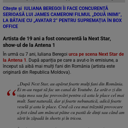
Citește și
IULIANA BEREGOI ÎI FACE CONCURENȚĂ
SERIOASĂ LUI JAMES CAMERON! FILMUL „DOUĂ INIMI”,
LA BĂTAIE CU „AVATAR 2” PENTRU SUPREMAȚIA ÎN BOX
OFFICE
Artista de 19 ani a fost concurentă la Next Star,
show-ul de la Antena 1
În urmă cu 7 ani, Iuliana Beregoi
urca pe scena Next Star de
la Antena 1
. După apariția pe care a avut-o în emisiune, a
început să aibă mai mulți fani din România (artista este
originară din Republica Moldova).
„După Next Star, au apărut foarte mulți fani din România.
Ei m-au rugat să fac un canal de Youtube. Le arăt o zi din
viața mea sau fac provocări pentru că asta le place cel mai
mult. Sunt naturală, dar și foarte nebunatică, adică foarte
veselă și asta le place. Cred că cea mai trăznită provocare
a fost când am mâncat pâine cu pastă de dinți sau când am
sărit în zăpadă în shorts și în tricou.