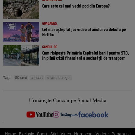
Care este cel mai vechi pod din Europa?
GO4GAMES
Cel mai așteptat joc video al anului va debuta pe
Netflix
GANDUL.RO
Cum risipește Primăria Capitalei banii pentru STB,
în plină criză financiară a societății de transport
Tags:
50 cent
concert
iuliana beregoi
Urmărește Cancan pe Social Media
Home
Exclusiv
Sport
Știri
Video
Horoscop
Vedete
Paparazzi