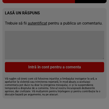
LASĂ UN RĂSPUNS
Trebuie să fii
autentificat
pentru a publica un comentariu.
Intră în cont pentru a comenta
Vă rugăm să țineți cont că folosirea injuriilor, a limbajului instigator la ură, a
apelurilor la violență sau trimiterea repetată, în mod abuziv, a aceluiași
comentariu pot duce nu doar la ștergerea mesajului, ci și la suspendarea
temporară a dreptului de a comenta. Site-ul nostru încurajează dezbaterile
aprinse, dar civilizate. Vă mulțumim pentru înțelegere și pentru contribuția la o
discuție bazată pe argumente, nu pe atacuri.