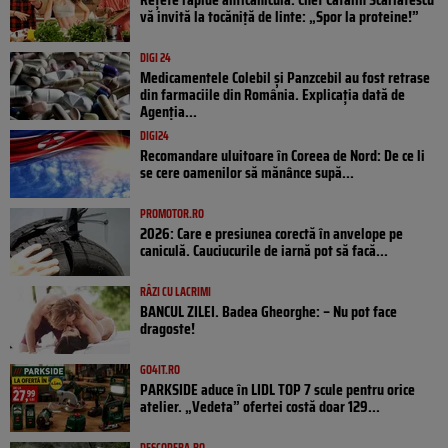
vă invită la tocăniță de linte: „Spor la proteine!”
DIGI 24
Medicamentele Colebil și Panzcebil au fost retrase
din farmaciile din România. Explicația dată de
Agenția...
DIGI24
Recomandare uluitoare în Coreea de Nord: De ce li
se cere oamenilor să mănânce supă...
PROMOTOR.RO
2026: Care e presiunea corectă în anvelope pe
caniculă. Cauciucurile de iarnă pot să facă...
RÂZI CU LACRIMI
BANCUL ZILEI. Badea Gheorghe: – Nu pot face
dragoste!
GO4IT.RO
PARKSIDE aduce în LIDL TOP 7 scule pentru orice
atelier. „Vedeta” ofertei costă doar 129...
DESCOPERA.RO