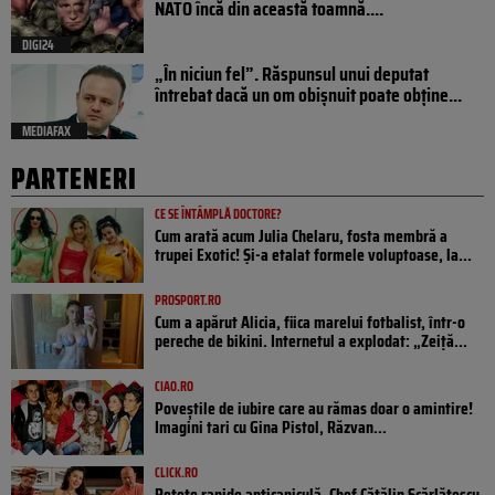
NATO încă din această toamnă....
DIGI24
„În niciun fel”. Răspunsul unui deputat
întrebat dacă un om obișnuit poate obține...
MEDIAFAX
PARTENERI
CE SE ÎNTÂMPLĂ DOCTORE?
Cum arată acum Julia Chelaru, fosta membră a
trupei Exotic! Și-a etalat formele voluptoase, la...
PROSPORT.RO
Cum a apărut Alicia, fiica marelui fotbalist, într-o
pereche de bikini. Internetul a explodat: „Zeiță...
CIAO.RO
Poveştile de iubire care au rămas doar o amintire!
Imagini tari cu Gina Pistol, Răzvan...
CLICK.RO
Rețete rapide anticaniculă. Chef Cătălin Scărlătescu