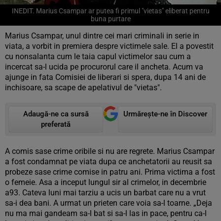
INEDIT. Marius Csampar ar putea fi primul "vietas" eliberat pentru
buna purtare
Marius Csampar, unul dintre cei mari criminali in serie in
viata, a vorbit in premiera despre victimele sale. El a povestit
cu nonsalanta cum le taia capul victimelor sau cum a
incercat sa-l ucida pe procurorul care il ancheta. Acum va
ajunge in fata Comisiei de liberari si spera, dupa 14 ani de
inchisoare, sa scape de apelativul de "vietas".
Adaugă-ne ca sursă
Urmărește-ne în Discover
preferată
A comis sase crime oribile si nu are regrete. Marius Csampar
a fost condamnat pe viata dupa ce anchetatorii au reusit sa
probeze sase crime comise in patru ani. Prima victima a fost
o femeie. Asa a inceput lungul sir al crimelor, in decembrie
a93. Cateva luni mai tarziu a ucis un barbat care nu a vrut
sa-i dea bani. A urmat un prieten care voia sa-l toarne. „Deja
nu ma mai gandeam sa-l bat si sa-l las in pace, pentru ca-l