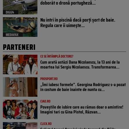
doborât o dronă portugheză...
DIGI24
Nu intri în piscină dacă porți șort de baie.
Regula care îi uimește...
MEDIAFAX
PARTENERI
CE SE ÎNTÂMPLĂ DOCTORE?
Cum arată astăzi Dana Nicolaescu, la 13 ani de la
moartea lui Sergiu Nicolaescu. Transformarea...
PROSPORT.RO
„Îmi iubesc formele”. Georgina Rodriguez s-a pozat
în costum de baie înainte de nunta cu...
CIAO.RO
Poveştile de iubire care au rămas doar o amintire!
Imagini tari cu Gina Pistol, Răzvan...
CLICK.RO