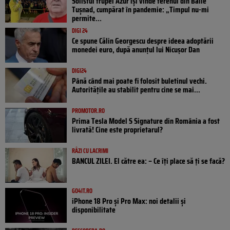
Solistul trupei Azur își vinde terenul din Băile
Tușnad, cumpărat în pandemie: „Timpul nu-mi
permite...
DIGI 24
Ce spune Călin Georgescu despre ideea adoptării
monedei euro, după anunțul lui Nicușor Dan
DIGI24
Până când mai poate fi folosit buletinul vechi.
Autoritățile au stabilit pentru cine se mai...
PROMOTOR.RO
Prima Tesla Model S Signature din România a fost
livrată! Cine este proprietarul?
RÂZI CU LACRIMI
BANCUL ZILEI. El către ea: – Ce îți place să ți se facă?
GO4IT.RO
iPhone 18 Pro și Pro Max: noi detalii și
disponibilitate