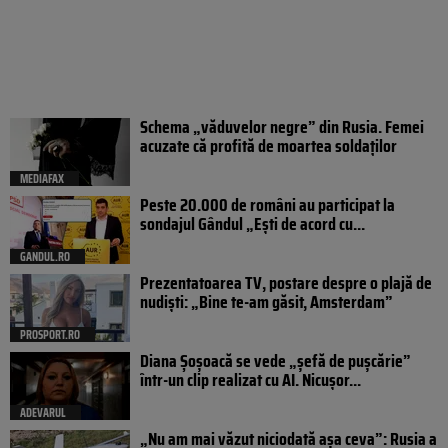
Schema „văduvelor negre” din Rusia. Femei
acuzate că profită de moartea soldaților
MEDIAFAX
Peste 20.000 de români au participat la
sondajul Gândul „Ești de acord cu...
GANDUL.RO
Prezentatoarea TV, postare despre o plajă de
nudiști: „Bine te-am găsit, Amsterdam”
PROSPORT.RO
Diana Șoșoacă se vede „șefă de pușcărie”
într-un clip realizat cu AI. Nicușor...
ADEVARUL
„Nu am mai văzut niciodată așa ceva”: Rusia a