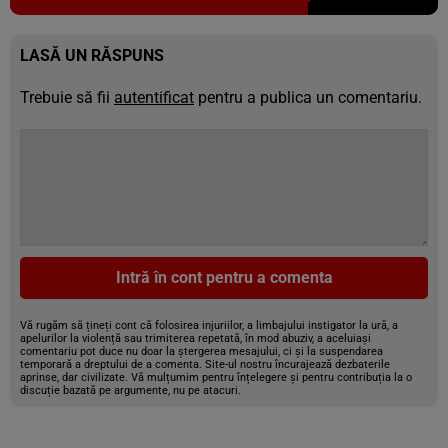
LASĂ UN RĂSPUNS
Trebuie să fii
autentificat
pentru a publica un comentariu.
Intră în cont pentru a comenta
Vă rugăm să țineți cont că folosirea injuriilor, a limbajului instigator la ură, a
apelurilor la violență sau trimiterea repetată, în mod abuziv, a aceluiași
comentariu pot duce nu doar la ștergerea mesajului, ci și la suspendarea
temporară a dreptului de a comenta. Site-ul nostru încurajează dezbaterile
aprinse, dar civilizate. Vă mulțumim pentru înțelegere și pentru contribuția la o
discuție bazată pe argumente, nu pe atacuri.