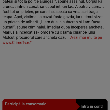
bateai si tot la politie ajungeai”, spune asasinul. Corpul l-a
aruncat intr-un canal, iar capul intr-un lac. A patra victima a
fost tot un prieten, pe care il suspecta ca vrea sa-i traga
teapa. Apoi, victima i-a cazut fosta gazda, iar ultimul vizat,
un prieten de talharii. „L-am dus in subteran si l-am facut
bucati”, spune criminalul. Imediat dupa inceperea anchetei,
Marius a incercat sa-l omoare cu o lama chiar pe Iuliu
Molcut, procurorul care ancheta cazul.
„Vezi mai multe pe
www.CrimeTv.ro”
Participă la conversație!
Intră în cont!