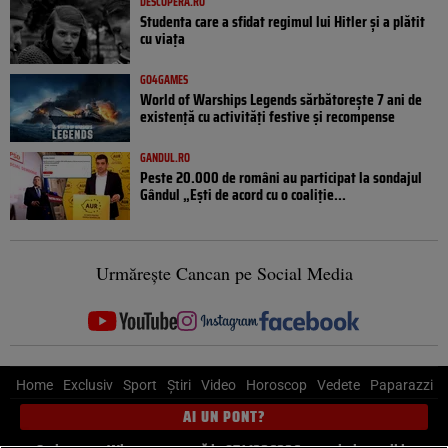
DESCOPERA.RO
Studenta care a sfidat regimul lui Hitler și a plătit
cu viața
GO4GAMES
World of Warships Legends sărbătorește 7 ani de
existență cu activități festive și recompense
GANDUL.RO
Peste 20.000 de români au participat la sondajul
Gândul „Ești de acord cu o coaliție...
Urmărește Cancan pe Social Media
Home
Exclusiv
Sport
Știri
Video
Horoscop
Vedete
Paparazzi
AI UN PONT?