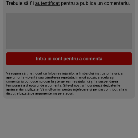
Trebuie să fii
autentificat
pentru a publica un comentariu.
Intră în cont pentru a comenta
Vă rugăm să țineți cont că folosirea injuriilor, a limbajului instigator la ură, a
apelurilor la violență sau trimiterea repetată, în mod abuziv, a aceluiași
comentariu pot duce nu doar la ștergerea mesajului, ci și la suspendarea
temporară a dreptului de a comenta. Site-ul nostru încurajează dezbaterile
aprinse, dar civilizate. Vă mulțumim pentru înțelegere și pentru contribuția la o
discuție bazată pe argumente, nu pe atacuri.