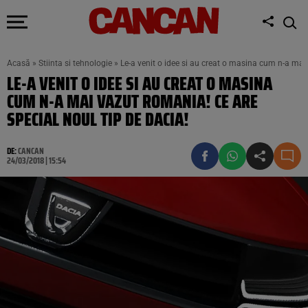
Acasă
»
Stiinta si tehnologie
»
Le-a venit o idee si au creat o masina cum n-a mai
LE-A VENIT O IDEE SI AU CREAT O MASINA
CUM N-A MAI VAZUT ROMANIA! CE ARE
SPECIAL NOUL TIP DE DACIA!
DE:
CANCAN
24/03/2018 | 15:54