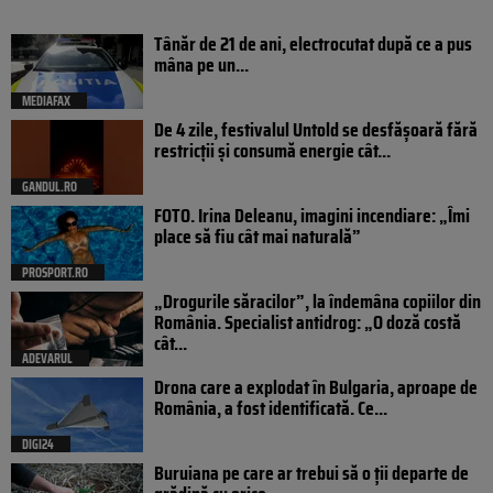
Tânăr de 21 de ani, electrocutat după ce a pus
mâna pe un...
MEDIAFAX
De 4 zile, festivalul Untold se desfășoară fără
restricții și consumă energie cât...
GANDUL.RO
FOTO. Irina Deleanu, imagini incendiare: „Îmi
place să fiu cât mai naturală”
PROSPORT.RO
„Drogurile săracilor”, la îndemâna copiilor din
România. Specialist antidrog: „O doză costă
cât...
ADEVARUL
Drona care a explodat în Bulgaria, aproape de
România, a fost identificată. Ce...
DIGI24
Buruiana pe care ar trebui să o ții departe de