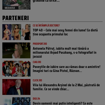
grădină cu orice...
MEDIAFAX
PARTENERI
CE SE ÎNTÂMPLĂ DOCTORE?
TOP 40 – Cele mai sexy femei din lume! Ce dietă
ține ocupanta primului loc
PROSPORT.RO
Antonela Pătruț, iubita mult mai tânără a
milionarului Arpad Paszkany, s-a fotografiat în
jacuzzi
CIAO.RO
Poveştile de iubire care au rămas doar o amintire!
Imagini tari cu Gina Pistol, Răzvan...
CLICK.RO
Vila lui Alexandru Arșinel de la 2 Mai, păstrată de
familie. Ce se vinde chiar...
DIGI 24
Devin oamenii mai puțin inteligenți? Ce este