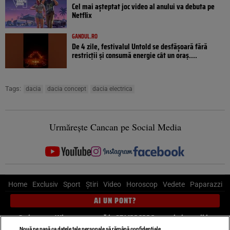
Cel mai așteptat joc video al anului va debuta pe
Netflix
GANDUL.RO
De 4 zile, festivalul Untold se desfășoară fără
restricții și consumă energie cât un oraș....
Tags:
dacia
dacia concept
dacia electrica
Urmărește Cancan pe Social Media
Home
Exclusiv
Sport
Știri
Video
Horoscop
Vedete
Paparazzi
AI UN PONT?
Scrie-ne pe Whatsapp
, sună la 0741226226 sau trimite mail la
pont@cancan.ro
Nouă ne pasă ca datele tale personale să rămână confidențiale