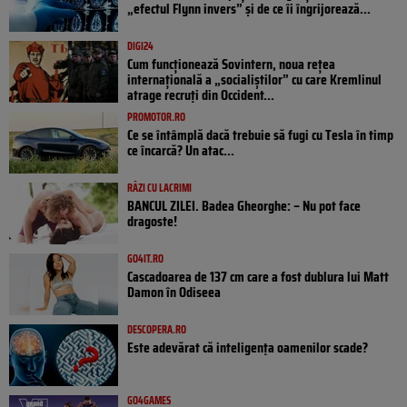
„efectul Flynn invers” și de ce îi îngrijorează...
DIGI24
Cum funcționează Sovintern, noua rețea
internațională a „socialiștilor” cu care Kremlinul
atrage recruți din Occident...
PROMOTOR.RO
Ce se întâmplă dacă trebuie să fugi cu Tesla în timp
ce încarcă? Un atac...
RÂZI CU LACRIMI
BANCUL ZILEI. Badea Gheorghe: – Nu pot face
dragoste!
GO4IT.RO
Cascadoarea de 137 cm care a fost dublura lui Matt
Damon în Odiseea
DESCOPERA.RO
Este adevărat că inteligența oamenilor scade?
GO4GAMES