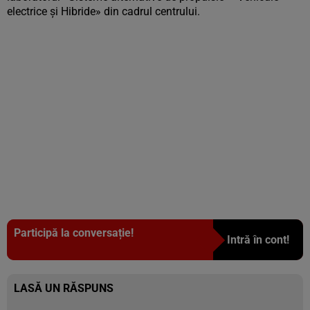
electrice şi Hibride» din cadrul centrului.
Participă la conversație!
Intră în cont!
LASĂ UN RĂSPUNS