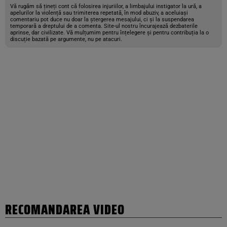
Vă rugăm să țineți cont că folosirea injuriilor, a limbajului instigator la ură, a
apelurilor la violență sau trimiterea repetată, în mod abuziv, a aceluiași
comentariu pot duce nu doar la ștergerea mesajului, ci și la suspendarea
temporară a dreptului de a comenta. Site-ul nostru încurajează dezbaterile
aprinse, dar civilizate. Vă mulțumim pentru înțelegere și pentru contribuția la o
discuție bazată pe argumente, nu pe atacuri.
RECOMANDAREA VIDEO