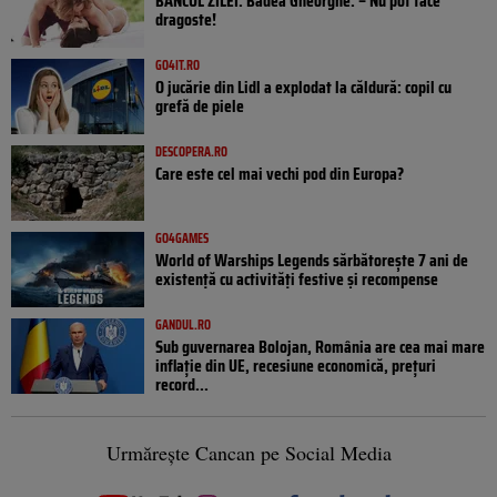
BANCUL ZILEI. Badea Gheorghe: – Nu pot face
dragoste!
GO4IT.RO
O jucărie din Lidl a explodat la căldură: copil cu
grefă de piele
DESCOPERA.RO
Care este cel mai vechi pod din Europa?
GO4GAMES
World of Warships Legends sărbătorește 7 ani de
existență cu activități festive și recompense
GANDUL.RO
Sub guvernarea Bolojan, România are cea mai mare
inflație din UE, recesiune economică, prețuri
record...
Urmărește Cancan pe Social Media