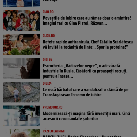
CIAO.RO
Poveştile de iubire care au rămas doar o amintire!
Imagini tari cu Gina Pistol, Răzvan...
CLICK.RO
Rețete rapide anticaniculă. Chef Cătălin Scărlătescu
vă invită la tocăniță de linte: „Spor la proteine!”
DIGI 24
Escrocheria „Văduvelor negre”, o adevărată
industrie în Rusia. Căsătorii cu proaspeți recruți,
pentru a încasa...
DIGI24
Ce riscă bărbatul care a vandalizat o stâncă de pe
Transfăgărășan în semn de iubire...
PROMOTOR.RO
Modernizează-ți mașina fără investiții mari. Cinci
accesorii recomandate șoferilor
RÂZI CU LACRIMI