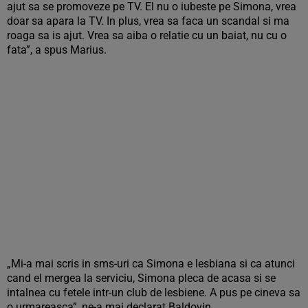
ajut sa se promoveze pe TV. El nu o iubeste pe Simona, vrea
doar sa apara la TV. In plus, vrea sa faca un scandal si ma
roaga sa is ajut. Vrea sa aiba o relatie cu un baiat, nu cu o
fata”, a spus Marius.
„Mi-a mai scris in sms-uri ca Simona e lesbiana si ca atunci
cand el mergea la serviciu, Simona pleca de acasa si se
intalnea cu fetele intr-un club de lesbiene. A pus pe cineva sa
o urmareasca”, ne-a mai declarat Baldovin.