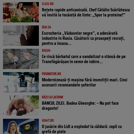
CLICK.RO
Rețete rapide anticaniculă. Chef Cătălin Scărlătescu
vă invită la tocăniță de linte: „Spor la proteine!”
DIGI 24
Escrocheria „Văduvelor negre”, o adevărată
industrie în Rusia. Căsătorii cu proaspeți recruți,
pentru a încasa...
DIGI24
Ce riscă bărbatul care a vandalizat o stâncă de pe
Transfăgărășan în semn de iubire...
PROMOTOR.RO
Modernizează-ți mașina fără investiții mari. Cinci
accesorii recomandate șoferilor
RÂZI CU LACRIMI
BANCUL ZILEI. Badea Gheorghe: – Nu pot face
dragoste!
GO4IT.RO
O jucărie din Lidl a explodat la căldură: copil cu
grefă de piele