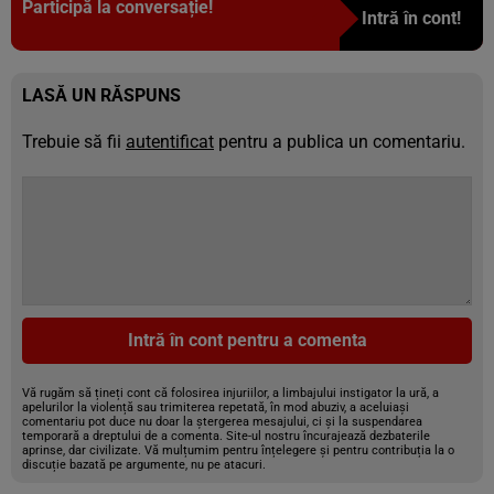
Participă la conversație!
Intră în cont!
LASĂ UN RĂSPUNS
Trebuie să fii
autentificat
pentru a publica un comentariu.
Intră în cont pentru a comenta
Vă rugăm să țineți cont că folosirea injuriilor, a limbajului instigator la ură, a
apelurilor la violență sau trimiterea repetată, în mod abuziv, a aceluiași
comentariu pot duce nu doar la ștergerea mesajului, ci și la suspendarea
temporară a dreptului de a comenta. Site-ul nostru încurajează dezbaterile
aprinse, dar civilizate. Vă mulțumim pentru înțelegere și pentru contribuția la o
discuție bazată pe argumente, nu pe atacuri.