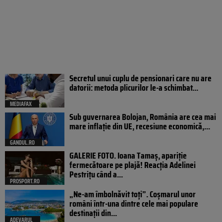
Secretul unui cuplu de pensionari care nu are
datorii: metoda plicurilor le-a schimbat...
MEDIAFAX
Sub guvernarea Bolojan, România are cea mai
mare inflație din UE, recesiune economică,...
GANDUL.RO
GALERIE FOTO. Ioana Tamaş, apariție
fermecătoare pe plajă! Reacția Adelinei
Pestrițu când a...
PROSPORT.RO
„Ne-am îmbolnăvit toți”. Coșmarul unor
români într-una dintre cele mai populare
destinații din...
ADEVARUL