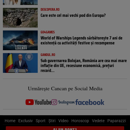
DESCOPERA.RO
Care este cel mai vechi pod din Europa?
GO4GAMES
World of Warships Legends sărbătorește 7 ani de
existență cu activități festive și recompense
GANDUL.RO
Sub guvernarea Bolojan, România are cea mai mare
inflație din UE, recesiune economică, prețuri
record...
Urmărește Cancan pe Social Media
Home
Exclusiv
Sport
Știri
Video
Horoscop
Vedete
Paparazzi
AI UN PONT?