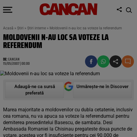
Acasă
»
Știri
»
Știri interne
»
Moldovenii n-au loc sa voteze la referendum
MOLDOVENII N-AU LOC SA VOTEZE LA
REFERENDUM
DE:
CANCAN
15/05/2007 | 00:00
Adaugă-ne ca sursă
Urmărește-ne în Discover
preferată
Marea majoritate a moldovenilor cu dubla cetatenie, inclusiv
cea romana, nu va apuca sa voteze la referendumul pentru
demiterea presedintelui Basescu, de sambata. Desi
Ambasada Romaniei la Chisinau pregateste doua puncte de
votare, acestea vor fi insuficiente pentru cei 90.000 de