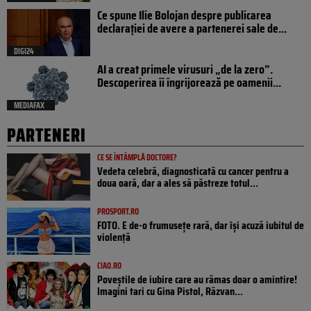
Ce spune Ilie Bolojan despre publicarea
declarației de avere a partenerei sale de...
DIGI24
AI a creat primele virusuri „de la zero”.
Descoperirea îi îngrijorează pe oamenii...
MEDIAFAX
PARTENERI
CE SE ÎNTÂMPLĂ DOCTORE?
Vedeta celebră, diagnosticată cu cancer pentru a
doua oară, dar a ales să păstreze totul...
PROSPORT.RO
FOTO. E de-o frumusețe rară, dar își acuză iubitul de
violență
CIAO.RO
Poveştile de iubire care au rămas doar o amintire!
Imagini tari cu Gina Pistol, Răzvan...