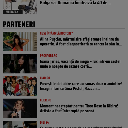
Bulgaria. România limitează la 40 de...
MEDIAFAX
PARTENERI
CE SE ÎNTÂMPLĂ DOCTORE?
Alina Pușcău, mărturisire sfâșietoare înainte de
operație. A fost diagnosticată cu cancer la sân în...
PROSPORT.RO
Ioana Țiriac, vacanță de mega – lux într-un castel
unde o noapte de cazare costă...
CIAO.RO
Poveştile de iubire care au rămas doar o amintire!
Imagini tari cu Gina Pistol, Răzvan...
CLICK.RO
Moment neașteptat pentru Theo Rose la Nibiru!
Artista a fost întreruptă pe scenă
DIGI 24