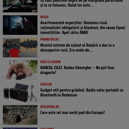
Ce sunt punctele negre de pe marginea parbrizului
și la ce folosesc. Rolul lor este...
DIGI24
Avertismentul experților: România riscă
raționalizări obligatorii și blackout, din cauza lipsei
investițiilor. Apel către ANRE
PROMOTOR.RO
Nivelul extrem de scăzut al Dunării a dus la o
descoperire rară. Era acolo de...
RÂZI CU LACRIMI
BANCUL ZILEI. Badea Gheorghe: – Nu pot face
dragoste!
GO4IT.RO
Gadget util pentru grădină: Radio solar portabil cu
Bluetooth la Dedeman
DESCOPERA.RO
Care este cel mai vechi pod din Europa?