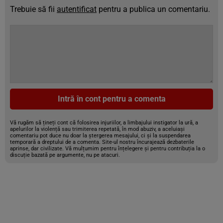
Trebuie să fii
autentificat
pentru a publica un comentariu.
Intră în cont pentru a comenta
Vă rugăm să țineți cont că folosirea injuriilor, a limbajului instigator la ură, a
apelurilor la violență sau trimiterea repetată, în mod abuziv, a aceluiași
comentariu pot duce nu doar la ștergerea mesajului, ci și la suspendarea
temporară a dreptului de a comenta. Site-ul nostru încurajează dezbaterile
aprinse, dar civilizate. Vă mulțumim pentru înțelegere și pentru contribuția la o
discuție bazată pe argumente, nu pe atacuri.