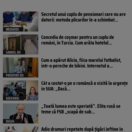
Secretul unui cuplu de pensionari care nu are
datorii: metoda plicurilor le-a schimbat...
MEDIAFAX
Concediu de coșmar pentru un cuplu de
români, în Turcia. Cum arăta hotelul...
GANDUL.RO
Cum a apărut Alicia, fiica marelui fotbalist,
într-o pereche de bikini. Internetul a...
PROSPORT.RO
Cât a costat-o pe o româncă o vizită la urgențe
în SUA: „Dacă...
ADEVARUL
„Toată lumea este speriată”. Elita rusă se
teme că FSB „scapă de sub...
DIGI24
Adio drumuri repetate după țigări ieftine în