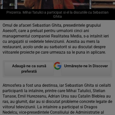
Prezenta. Mihai Tatulici a participat si el la discutiile cu Sebastian
Ghita
Omul de afaceri Sebastian Ghita, presedintele grupului
Asesoft, care a preluat pentru urmatorii cinci ani
managementul companiei Realitatea Media, s-a intalnit ieri
cu angajatii si vedetele televiziunii. Acestia au mers la
restaurant, acolo unde au sarbatorit si au discutat despre
viitoarele proiecte pe care urmeaza sa le puna in aplicare.
Adaugă-ne ca sursă
Urmărește-ne în Discover
preferată
Atmosfera a fost una destinsa, iar Sebastian Ghita si ceilalti
participanti la intalnire, printre care Mihai Tatulici, Stelian
Tanase, Emil Hurezeanu, Adrian Ursu sau Catalin Bleblea au
ras, au glumit, dar au si discutat probleme concrete legate de
viitorul televiziunii. La intalnire a participat si Dragos
Nedelcu, vice-presedintele Consiliului de Administratie al