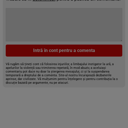
Intră în cont pentru a comenta
Vă rugăm să țineți cont că folosirea injuriilor, a limbajului instigator la ură, a
apelurilor la violență sau trimiterea repetată, în mod abuziv, a aceluiași
comentariu pot duce nu doar la ștergerea mesajului, ci și la suspendarea
temporară a dreptului de a comenta. Site-ul nostru încurajează dezbaterile
aprinse, dar civilizate. Vă mulțumim pentru înțelegere și pentru contribuția la o
discuție bazată pe argumente, nu pe atacuri.