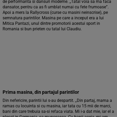
de performanta si dansuri moderne. „Tatal voia sa ma faca
dansator, pentru ca as fi umblat numai cu fete frumoase”.
Apoi a mers la Rallycross (curse cu masini neinscrise), pe
semnatura parintilor. Masina pe care a inceput era a lui
Mitica Pantazi, unul dintre promotorii acestui sport in
Romania si bun prieten cu tatal lui Claudiu.
Prima masina, din partajul parintilor
Din nefericire, parintii lui s-au despartit. „Din partaj, mama a
ramas cu locuinta si cu masina, iar tata cu 15 mii de marci,
bani din care trebuia sa-si refaca viata. Mi i-a dat mie, iar el a
plecat in Germania, sa munceasca. Cu banii aceia, mi-am