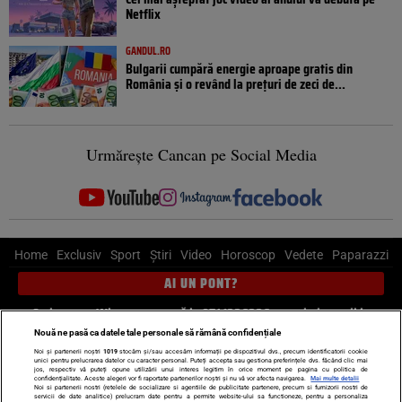
Netflix
GANDUL.RO
Bulgarii cumpără energie aproape gratis din
România și o revând la prețuri de zeci de...
Urmărește Cancan pe Social Media
Home
Exclusiv
Sport
Știri
Video
Horoscop
Vedete
Paparazzi
AI UN PONT?
Scrie-ne pe Whatsapp
, sună la 0741226226 sau trimite mail la
pont@cancan.ro
Nouă ne pasă ca datele tale personale să rămână confidențiale
Noi și partenerii noștri
1019
stocăm și/sau accesăm informații pe dispozitivul dvs., precum identificatorii cookie
unici pentru prelucrarea datelor cu caracter personal. Puteți accepta sau gestiona preferințele dvs. făcând clic mai
Știri interne
Știri externe
Politică
jos, respectiv vă puteți opune utilizării unui interes legitim în orice moment pe pagina cu politica de
confidențialitate. Aceste alegeri vor fi raportate partenerilor noștri și nu vă vor afecta navigarea.
Mai multe detalii
Noi si partenerii nostri (retelele de socializare si agentiile de publicitate partenere, precum si furnizorii nostri de
servicii de date analitice) prelucram date pentru a permite website-ului sa functioneze, pentru a personaliza
Ultimele stiri
Diete
Insula Iubirii
Dictionar de vise
LIFE STYLE