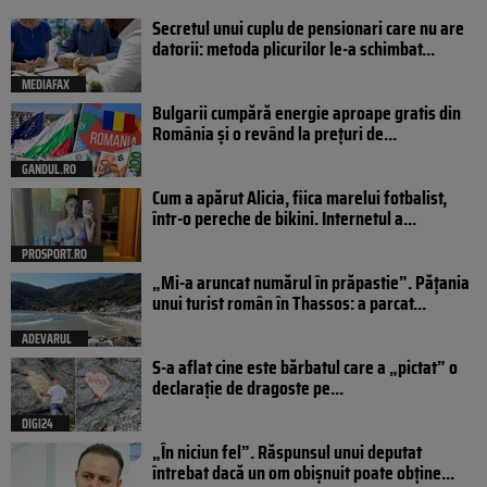
Secretul unui cuplu de pensionari care nu are
datorii: metoda plicurilor le-a schimbat...
MEDIAFAX
Bulgarii cumpără energie aproape gratis din
România și o revând la prețuri de...
GANDUL.RO
Cum a apărut Alicia, fiica marelui fotbalist,
într-o pereche de bikini. Internetul a...
PROSPORT.RO
„Mi-a aruncat numărul în prăpastie”. Pățania
unui turist român în Thassos: a parcat...
ADEVARUL
S-a aflat cine este bărbatul care a „pictat” o
declarație de dragoste pe...
DIGI24
„În niciun fel”. Răspunsul unui deputat
întrebat dacă un om obișnuit poate obține...