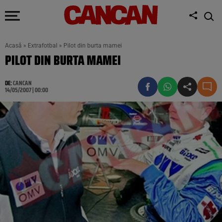
Acasă
»
Extrafotbal
»
Pilot din burta mamei
PILOT DIN BURTA MAMEI
DE:
CANCAN
14/05/2007 | 00:00