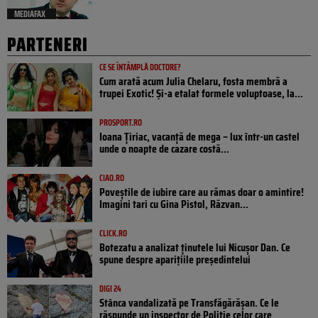
MEDIAFAX
PARTENERI
CE SE ÎNTÂMPLĂ DOCTORE?
Cum arată acum Julia Chelaru, fosta membră a
trupei Exotic! Și-a etalat formele voluptoase, la...
PROSPORT.RO
Ioana Țiriac, vacanță de mega – lux într-un castel
unde o noapte de cazare costă...
CIAO.RO
Poveştile de iubire care au rămas doar o amintire!
Imagini tari cu Gina Pistol, Răzvan...
CLICK.RO
Botezatu a analizat ținutele lui Nicușor Dan. Ce
spune despre aparițiile președintelui
DIGI 24
Stânca vandalizată pe Transfăgărășan. Ce le
răspunde un inspector de Poliție celor care