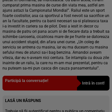
cumparat prima masina de curse din viata mea, astfel am
ajuns astazi la Campionatul Mondial”. Raliul este un sport
foarte costisitor, asa ca sportivul a fost nevoit sa sacrifice un
an la facultate, pentru ca banii necesari sa-si plateasca taxa
i-a investit in cariera sa de pilot. Desi a iesit in decor cu
masina de patru ori pana acum si de fiecare data a trebuit sa
schimbe caroseria, cicatricea mare de pe frunte se datoreaza
unui accident stupid, din afara unei curse. „Un coleg de
serviciu se antrena cu masina, iar eu ma duceam cu masina
sefului meu de atunci sa-i bag benzina. Amandoi aveam
viteza, dar eu n-aveam nici centura. Se intampla cu doua zile
inainte de un raliu, la care nu m-am mai prezentat, pentru ca
nu puteam sa-mi pun casca din cauza pansamentului”.
Participă la conversație!
Intră în cont!
LASĂ UN RĂSPUNS
Trebuie să fii
autentificat
pentru a publica un comentariu.