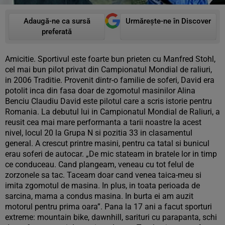
Adaugă-ne ca sursă
Urmărește-ne în Discover
preferată
Amicitie. Sportivul este foarte bun prieten cu Manfred Stohl,
cel mai bun pilot privat din Campionatul Mondial de raliuri,
in 2006 Traditie. Provenit dintr-o familie de soferi, David era
potolit inca din fasa doar de zgomotul masinilor Alina
Benciu Claudiu David este pilotul care a scris istorie pentru
Romania. La debutul lui in Campionatul Mondial de Raliuri, a
reusit cea mai mare performanta a tarii noastre la acest
nivel, locul 20 la Grupa N si pozitia 33 in clasamentul
general. A crescut printre masini, pentru ca tatal si bunicul
erau soferi de autocar. „De mic stateam in bratele lor in timp
ce conduceau. Cand plangeam, veneau cu tot felul de
zorzonele sa tac. Taceam doar cand venea taica-meu si
imita zgomotul de masina. In plus, in toata perioada de
sarcina, mama a condus masina. In burta ei am auzit
motorul pentru prima oara”. Pana la 17 ani a facut sporturi
extreme: mountain bike, dawnhill, sarituri cu parapanta, schi