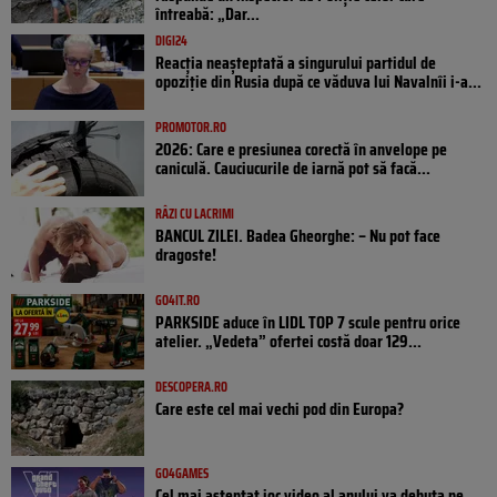
întreabă: „Dar...
DIGI24
Reacția neașteptată a singurului partidul de
opoziţie din Rusia după ce văduva lui Navalnîi i-a...
PROMOTOR.RO
2026: Care e presiunea corectă în anvelope pe
caniculă. Cauciucurile de iarnă pot să facă...
RÂZI CU LACRIMI
BANCUL ZILEI. Badea Gheorghe: – Nu pot face
dragoste!
GO4IT.RO
PARKSIDE aduce în LIDL TOP 7 scule pentru orice
atelier. „Vedeta” ofertei costă doar 129...
DESCOPERA.RO
Care este cel mai vechi pod din Europa?
GO4GAMES
Cel mai așteptat joc video al anului va debuta pe