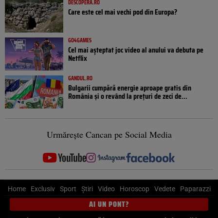
DESCOPERA.RO
Care este cel mai vechi pod din Europa?
GO4GAMES
Cel mai așteptat joc video al anului va debuta pe
Netflix
GANDUL.RO
Bulgarii cumpără energie aproape gratis din
România și o revând la prețuri de zeci de...
Urmărește Cancan pe Social Media
Home
Exclusiv
Sport
Știri
Video
Horoscop
Vedete
Paparazzi
AI UN PONT?