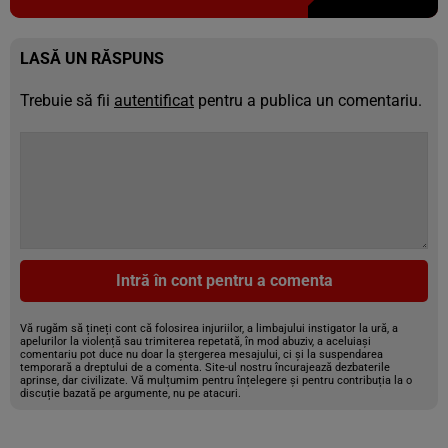
LASĂ UN RĂSPUNS
Trebuie să fii
autentificat
pentru a publica un comentariu.
Intră în cont pentru a comenta
Vă rugăm să țineți cont că folosirea injuriilor, a limbajului instigator la ură, a
apelurilor la violență sau trimiterea repetată, în mod abuziv, a aceluiași
comentariu pot duce nu doar la ștergerea mesajului, ci și la suspendarea
temporară a dreptului de a comenta. Site-ul nostru încurajează dezbaterile
aprinse, dar civilizate. Vă mulțumim pentru înțelegere și pentru contribuția la o
discuție bazată pe argumente, nu pe atacuri.