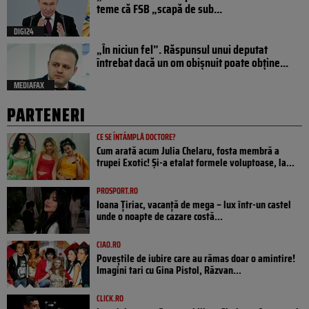
teme că FSB „scapă de sub...
DIGI24
„În niciun fel”. Răspunsul unui deputat
întrebat dacă un om obișnuit poate obține...
MEDIAFAX
PARTENERI
CE SE ÎNTÂMPLĂ DOCTORE?
Cum arată acum Julia Chelaru, fosta membră a
trupei Exotic! Și-a etalat formele voluptoase, la...
PROSPORT.RO
Ioana Țiriac, vacanță de mega – lux într-un castel
unde o noapte de cazare costă...
CIAO.RO
Poveştile de iubire care au rămas doar o amintire!
Imagini tari cu Gina Pistol, Răzvan...
CLICK.RO