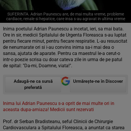
SUFERINTA. Adrian Paunescu are, de mai multa vreme, probleme
cardiace, renale si hepatice, care insa s-au agravat in ultima vreme
Inima poetului Adrian Paunescu a incetat, ieri, sa mai bata.
Ore in sir, medicii Spitalului de Urgenta Floreasca s-au luptat
pentru fiecare minut, pentru fiecare respiratie. L-au resuscitat
de nenumarate ori si i-au convins inima sa-i mai dea o
sansa, ajutata de aparate. Pentru ca maestrul le-a cerut-o
intr-o poezie scrisa cu doar cateva zile in urma de pe patul
de spital: "Da-mi, Doamne, viata!".
Adaugă-ne ca sursă
Urmărește-ne în Discover
preferată
Inima lui Adrian Paunescu s-a oprit de mai multe ori in
aceasta dupa-amiaza! Medicii sunt rezervati
Prof. dr Serban Bradisteanu, seful Clinicii de Chirurgie
Cardiovasculara a Spitalului Floreasca, a anuntat ca starea