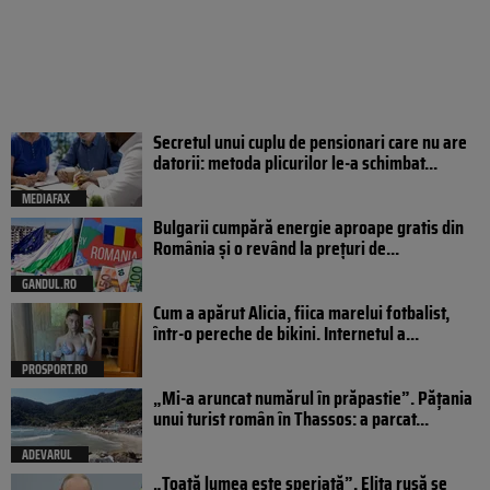
Secretul unui cuplu de pensionari care nu are
datorii: metoda plicurilor le-a schimbat...
MEDIAFAX
Bulgarii cumpără energie aproape gratis din
România și o revând la prețuri de...
GANDUL.RO
Cum a apărut Alicia, fiica marelui fotbalist,
într-o pereche de bikini. Internetul a...
PROSPORT.RO
„Mi-a aruncat numărul în prăpastie”. Pățania
unui turist român în Thassos: a parcat...
ADEVARUL
„Toată lumea este speriată”. Elita rusă se