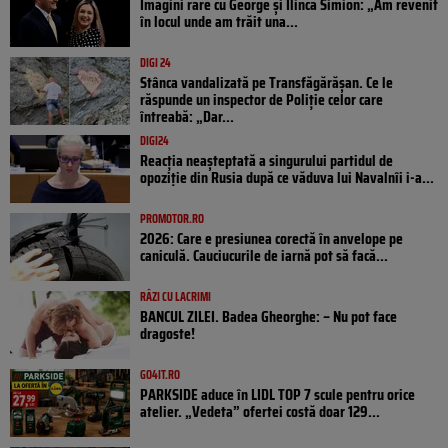
Imagini rare cu George și Ilinca Simion: „Am revenit
în locul unde am trăit una...
DIGI 24
Stânca vandalizată pe Transfăgărășan. Ce le
răspunde un inspector de Poliție celor care
întreabă: „Dar...
DIGI24
Reacția neașteptată a singurului partidul de
opoziţie din Rusia după ce văduva lui Navalnîi i-a...
PROMOTOR.RO
2026: Care e presiunea corectă în anvelope pe
caniculă. Cauciucurile de iarnă pot să facă...
RÂZI CU LACRIMI
BANCUL ZILEI. Badea Gheorghe: – Nu pot face
dragoste!
GO4IT.RO
PARKSIDE aduce în LIDL TOP 7 scule pentru orice
atelier. „Vedeta” ofertei costă doar 129...