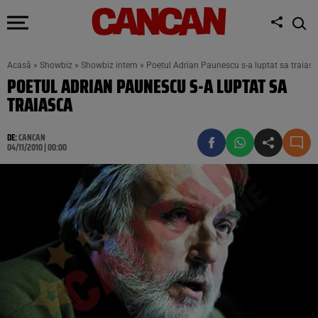
Acasă
»
Showbiz
»
Showbiz intern
»
Poetul Adrian Paunescu s-a luptat sa traias
POETUL ADRIAN PAUNESCU S-A LUPTAT SA
TRAIASCA
DE:
CANCAN
04/11/2010 | 00:00