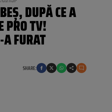
 furat mult!”
BEȘ, DUPĂ CE A
E PRO TV!
-A FURAT
SHARE: