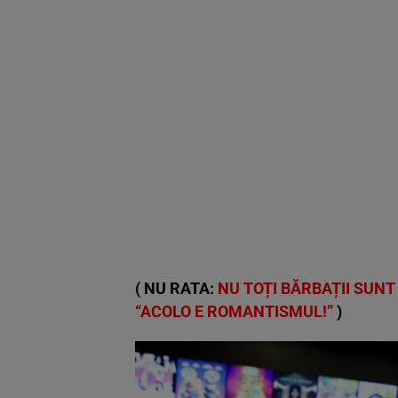
( NU RATA:
NU TOȚI BĂRBAȚII SUNT
“ACOLO E ROMANTISMUL!”
)