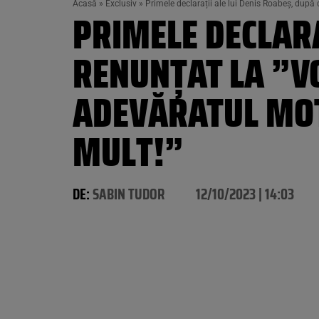
Acasă
»
Exclusiv
»
Primele declarații ale lui Denis Roabeș, după 
PRIMELE DECLARA
RENUNȚAT LA ”VO
ADEVĂRATUL MOT
MULT!”
DE:
SABIN TUDOR
12/10/2023 | 14:03