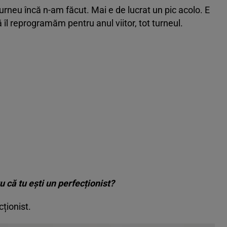
5 poze
urneu încă n-am făcut. Mai e de lucrat un pic acolo. E
ă îl reprogramăm pentru anul viitor, tot turneul.
u că tu ești un perfecționist?
ționist.