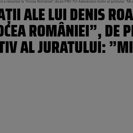
ce a renunțat la ”Vocea României”, de pe PRO TV! Adevăratul motiv al juratului: ”Mi-a
ȚII ALE LUI DENIS ROA
CEA ROMÂNIEI”, DE P
IV AL JURATULUI: ”MI