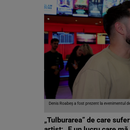
Denis Roabeș a fost prezent la evenimentul de 
„Tulburarea” de care sufe
artist: „E un lucru care mă 