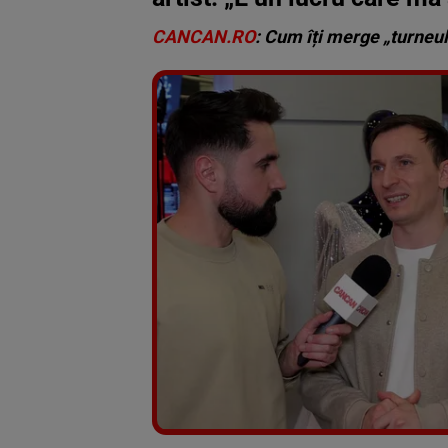
CANCAN.RO
: Cum îți merge „turneul