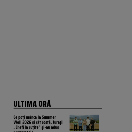
ULTIMA ORĂ
Ce poți mânca la Summer
Well 2026 și cât costă. Jurații
„Chefi la cuțite” și-au adus