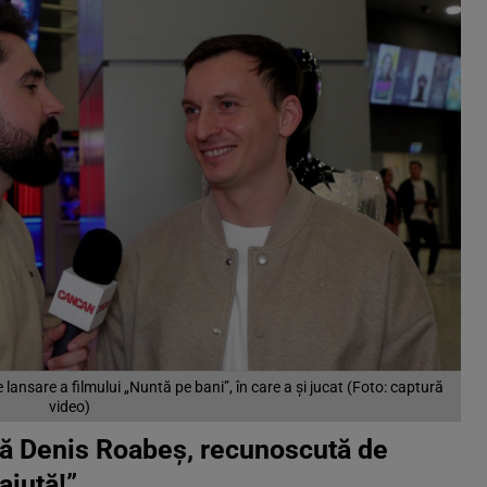
lansare a filmului „Nuntă pe bani”, în care a și jucat (Foto: captură
video)
ră Denis Roabeș, recunoscută de
ajută!”