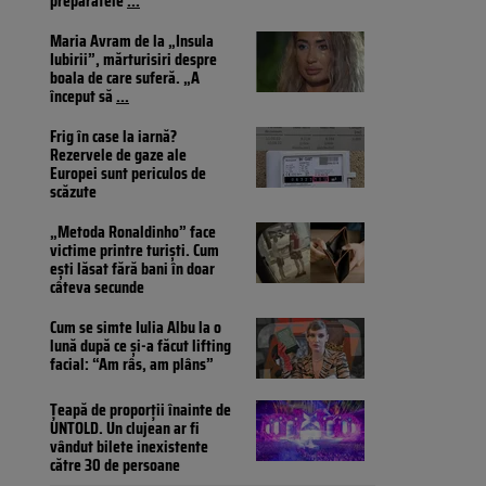
preparatele
...
Maria Avram de la „Insula
Iubirii”, mărturisiri despre
boala de care suferă. „A
început să
...
Frig în case la iarnă?
Rezervele de gaze ale
Europei sunt periculos de
scăzute
„Metoda Ronaldinho” face
victime printre turiști. Cum
ești lăsat fără bani în doar
câteva secunde
Cum se simte Iulia Albu la o
lună după ce și-a făcut lifting
facial: “Am râs, am plâns”
Țeapă de proporții înainte de
UNTOLD. Un clujean ar fi
vândut bilete inexistente
către 30 de persoane