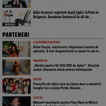
DIGI24
Adio drumuri repetate după țigări ieftine în
Bulgaria. România limitează la 40 de...
MEDIAFAX
PARTENERI
CE SE ÎNTÂMPLĂ DOCTORE?
Alina Pușcău, mărturisire sfâșietoare înainte de
operație. A fost diagnosticată cu cancer la sân în...
PROSPORT.RO
„Bătălia pentru 50.000.000 de dolari”. Divorțul
anului: Anamaria atacă averea milionarului
CIAO.RO
Poveştile de iubire care au rămas doar o amintire!
Imagini tari cu Gina Pistol, Răzvan...
CLICK.RO
Moment neașteptat pentru Theo Rose la Nibiru!