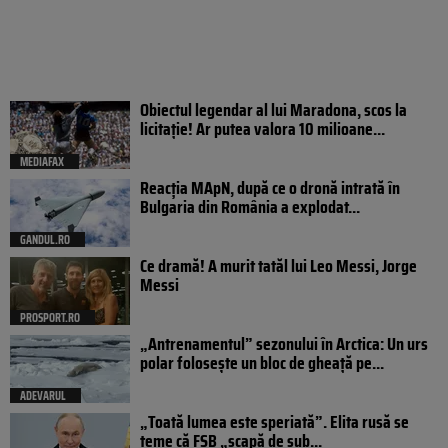
Obiectul legendar al lui Maradona, scos la
licitație! Ar putea valora 10 milioane...
MEDIAFAX
Reacția MApN, după ce o dronă intrată în
Bulgaria din România a explodat...
GANDUL.RO
Ce dramă! A murit tatăl lui Leo Messi, Jorge
Messi
PROSPORT.RO
„Antrenamentul” sezonului în Arctica: Un urs
polar folosește un bloc de gheață pe...
ADEVARUL
„Toată lumea este speriată”. Elita rusă se
teme că FSB „scapă de sub...