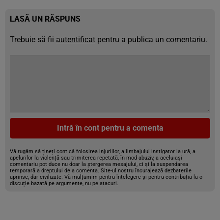
LASĂ UN RĂSPUNS
Trebuie să fii
autentificat
pentru a publica un comentariu.
Intră în cont pentru a comenta
Vă rugăm să țineți cont că folosirea injuriilor, a limbajului instigator la ură, a
apelurilor la violență sau trimiterea repetată, în mod abuziv, a aceluiași
comentariu pot duce nu doar la ștergerea mesajului, ci și la suspendarea
temporară a dreptului de a comenta. Site-ul nostru încurajează dezbaterile
aprinse, dar civilizate. Vă mulțumim pentru înțelegere și pentru contribuția la o
discuție bazată pe argumente, nu pe atacuri.