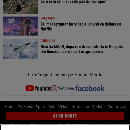
Care este cel mai vechi pod din Europa?
GO4GAMES
Cel mai așteptat joc video al anului va debuta pe
Netflix
GANDUL.RO
Reacția MApN, după ce o dronă intrată în Bulgaria
din România a explodat în apropierea...
Urmărește Cancan pe Social Media
Home
Exclusiv
Sport
Știri
Video
Horoscop
Vedete
Paparazzi
AI UN PONT?
Scrie-ne pe Whatsapp
, sună la 0741226226 sau trimite mail la