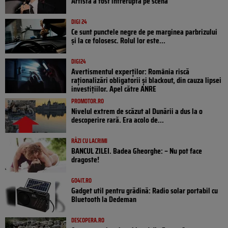
Artista a fost întreruptă pe scenă
DIGI 24
Ce sunt punctele negre de pe marginea parbrizului
și la ce folosesc. Rolul lor este...
DIGI24
Avertismentul experților: România riscă
raționalizări obligatorii și blackout, din cauza lipsei
investițiilor. Apel către ANRE
PROMOTOR.RO
Nivelul extrem de scăzut al Dunării a dus la o
descoperire rară. Era acolo de...
RÂZI CU LACRIMI
BANCUL ZILEI. Badea Gheorghe: – Nu pot face
dragoste!
GO4IT.RO
Gadget util pentru grădină: Radio solar portabil cu
Bluetooth la Dedeman
DESCOPERA.RO