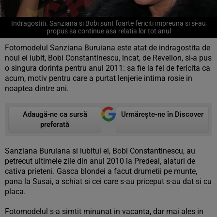
Indragostiti. Sanziana si Bobi sunt foarte fericiti impreuna si si-au
propus sa continue asa relatia lor tot anul
Fotomodelul Sanziana Buruiana este atat de indragostita de
noul ei iubit, Bobi Constantinescu, incat, de Revelion, si-a pus
o singura dorinta pentru anul 2011: sa fie la fel de fericita ca
acum, motiv pentru care a purtat lenjerie intima rosie in
noaptea dintre ani.
Adaugă-ne ca sursă
Urmărește-ne în Discover
preferată
Sanziana Buruiana si iubitul ei, Bobi Constantinescu, au
petrecut ultimele zile din anul 2010 la Predeal, alaturi de
cativa prieteni. Gasca blondei a facut drumetii pe munte,
pana la Susai, a schiat si cei care s-au priceput s-au dat si cu
placa.
Fotomodelul s-a simtit minunat in vacanta, dar mai ales in