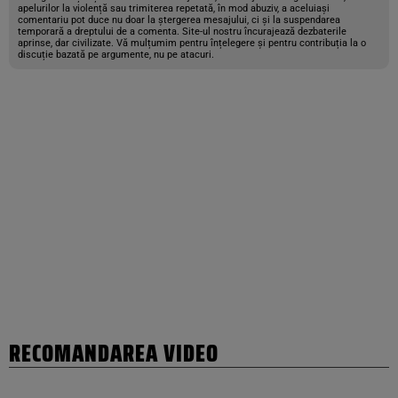
apelurilor la violență sau trimiterea repetată, în mod abuziv, a aceluiași
comentariu pot duce nu doar la ștergerea mesajului, ci și la suspendarea
temporară a dreptului de a comenta. Site-ul nostru încurajează dezbaterile
aprinse, dar civilizate. Vă mulțumim pentru înțelegere și pentru contribuția la o
discuție bazată pe argumente, nu pe atacuri.
RECOMANDAREA VIDEO