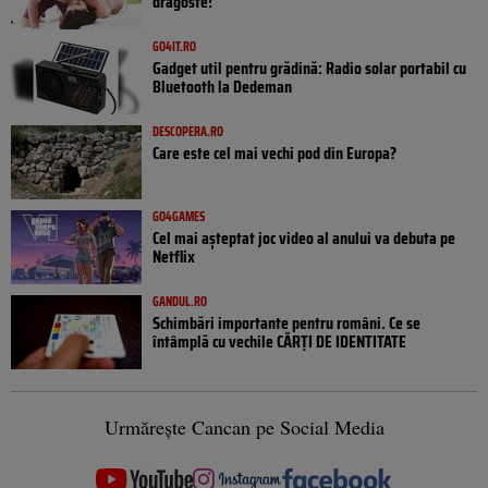
dragoste!
GO4IT.RO
Gadget util pentru grădină: Radio solar portabil cu
Bluetooth la Dedeman
DESCOPERA.RO
Care este cel mai vechi pod din Europa?
GO4GAMES
Cel mai așteptat joc video al anului va debuta pe
Netflix
GANDUL.RO
Schimbări importante pentru români. Ce se
întâmplă cu vechile CĂRȚI DE IDENTITATE
Urmărește Cancan pe Social Media