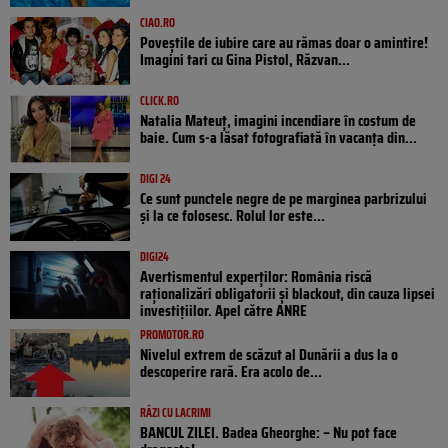
CIAO.RO
Poveştile de iubire care au rămas doar o amintire!
Imagini tari cu Gina Pistol, Răzvan...
CLICK.RO
Natalia Mateuț, imagini incendiare în costum de
baie. Cum s-a lăsat fotografiată în vacanța din...
DIGI 24
Ce sunt punctele negre de pe marginea parbrizului
și la ce folosesc. Rolul lor este...
DIGI24
Avertismentul experților: România riscă
raționalizări obligatorii și blackout, din cauza lipsei
investițiilor. Apel către ANRE
PROMOTOR.RO
Nivelul extrem de scăzut al Dunării a dus la o
descoperire rară. Era acolo de...
RÂZI CU LACRIMI
BANCUL ZILEI. Badea Gheorghe: – Nu pot face