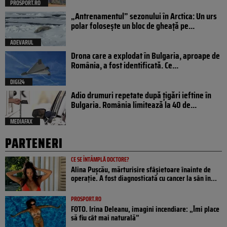
PROSPORT.RO
„Antrenamentul” sezonului în Arctica: Un urs
polar folosește un bloc de gheață pe...
ADEVARUL
Drona care a explodat în Bulgaria, aproape de
România, a fost identificată. Ce...
DIGI24
Adio drumuri repetate după țigări ieftine în
Bulgaria. România limitează la 40 de...
MEDIAFAX
PARTENERI
CE SE ÎNTÂMPLĂ DOCTORE?
Alina Pușcău, mărturisire sfâșietoare înainte de
operație. A fost diagnosticată cu cancer la sân în...
PROSPORT.RO
FOTO. Irina Deleanu, imagini incendiare: „Îmi place
să fiu cât mai naturală”