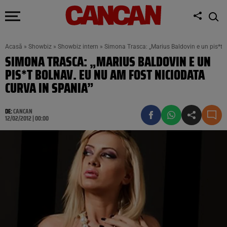
Acasă
»
Showbiz
»
Showbiz intern
»
Simona Trasca: „Marius Baldovin e un pis*t b
SIMONA TRASCA: „MARIUS BALDOVIN E UN
PIS*T BOLNAV. EU NU AM FOST NICIODATA
CURVA IN SPANIA”
DE:
CANCAN
12/02/2012 | 00:00