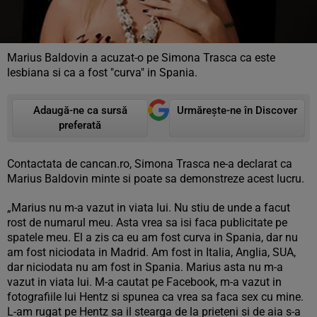
Marius Baldovin a acuzat-o pe Simona Trasca ca este
lesbiana si ca a fost "curva" in Spania.
Adaugă-ne ca sursă
Urmărește-ne în Discover
preferată
Contactata de cancan.ro, Simona Trasca ne-a declarat ca
Marius Baldovin minte si poate sa demonstreze acest lucru.
„Marius nu m-a vazut in viata lui. Nu stiu de unde a facut
rost de numarul meu. Asta vrea sa isi faca publicitate pe
spatele meu. El a zis ca eu am fost curva in Spania, dar nu
am fost niciodata in Madrid. Am fost in Italia, Anglia, SUA,
dar niciodata nu am fost in Spania. Marius asta nu m-a
vazut in viata lui. M-a cautat pe Facebook, m-a vazut in
fotografiile lui Hentz si spunea ca vrea sa faca sex cu mine.
L-am rugat pe Hentz sa il stearga de la prieteni si de aia s-a