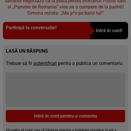
Italianul negociaza ca la piata pentru blondina! Fostul iubit
al „Pamelei de Romania” vrea sa o cumpere de la parinti!
Simona rezista: „Ma p*s pe banii lui!”
Participă la conversație!
Intră în cont!
LASĂ UN RĂSPUNS
Trebuie să fii
autentificat
pentru a publica un comentariu.
Intră în cont pentru a comenta
Vă rugăm să țineți cont că folosirea injuriilor, a limbajului instigator la ură, a