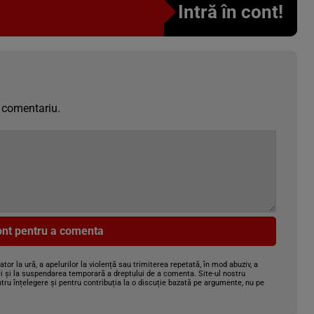
Intră în cont!
 comentariu.
cont pentru a comenta
gator la ură, a apelurilor la violență sau trimiterea repetată, în mod abuziv, a
i și la suspendarea temporară a dreptului de a comenta. Site-ul nostru
tru înțelegere și pentru contribuția la o discuție bazată pe argumente, nu pe