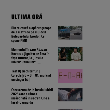
ULTIMA ORĂ
Din ce cauză a apărut groapa
de 3 metri de pe mijlocul
Bulevardului Eroilor. Ce
spune PMB
Momentul în care Răzvan
Kovacs a jignit-o pe Ema în
fața tuturor, la „Insula
Iubirii: Reuniuni”.
...
Test IQ cu chibrituri |
Corectați 6 – 0 = 81, mutând
un singur băț
Concurenta de la Insula Iubirii
2025 care a rămas
însărcinată în secret. Cine a
lăsat-o gravidă