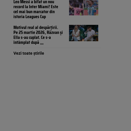
Leo Messi a bifat un nou
record la Inter Miami! Este
cel mai bun marcator din
istoria Leagues Cup
Motivul real al despărțirii.
Pe 25 martie 2026, Răzvan și
Ella s-au cuplat. Ce s-a
întâmplat după
...
Vezi toate știrile