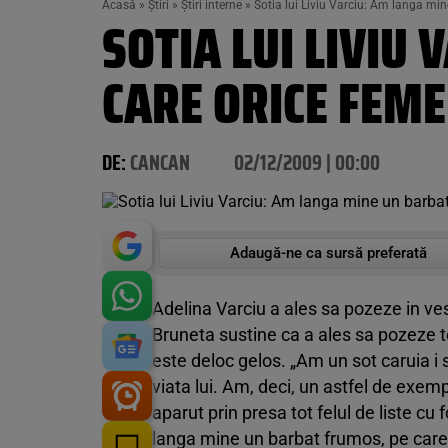
Acasă
»
Știri
»
Știri interne
»
Sotia lui Liviu Varciu: Am langa mine
SOTIA LUI LIVIU
CARE ORICE FEMEI
DE:
CANCAN
02/12/2009 | 00:00
Adaugă-ne ca sursă preferată
Adelina Varciu a ales sa pozeze in ves
Bruneta sustine ca a ales sa pozeze to
este deloc gelos. „Am un sot caruia i
viata lui. Am, deci, un astfel de exe
aparut prin presa tot felul de liste cu
langa mine un barbat frumos, pe care or