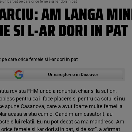
 un barbat pe care orice femeie si l-ar dori in pat
 VARCIU: AM LANGA MI
E SI L-AR DORI IN PAT
Urmărește-ne în Discover
tita revista FHM unde a renuntat chiar si la sutien.
pless pentru ca ii face placere si pentru ca sotul ei nu
 se spune Casanova, care a avut foarte multe femei la
mplar acasa si stiu cum e. Cand m-am casatorit, au
 fostele lui relatii. Eu nu pot decat sa ma mandresc. Am
ice femeie si l-ar dori si in pat, si de sot”, a afirmat