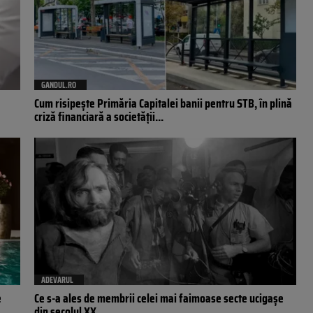
GANDUL.RO
Cum risipește Primăria Capitalei banii pentru STB, în plină
criză financiară a societății...
ADEVARUL
e
Ce s-a ales de membrii celei mai faimoase secte ucigașe
din secolul XX....