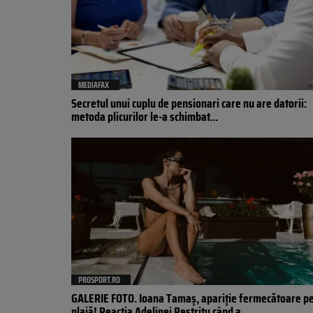
MEDIAFAX
Secretul unui cuplu de pensionari care nu are datorii:
metoda plicurilor le-a schimbat...
PROSPORT.RO
GALERIE FOTO. Ioana Tamaş, apariție fermecătoare p
plajă! Reacția Adelinei Pestrițu când a...