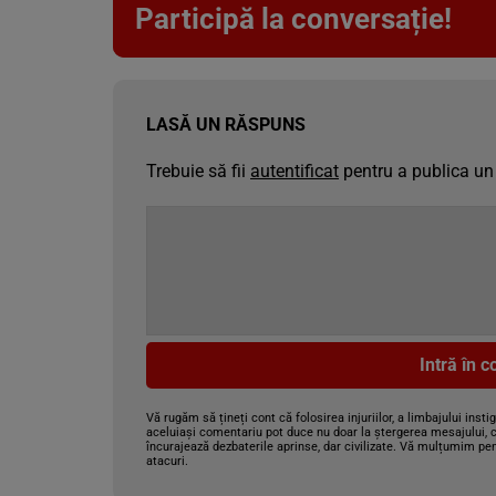
Participă la conversație!
LASĂ UN RĂSPUNS
Trebuie să fii
autentificat
pentru a publica un
Intră în 
Vă rugăm să țineți cont că folosirea injuriilor, a limbajului insti
aceluiași comentariu pot duce nu doar la ștergerea mesajului, c
încurajează dezbaterile aprinse, dar civilizate. Vă mulțumim pen
atacuri.