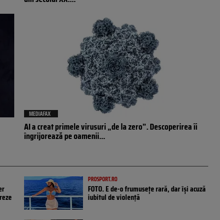
MEDIAFAX
AI a creat primele virusuri „de la zero”. Descoperirea îi
îngrijorează pe oamenii...
PROSPORT.RO
er
FOTO. E de-o frumusețe rară, dar își acuză
treze
iubitul de violență