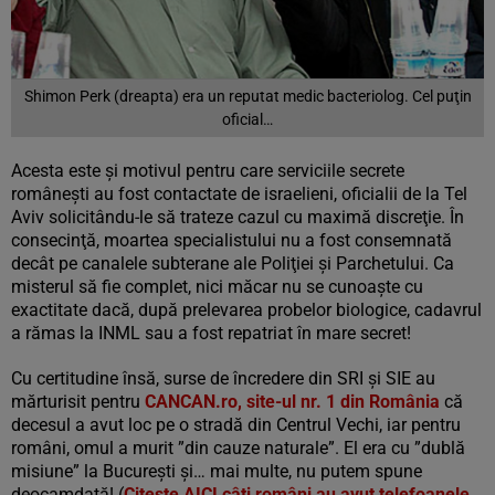
Shimon Perk (dreapta) era un reputat medic bacteriolog. Cel puţin
oficial…
Acesta este şi motivul pentru care serviciile secrete
româneşti au fost contactate de israelieni, oficialii de la Tel
Aviv solicitându-le să trateze cazul cu maximă discreţie. În
consecinţă, moartea specialistului nu a fost consemnată
decât pe canalele subterane ale Poliţiei şi Parchetului. Ca
misterul să fie complet, nici măcar nu se cunoaşte cu
exactitate dacă, după prelevarea probelor biologice, cadavrul
a rămas la INML sau a fost repatriat în mare secret!
Cu certitudine însă, surse de încredere din SRI şi SIE au
mărturisit pentru
CANCAN.ro, site-ul nr. 1 din România
că
decesul a avut loc pe o stradă din Centrul Vechi, iar pentru
români, omul a murit ”din cauze naturale”. El era cu ”dublă
misiune” la Bucureşti şi… mai multe, nu putem spune
deocamdată! (
Citeşte AICI câţi români au avut telefoanele