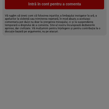
Intră în cont pentru a comenta
Vă rugăm să țineți cont că folosirea injuriilor, a limbajului instigator la ură, a
apelurilor la violență sau trimiterea repetată, în mod abuziv, a aceluiași
comentariu pot duce nu doar la ștergerea mesajului, ci și la suspendarea
temporară a dreptului de a comenta. Site-ul nostru încurajează dezbaterile
aprinse, dar civilizate. Vă mulțumim pentru înțelegere și pentru contribuția la o
discuție bazată pe argumente, nu pe atacuri.