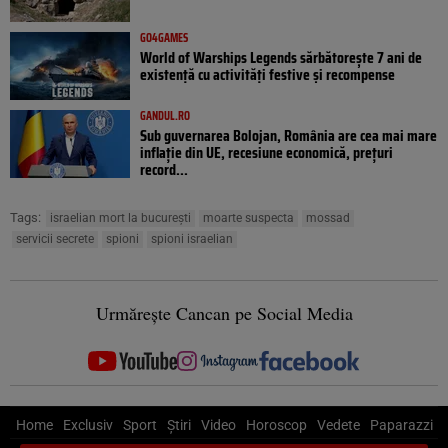
GO4GAMES
World of Warships Legends sărbătorește 7 ani de
existență cu activități festive și recompense
GANDUL.RO
Sub guvernarea Bolojan, România are cea mai mare
inflație din UE, recesiune economică, prețuri
record...
Tags:
israelian mort la bucureşti
moarte suspecta
mossad
servicii secrete
spioni
spioni israelian
Urmărește Cancan pe Social Media
Home
Exclusiv
Sport
Știri
Video
Horoscop
Vedete
Paparazzi