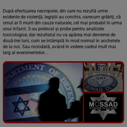
După efectuarea necropsiei, din care nu rezultă urme
evidente de violenţă, legiştii au conchis, oarecum grăbiţi, că
omul ar fi murit din cauze naturale, cel mai probabil în urma
unui infarct. S-au prelevat şi probe pentru analizele
toxicologice, dar rezultatul nu va apărea mai devreme de
două-trei luni, cum se întâmplă în mod normal în anchetele
de la noi. Sau niciodată, având în vedere cadrul mult mai
larg al evenimentelor….
Vezi galeria foto