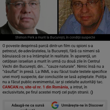
Shimon Perk a murit la Bucureşti, în condiţii suspecte
O poveste desprinsă parcă dintr-un film cu spioni s-a
petrecut, de-adevăratelea, la Bucureşti, fără ca nimeni să
bănuiască ce s-a întâmplat în realitate. În aparenţă, un
cetăţean israelian a murit în urmă cu două zile în Centrul
Vechi din Bucureşti, din... ”cauze naturale”. Nimic însă nu a
”răsuflat” în presă. La INML s-au făcut toate testele specifice
unei morţi suspecte, dar concluziile se lasă aşteptate. Poliţia
nu a făcut public evenimentul, iar şi celelalte autorităţi tac.
CANCAN.ro, site-ul nr. 1 din România,
a intrat, în
exclusivitate, pe firul acestei morţi cel puţin stranii. (
)
Adaugă-ne ca sursă
Urmărește-ne în Discover