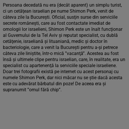
4 poze
Persoana decedată nu era (decât aparent) un simplu turist,
ci un cetăţean israelian pe nume Shimon Perk, venit de
câteva zile la Bucureşti. Oficial, susţin surse din serviciile
secrete româneşti, care au fost contactate imediat de
omologii lor israelieni, Shimon Perk este un înalt funcţionar
al Guvernului de la Tel Aviv şi reputat specialist, cu dublă
cetăţenie, israeliană şi lituaniană, medic şi doctor în
bacteriologie, care a venit la Bucureşti pentru a-şi petrece
câteva zile liniştite, într-o mică ”vacanţă”. Acestea au fost
însă şi ultimele clipe pentru israelian, care, în realitate, era un
specialist cu apartenenţă la serviciile speciale israeliene.
Doar trei fotografii există pe internet cu acest personaj cu
numele Shimon Perk, dar nici măcar nu se ştie dacă acesta
este cu adevărat bărbatul din poze! De aceea era şi
supranumit ”omul fără chip”.