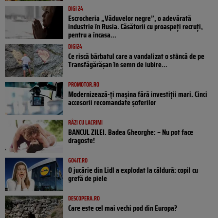
DIGI 24
Escrocheria „Văduvelor negre”, o adevărată
industrie în Rusia. Căsătorii cu proaspeți recruți,
pentru a încasa...
DIGI24
Ce riscă bărbatul care a vandalizat o stâncă de pe
Transfăgărășan în semn de iubire...
PROMOTOR.RO
Modernizează-ți mașina fără investiții mari. Cinci
accesorii recomandate șoferilor
RÂZI CU LACRIMI
BANCUL ZILEI. Badea Gheorghe: – Nu pot face
dragoste!
GO4IT.RO
O jucărie din Lidl a explodat la căldură: copil cu
grefă de piele
DESCOPERA.RO
Care este cel mai vechi pod din Europa?