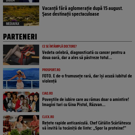
DIGI24
Vacanță fără aglomerație după 15 august.
Șase destinații spectaculoase
MEDIAFAX
PARTENERI
CE SE ÎNTÂMPLĂ DOCTORE?
Vedeta celebră, diagnosticată cu cancer pentru a
doua oară, dar a ales să păstreze totul...
PROSPORT.RO
FOTO. E de-o frumusețe rară, dar își acuză iubitul de
violență
CIAO.RO
Poveştile de iubire care au rămas doar o amintire!
Imagini tari cu Gina Pistol, Răzvan...
CLICK.RO
Rețete rapide anticaniculă. Chef Cătălin Scărlătescu
vă invită la tocăniță de linte: „Spor la proteine!”