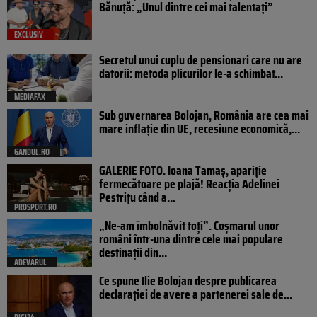
Bănuță: „Unul dintre cei mai talentați”
EXCLUSIV
Secretul unui cuplu de pensionari care nu are
datorii: metoda plicurilor le-a schimbat...
MEDIAFAX
Sub guvernarea Bolojan, România are cea mai
mare inflație din UE, recesiune economică,...
GANDUL.RO
GALERIE FOTO. Ioana Tamaş, apariție
fermecătoare pe plajă! Reacția Adelinei
Pestrițu când a...
PROSPORT.RO
„Ne-am îmbolnăvit toți”. Coșmarul unor
români într-una dintre cele mai populare
destinații din...
ADEVARUL
Ce spune Ilie Bolojan despre publicarea
declarației de avere a partenerei sale de...