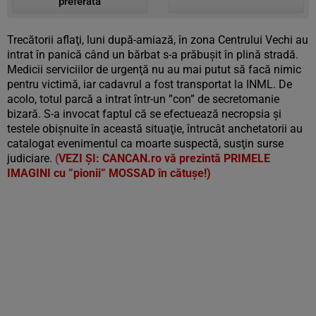
preferată
Trecătorii aflaţi, luni după-amiază, în zona Centrului Vechi au
intrat în panică când un bărbat s-a prăbuşit în plină stradă.
Medicii serviciilor de urgenţă nu au mai putut să facă nimic
pentru victimă, iar cadavrul a fost transportat la INML. De
acolo, totul parcă a intrat într-un ”con” de secretomanie
bizară. S-a invocat faptul că se efectuează necropsia şi
testele obişnuite în această situaţie, întrucât anchetatorii au
catalogat evenimentul ca moarte suspectă, susţin surse
judiciare.
(
VEZI ŞI: CANCAN.ro vă prezintă PRIMELE
IMAGINI cu ”pionii” MOSSAD în cătuşe!)