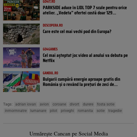
GO4IT.RO
PARKSIDE aduce în LIDL TOP 7 scule pentru orice
atelier. „Vedeta” ofertei costă doar 129...
DESCOPERA.RO
Care este cel mai vechi pod din Europa?
GO4GAMES
Cel mai așteptat joc video al anului va debuta pe
Netflix
GANDUL.RO
Bulgarii cumpără energie aproape gratis din
România și o revând la prețuri de zeci de...
Tags:
adrian iovan
avion
coroane
divort
durere
fosta sotie
inmormnatre
lumanare
pilot
priveghi
romanita
sotie
tragedie
Urmărește Cancan pe Social Media