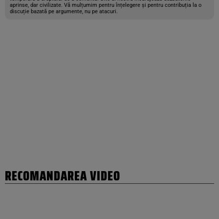
aprinse, dar civilizate. Vă mulțumim pentru înțelegere și pentru contribuția la o
discuție bazată pe argumente, nu pe atacuri.
RECOMANDAREA VIDEO