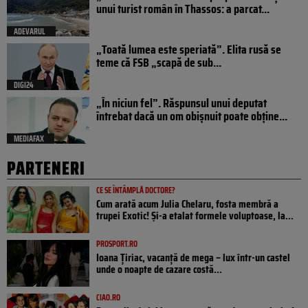
unui turist român în Thassos: a parcat...
ADEVARUL
„Toată lumea este speriată”. Elita rusă se
teme că FSB „scapă de sub...
DIGI24
„În niciun fel”. Răspunsul unui deputat
întrebat dacă un om obișnuit poate obține...
MEDIAFAX
PARTENERI
CE SE ÎNTÂMPLĂ DOCTORE?
Cum arată acum Julia Chelaru, fosta membră a
trupei Exotic! Și-a etalat formele voluptoase, la...
PROSPORT.RO
Ioana Țiriac, vacanță de mega – lux într-un castel
unde o noapte de cazare costă...
CIAO.RO