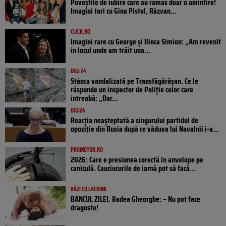
Poveştile de iubire care au rămas doar o amintire!
Imagini tari cu Gina Pistol, Răzvan...
CLICK.RO
Imagini rare cu George și Ilinca Simion: „Am revenit
în locul unde am trăit una...
DIGI 24
Stânca vandalizată pe Transfăgărășan. Ce le
răspunde un inspector de Poliție celor care
întreabă: „Dar...
DIGI24
Reacția neașteptată a singurului partidul de
opoziţie din Rusia după ce văduva lui Navalnîi i-a...
PROMOTOR.RO
2026: Care e presiunea corectă în anvelope pe
caniculă. Cauciucurile de iarnă pot să facă...
RÂZI CU LACRIMI
BANCUL ZILEI. Badea Gheorghe: – Nu pot face
dragoste!