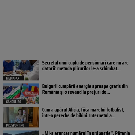
Secretul unui cuplu de pensionari care nu are
datorii: metoda plicurilor le-a schimbat...
MEDIAFAX
Bulgarii cumpără energie aproape gratis din
România și o revând la prețuri de...
GANDUL.RO
Cum a apărut Alicia, fiica marelui fotbalist,
într-o pereche de bikini. Internetul a...
PROSPORT.RO
„Mi-a aruncat numărul în prăpastie”. Pățania