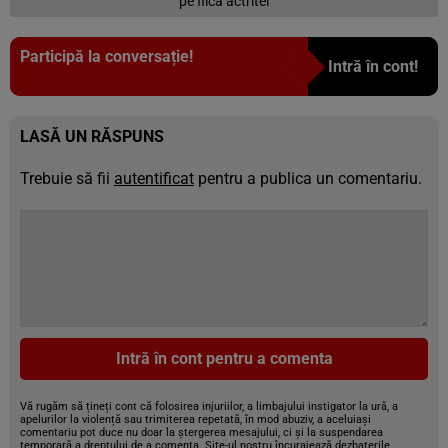
pe fiica actritei
Participă la conversație!
Intră în cont!
LASĂ UN RĂSPUNS
Trebuie să fii
autentificat
pentru a publica un comentariu.
Intră în cont pentru a comenta
Vă rugăm să țineți cont că folosirea injuriilor, a limbajului instigator la ură, a
apelurilor la violență sau trimiterea repetată, în mod abuziv, a aceluiași
comentariu pot duce nu doar la ștergerea mesajului, ci și la suspendarea
temporară a dreptului de a comenta. Site-ul nostru încurajează dezbaterile