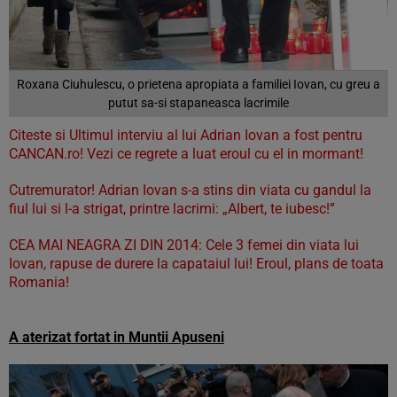
Roxana Ciuhulescu, o prietena apropiata a familiei Iovan, cu greu a
putut sa-si stapaneasca lacrimile
Citeste si Ultimul interviu al lui Adrian Iovan a fost pentru
CANCAN.ro! Vezi ce regrete a luat eroul cu el in mormant!
Cutremurator! Adrian Iovan s-a stins din viata cu gandul la
fiul lui si l-a strigat, printre lacrimi: „Albert, te iubesc!”
CEA MAI NEAGRA ZI DIN 2014: Cele 3 femei din viata lui
Iovan, rapuse de durere la capataiul lui! Eroul, plans de toata
Romania!
A aterizat fortat in Muntii Apuseni