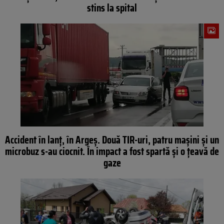
stins la spital
Accident în lanț, în Argeș. Două TIR-uri, patru mașini și un
microbuz s-au ciocnit. În impact a fost spartă și o țeavă de
gaze