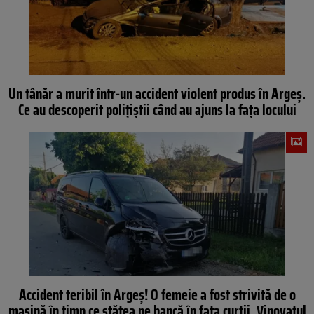
Un tânăr a murit într-un accident violent produs în Argeș.
Ce au descoperit polițiștii când au ajuns la fața locului
Accident teribil în Argeș! O femeie a fost strivită de o
mașină în timp ce stătea pe bancă în fața curții. Vinovatul