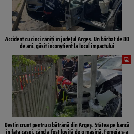
Accident cu cinci răniți în județul Argeș. Un bărbat de 80
de ani, găsit inconștient la locul impactului
Destin crunt pentru o bătrână din Argeș. Stătea pe bancă
în fața casei, când a fost lovită de o mașină. Femeia s-a