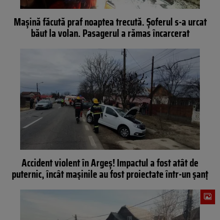
Mașină făcută praf noaptea trecută. Șoferul s-a urcat
băut la volan. Pasagerul a rămas încarcerat
Accident violent în Argeș! Impactul a fost atât de
puternic, încât mașinile au fost proiectate într-un șanț