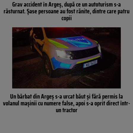
Grav accident în Argeș, după ce un autoturism s-a
răsturnat. Șase persoane au fost rănite, dintre care patru
copii
Un bărbat din Argeș s-a urcat băut și fără permis la
volanul mașinii cu numere false, apoi s-a oprit direct într-
un tractor