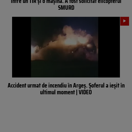
între un TIR și o mașină. A fost solicitat elicopterul
SMURD
Accident urmat de incendiu în Argeș. Șoferul a ieșit în
ultimul moment | VIDEO