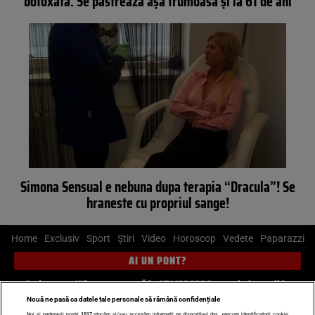
botoxată. Se păstrează aşa frumoasă şi la 61 de ani
Simona Sensual e nebuna dupa terapia “Dracula”! Se
hraneste cu propriul sange!
Home
Exclusiv
Sport
Știri
Video
Horoscop
Vedete
Paparazzi
AI UN PONT?
Scrie-ne pe Whatsapp
, sună la 0741226226 sau trimite mail la
pont@cancan.ro
Nouă ne pasă ca datele tale personale să rămână confidențiale
Noi și partenerii noștri
1017
stocăm și/sau accesăm informații pe dispozitivul dvs., precum identificatorii cookie