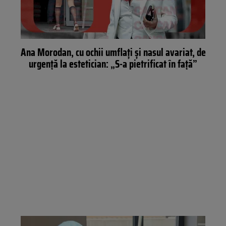
Ana Morodan, cu ochii umflați și nasul avariat, de
urgență la estetician: „S-a pietrificat în față”