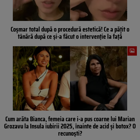
Coșmar total după o procedură estetică! Ce a pățit o
tânără după ce și-a făcut o intervenție la față
Cum arăta Bianca, femeia care i-a pus coarne lui Marian
Grozavu la Insula iubirii 2025, înainte de acid și botox? O
recunoști?