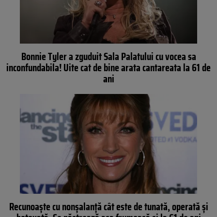
Bonnie Tyler a zguduit Sala Palatului cu vocea sa
inconfundabila! Uite cat de bine arata cantareata la 61 de
ani
Recunoaşte cu nonşalanţă cât este de tunată, operată şi