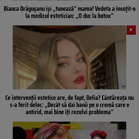
Bianca Drăgușanu își „tunează” mama! Vedeta a însoțit-o
la medicul estetician: „O duc la botox”
Ce intervenții estetice are, de fapt, Delia? Cântăreața nu
s-a ferit deloc: „Decât să dai banii pe o cremă care e
antirid, mai bine îți rezolvi problema”