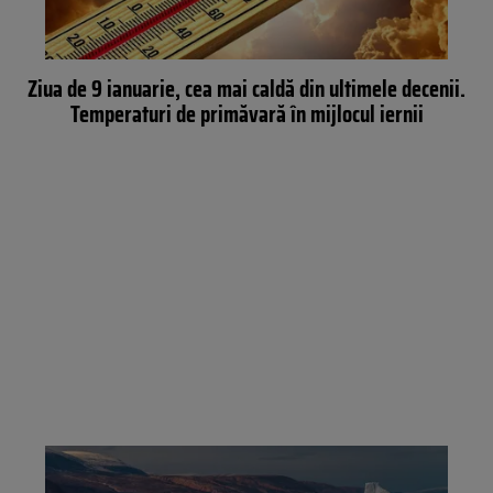
Ziua de 9 ianuarie, cea mai caldă din ultimele decenii.
Temperaturi de primăvară în mijlocul iernii