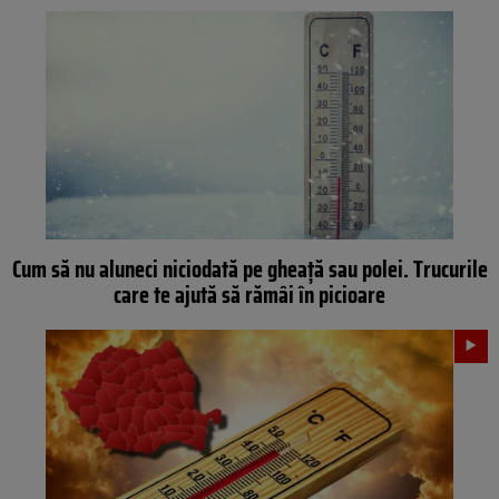
Cum să nu aluneci niciodată pe gheață sau polei. Trucurile
care te ajută să rămâi în picioare