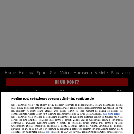
Home
Exclusiv
Sport
Știri
Video
Horoscop
Vedete
Paparazzi
AI UN PONT?
Scrie-ne pe Whatsapp
, sună la 0741226226 sau trimite mail la
pont@cancan.ro
Nouă ne pasă ca datele tale personale să rămână confidențiale
Noi și partenerii noștri
1019
stocăm și/sau accesăm informații pe dispozitivul dvs., precum identificatorii cookie
unici pentru prelucrarea datelor cu caracter personal. Puteți accepta sau gestiona preferințele dvs. făcând clic mai
Știri interne
Știri externe
Politică
jos, respectiv vă puteți opune utilizării unui interes legitim în orice moment pe pagina cu politica de
confidențialitate. Aceste alegeri vor fi raportate partenerilor noștri și nu vă vor afecta navigarea.
Mai multe detalii
Noi si partenerii nostri (retelele de socializare si agentiile de publicitate partenere, precum si furnizorii nostri de
servicii de date analitice) prelucram date pentru a permite website-ului sa functioneze, pentru a personaliza
Ultimele stiri
Diete
Insula Iubirii
Dictionar de vise
LIFE STYLE
continutul si anunturile publicitare afisate in functie de interesele si/sau profilul dvs., pentru a va oferi
functionalitati aferente retelelor de socializare si pentru a analiza traficul pe website. Beneficiati de drepturile
Horoscop
prevazute de art. 15-22 din GDPR in legatura cu prelucrarea datelor cu caracter personal. Aceste drepturi pot fi
exercitate prin modalitatea indicata
aici
. Prin click pe “ACCEPT TOATE”, acceptati folosirea tuturor Tehnologiilor de