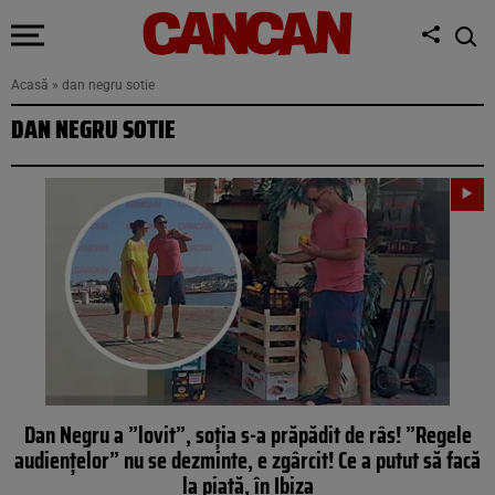
Acasă
»
dan negru sotie
DAN NEGRU SOTIE
Dan Negru a ”lovit”, soția s-a prăpădit de râs! ”Regele
audiențelor” nu se dezminte, e zgârcit! Ce a putut să facă
la piață, în Ibiza