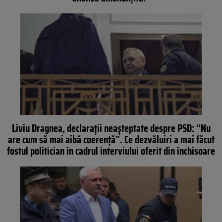
Liviu Dragnea, declarații neașteptate despre PSD: “Nu
are cum să mai aibă coerenţă”. Ce dezvăluiri a mai făcut
fostul politician în cadrul interviului oferit din închisoare