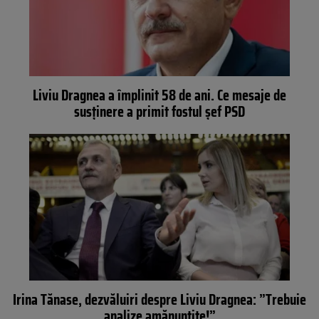
Liviu Dragnea a împlinit 58 de ani. Ce mesaje de
susținere a primit fostul șef PSD
Irina Tănase, dezvăluiri despre Liviu Dragnea: ”Trebuie
analize amănunțite!”