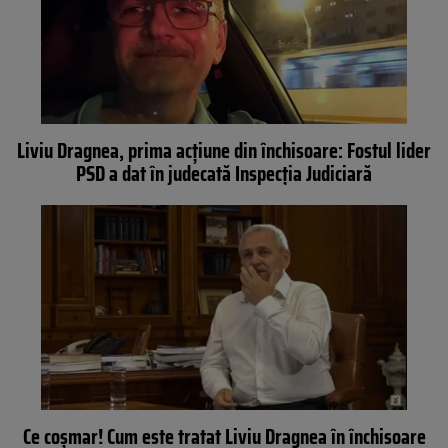
Liviu Dragnea, prima acţiune din închisoare: Fostul lider
PSD a dat în judecată Inspecţia Judiciară
Ce coșmar! Cum este tratat Liviu Dragnea în închisoare