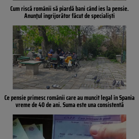
Cum riscă românii să piardă bani când ies la pensie.
Anunțul îngrijorător făcut de specialiști
Ce pensie primesc românii care au muncit legal în Spania
vreme de 40 de ani. Suma este una consistentă