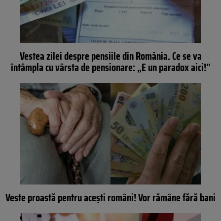
Vestea zilei despre pensiile din România. Ce se va
întâmpla cu vârsta de pensionare: „E un paradox aici!”
Veste proastă pentru acești români! Vor rămâne fără bani