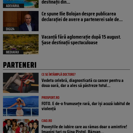
destinații din...
ADEVARUL
Ce spune Ilie Bolojan despre publicarea
declarației de avere a partenerei sale de...
DIGI24
Vacanță fără aglomerație după 15 august.
Șase destinații spectaculoase
MEDIAFAX
PARTENERI
CE SE ÎNTÂMPLĂ DOCTORE?
Vedeta celebră, diagnosticată cu cancer pentru a
doua oară, dar a ales să păstreze totul...
PROSPORT.RO
FOTO. E de-o frumusețe rară, dar își acuză iubitul de
violență
CIAO.RO
Poveştile de iubire care au rămas doar o amintire!
Imagini tari cu Gina Pistol, Răzvan...