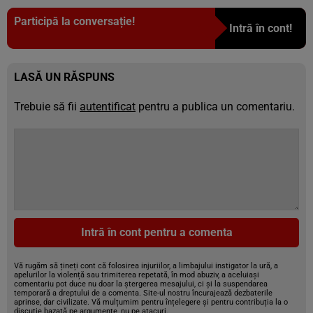
Participă la conversație!
Intră în cont!
LASĂ UN RĂSPUNS
Trebuie să fii
autentificat
pentru a publica un comentariu.
Intră în cont pentru a comenta
Vă rugăm să țineți cont că folosirea injuriilor, a limbajului instigator la ură, a
apelurilor la violență sau trimiterea repetată, în mod abuziv, a aceluiași
comentariu pot duce nu doar la ștergerea mesajului, ci și la suspendarea
temporară a dreptului de a comenta. Site-ul nostru încurajează dezbaterile
aprinse, dar civilizate. Vă mulțumim pentru înțelegere și pentru contribuția la o
discuție bazată pe argumente, nu pe atacuri.