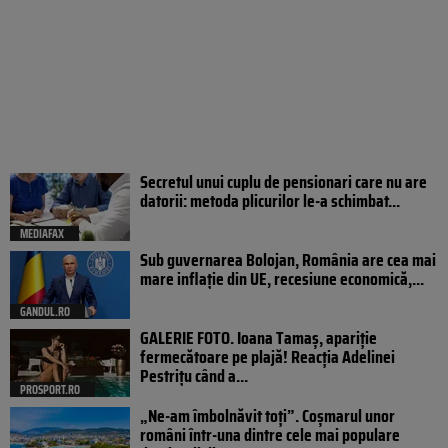
Secretul unui cuplu de pensionari care nu are
datorii: metoda plicurilor le-a schimbat...
MEDIAFAX
Sub guvernarea Bolojan, România are cea mai
mare inflație din UE, recesiune economică,...
GANDUL.RO
GALERIE FOTO. Ioana Tamaş, apariție
fermecătoare pe plajă! Reacția Adelinei
Pestrițu când a...
PROSPORT.RO
„Ne-am îmbolnăvit toți”. Coșmarul unor
români într-una dintre cele mai populare