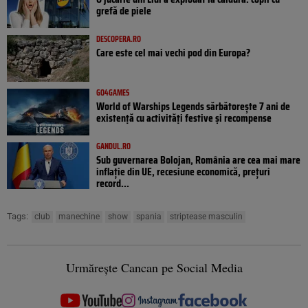
grefă de piele
DESCOPERA.RO
Care este cel mai vechi pod din Europa?
GO4GAMES
World of Warships Legends sărbătorește 7 ani de
existență cu activități festive și recompense
GANDUL.RO
Sub guvernarea Bolojan, România are cea mai mare
inflație din UE, recesiune economică, prețuri
record...
Tags:
club
manechine
show
spania
striptease masculin
Urmărește Cancan pe Social Media