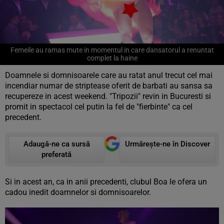
Femeile au ramas mute in momentul in care dansatorul a renuntat
complet la haine
Doamnele si domnisoarele care au ratat anul trecut cel mai
incendiar numar de striptease oferit de barbati au sansa sa
recupereze in acest weekend. "Tripozii" revin in Bucuresti si
promit in spectacol cel putin la fel de "fierbinte" ca cel
precedent.
Adaugă-ne ca sursă
Urmărește-ne în Discover
preferată
Si in acest an, ca in anii precedenti, clubul Boa le ofera un
cadou inedit doamnelor si domnisoarelor.