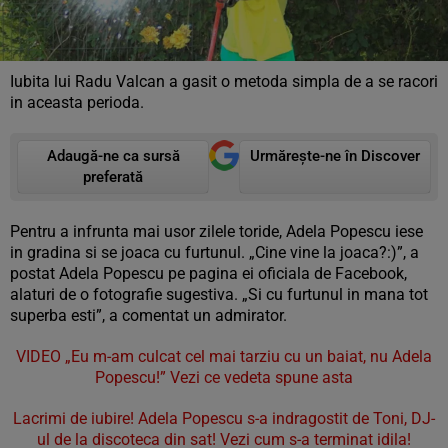
Iubita lui Radu Valcan a gasit o metoda simpla de a se racori
in aceasta perioda.
Adaugă-ne ca sursă
Urmărește-ne în Discover
preferată
Pentru a infrunta mai usor zilele toride, Adela Popescu iese
in gradina si se joaca cu furtunul. „Cine vine la joaca?:)”, a
postat Adela Popescu pe pagina ei oficiala de Facebook,
alaturi de o fotografie sugestiva. „Si cu furtunul in mana tot
superba esti”, a comentat un admirator.
VIDEO „Eu m-am culcat cel mai tarziu cu un baiat, nu Adela
Popescu!” Vezi ce vedeta spune asta
Lacrimi de iubire! Adela Popescu s-a indragostit de Toni, DJ-
ul de la discoteca din sat! Vezi cum s-a terminat idila!