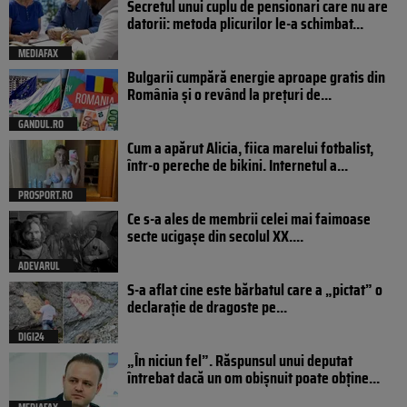
Secretul unui cuplu de pensionari care nu are
datorii: metoda plicurilor le-a schimbat...
MEDIAFAX
Bulgarii cumpără energie aproape gratis din
România și o revând la prețuri de...
GANDUL.RO
Cum a apărut Alicia, fiica marelui fotbalist,
într-o pereche de bikini. Internetul a...
PROSPORT.RO
Ce s-a ales de membrii celei mai faimoase
secte ucigașe din secolul XX....
ADEVARUL
S-a aflat cine este bărbatul care a „pictat” o
declarație de dragoste pe...
DIGI24
„În niciun fel”. Răspunsul unui deputat
întrebat dacă un om obișnuit poate obține...