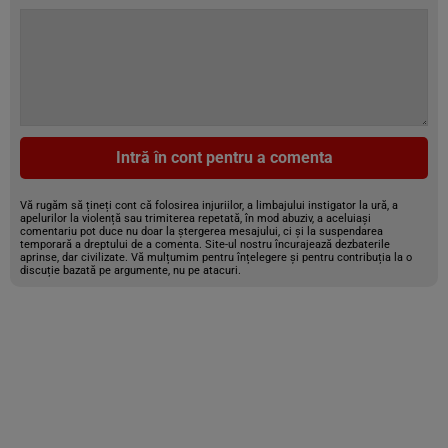
Intră în cont pentru a comenta
Vă rugăm să țineți cont că folosirea injuriilor, a limbajului instigator la ură, a
apelurilor la violență sau trimiterea repetată, în mod abuziv, a aceluiași
comentariu pot duce nu doar la ștergerea mesajului, ci și la suspendarea
temporară a dreptului de a comenta. Site-ul nostru încurajează dezbaterile
aprinse, dar civilizate. Vă mulțumim pentru înțelegere și pentru contribuția la o
discuție bazată pe argumente, nu pe atacuri.