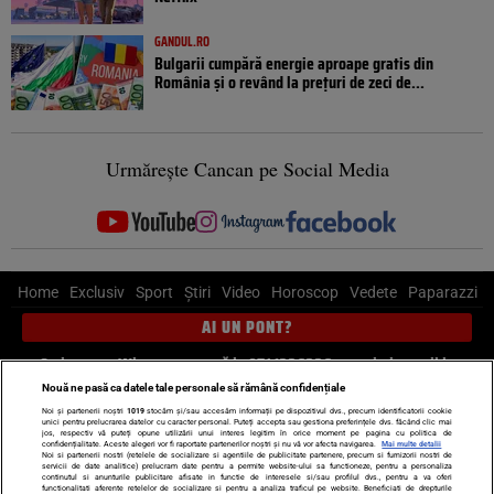
GANDUL.RO
Bulgarii cumpără energie aproape gratis din
România și o revând la prețuri de zeci de...
Urmărește Cancan pe Social Media
Home
Exclusiv
Sport
Știri
Video
Horoscop
Vedete
Paparazzi
AI UN PONT?
Scrie-ne pe Whatsapp
, sună la 0741226226 sau trimite mail la
pont@cancan.ro
Nouă ne pasă ca datele tale personale să rămână confidențiale
Noi și partenerii noștri
1019
stocăm și/sau accesăm informații pe dispozitivul dvs., precum identificatorii cookie
unici pentru prelucrarea datelor cu caracter personal. Puteți accepta sau gestiona preferințele dvs. făcând clic mai
Știri interne
Știri externe
Politică
jos, respectiv vă puteți opune utilizării unui interes legitim în orice moment pe pagina cu politica de
confidențialitate. Aceste alegeri vor fi raportate partenerilor noștri și nu vă vor afecta navigarea.
Mai multe detalii
Noi si partenerii nostri (retelele de socializare si agentiile de publicitate partenere, precum si furnizorii nostri de
servicii de date analitice) prelucram date pentru a permite website-ului sa functioneze, pentru a personaliza
Ultimele stiri
Diete
Insula Iubirii
Dictionar de vise
LIFE STYLE
continutul si anunturile publicitare afisate in functie de interesele si/sau profilul dvs., pentru a va oferi
functionalitati aferente retelelor de socializare si pentru a analiza traficul pe website. Beneficiati de drepturile