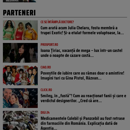
MEDIAFAX
PARTENERI
CE SE ÎNTÂMPLĂ DOCTORE?
Cum arată acum Julia Chelaru, fosta membră a
trupei Exotic! Și-a etalat formele voluptoase, la...
PROSPORT.RO
Ioana Țiriac, vacanță de mega – lux într-un castel
unde o noapte de cazare costă...
CIAO.RO
Poveştile de iubire care au rămas doar o amintire!
Imagini tari cu Gina Pistol, Răzvan...
CLICK.RO
Smiley, în „fustă”! Cum au reacționat fanii și care e
verdictul designerilor. „Cred că are...
DIGI 24
Medicamentele Colebil și Panzcebil au fost retrase
din farmaciile din România. Explicația dată de
Agenția...