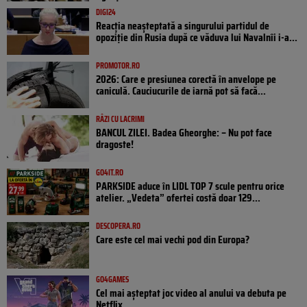
DIGI24
Reacția neașteptată a singurului partidul de
opoziţie din Rusia după ce văduva lui Navalnîi i-a...
PROMOTOR.RO
2026: Care e presiunea corectă în anvelope pe
caniculă. Cauciucurile de iarnă pot să facă...
RÂZI CU LACRIMI
BANCUL ZILEI. Badea Gheorghe: – Nu pot face
dragoste!
GO4IT.RO
PARKSIDE aduce în LIDL TOP 7 scule pentru orice
atelier. „Vedeta” ofertei costă doar 129...
DESCOPERA.RO
Care este cel mai vechi pod din Europa?
GO4GAMES
Cel mai așteptat joc video al anului va debuta pe
Netflix