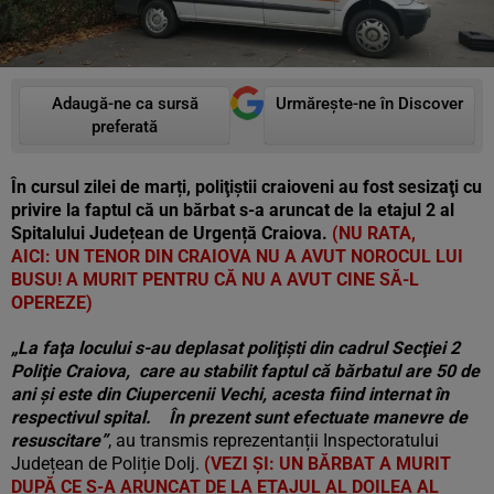
Adaugă-ne ca sursă
Urmărește-ne în Discover
preferată
În cursul zilei de marți, poliţiştii craioveni au fost sesizaţi cu
privire la faptul că un bărbat s-a aruncat de la etajul 2 al
Spitalului Județean de Urgență Craiova.
(NU RATA,
AICI: UN TENOR DIN CRAIOVA NU A AVUT NOROCUL LUI
BUSU! A MURIT PENTRU CĂ NU A AVUT CINE SĂ-L
OPEREZE)
„La faţa locului s-au deplasat poliţişti din cadrul Secţiei 2
Poliţie Craiova, care au stabilit faptul că bărbatul are 50 de
ani şi este din Ciupercenii Vechi, acesta fiind internat în
respectivul spital. În prezent sunt efectuate manevre de
resuscitare”
, au transmis reprezentanții Inspectoratului
Județean de Poliție Dolj.
(VEZI ȘI: UN BĂRBAT A MURIT
DUPĂ CE S-A ARUNCAT DE LA ETAJUL AL DOILEA AL