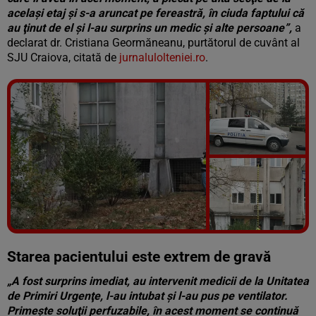
acelaşi etaj şi s-a aruncat pe fereastră, în ciuda faptului că
au ţinut de el şi l-au surprins un medic şi alte persoane”,
a
declarat dr. Cristiana Geormăneanu, purtătorul de cuvânt al
SJU Craiova, citată de
jurnalulolteniei.ro
.
Vezi galeria foto
3 poze
Starea pacientului este extrem de gravă
„A fost surprins imediat, au intervenit medicii de la Unitatea
de Primiri Urgenţe, l-au intubat şi l-au pus pe ventilator.
Primeşte soluţii perfuzabile, în acest moment se continuă