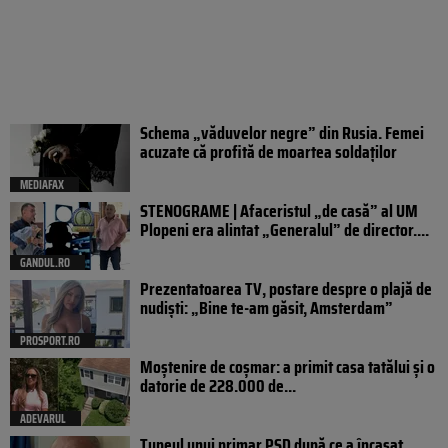
Schema „văduvelor negre” din Rusia. Femei
acuzate că profită de moartea soldaților
MEDIAFAX
STENOGRAME | Afaceristul „de casă” al UM
Plopeni era alintat „Generalul” de director....
GANDUL.RO
Prezentatoarea TV, postare despre o plajă de
nudiști: „Bine te-am găsit, Amsterdam”
PROSPORT.RO
Moștenire de coșmar: a primit casa tatălui și o
datorie de 228.000 de...
ADEVARUL
Tupeul unui primar PSD după ce a încasat