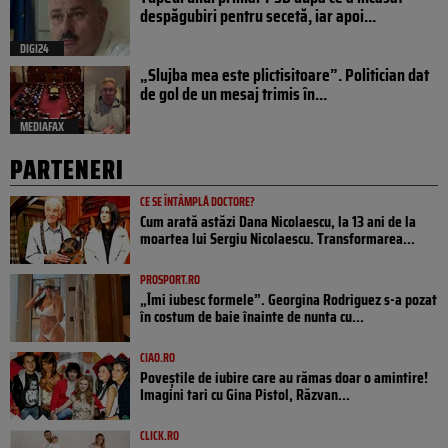
despăgubiri pentru secetă, iar apoi...
DIGI24
„Slujba mea este plictisitoare”. Politician dat
de gol de un mesaj trimis în...
MEDIAFAX
PARTENERI
CE SE ÎNTÂMPLĂ DOCTORE?
Cum arată astăzi Dana Nicolaescu, la 13 ani de la
moartea lui Sergiu Nicolaescu. Transformarea...
PROSPORT.RO
„Îmi iubesc formele”. Georgina Rodriguez s-a pozat
în costum de baie înainte de nunta cu...
CIAO.RO
Poveştile de iubire care au rămas doar o amintire!
Imagini tari cu Gina Pistol, Răzvan...
CLICK.RO