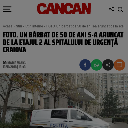
Acasă
»
Știri
»
Știri interne
»
FOTO. Un bărbat de 50 de ani s-a aruncat de la etajul
FOTO. UN BĂRBAT DE 50 DE ANI S-A ARUNCAT
DE LA ETAJUL 2 AL SPITALULUI DE URGENȚĂ
CRAIOVA
DE:
MARIA VLAICU
13/11/2018 | 14:43