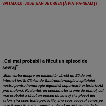
SPITALULUI JUDEŢEAN DE URGENŢĂ PIATRA-NEAMŢ)
„Cel mai probabil a făcut un episod de
sevraj”
„Este vorba despre un pacient în vârstă de 50 de ani,
internat ieri în Clinica de Gastroenterologie a spitalului
nostru pentru hemoragie digestivă superioară exteriorizată
prin melenă. Pacientul, un consumator cronic de etanol, cel
mai probabil a făcut un episod de sevraj şi a plecat din
salon, şi-a scos toate perfuziile, şi-a scos accesul venos pe
care îl avea în acel moment, a plecat pe altă secţie de la