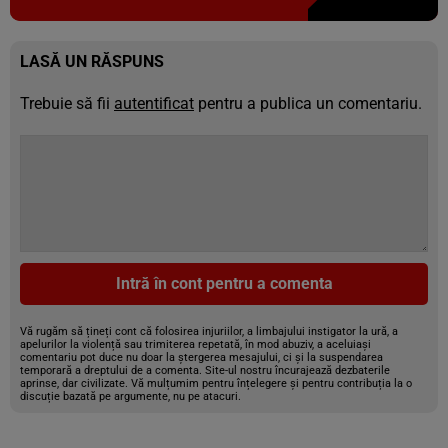
LASĂ UN RĂSPUNS
Trebuie să fii
autentificat
pentru a publica un comentariu.
Intră în cont pentru a comenta
Vă rugăm să țineți cont că folosirea injuriilor, a limbajului instigator la ură, a
apelurilor la violență sau trimiterea repetată, în mod abuziv, a aceluiași
comentariu pot duce nu doar la ștergerea mesajului, ci și la suspendarea
temporară a dreptului de a comenta. Site-ul nostru încurajează dezbaterile
aprinse, dar civilizate. Vă mulțumim pentru înțelegere și pentru contribuția la o
discuție bazată pe argumente, nu pe atacuri.