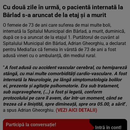
Cu două zile în urmă, o pacientă internată la
Bârlad s-a aruncat de la etaj și a murit
O femeie de 73 de ani care suferea de mai multe boli,
internată la Spitalul Municipal din Bârlad, a murit, duminică,
după ce s-a aruncat de la etajul 1. Purtătorul de cuvânt al
Spitalului Municipal din Bârlad, Adrian Gheorghiu, a declarat
pentru Mediafax că femeia în vârstă de 73 de ani a fost
adusă vineri cu o ambulanță, din mediul rural.
”
A fost adusă cu accident vascular cerebral, cu hemipareză
stângă, cu mai multe comorbidități cardio-vasculare. A fost
internată la Neurologie, pe lângă simptomatologia bolilor
ei, prezenta și agitație psihomotorie. Era sub tratament,
sub supraveghere, (…) a fost și legată, conform
protocolului pe care îl avem, dar într-un moment, când se
trezea că e liniștită, spre dimineață, spre ora 05.00, a sărit
”,
a spus Adrian Gheorghiu.
(VEZI AICI DETALII)
Participă la conversație!
Intră în cont!