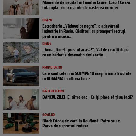
Momente de neuitat în familia Laurei Cosoi! Ce s-a
întâmplat chiar înainte de nașterea micuței...
DIGI 24
Escrocheria „Văduvelor negre”, o adevărată
industrie în Rusia. Căsătorii cu proaspeți recruți,
pentru a încasa...
DIGI24
„Anna, ţine-ţi prostul acasă!”. Val de reacții după
ce un bărbat a desenat o declarație...
PROMOTOR.RO
Care sunt cele mai SCUMPE 10 mașini înmatriculate
în ROMÂNIA în ultima lună?
RÂZI CU LACRIMI
BANCUL ZILEI. El către ea: – Ce îți place să ți se facă?
GO4IT.RO
Black Friday de vară la Kaufland: Patru scule
Parkside cu prețuri reduse