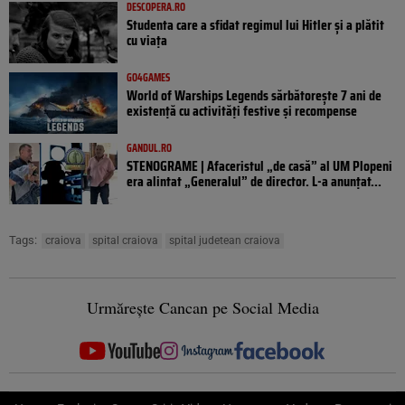
DESCOPERA.RO
Studenta care a sfidat regimul lui Hitler și a plătit
cu viața
GO4GAMES
World of Warships Legends sărbătorește 7 ani de
existență cu activități festive și recompense
GANDUL.RO
STENOGRAME | Afaceristul „de casă” al UM Plopeni
era alintat „Generalul” de director. L-a anunțat...
Tags:
craiova
spital craiova
spital judetean craiova
Urmărește Cancan pe Social Media