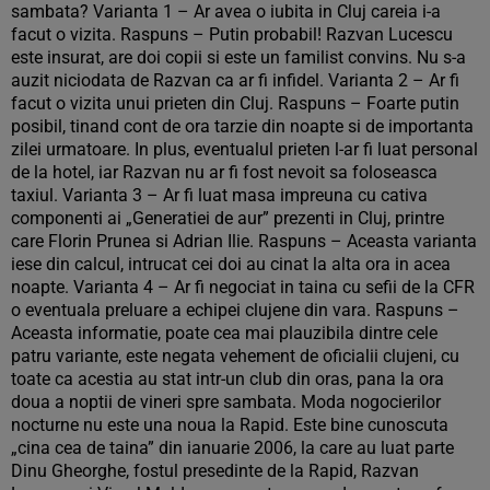
sambata? Varianta 1 – Ar avea o iubita in Cluj careia i-a
facut o vizita. Raspuns – Putin probabil! Razvan Lucescu
este insurat, are doi copii si este un familist convins. Nu s-a
auzit niciodata de Razvan ca ar fi infidel. Varianta 2 – Ar fi
facut o vizita unui prieten din Cluj. Raspuns – Foarte putin
posibil, tinand cont de ora tarzie din noapte si de importanta
zilei urmatoare. In plus, eventualul prieten l-ar fi luat personal
de la hotel, iar Razvan nu ar fi fost nevoit sa foloseasca
taxiul. Varianta 3 – Ar fi luat masa impreuna cu cativa
componenti ai „Generatiei de aur” prezenti in Cluj, printre
care Florin Prunea si Adrian Ilie. Raspuns – Aceasta varianta
iese din calcul, intrucat cei doi au cinat la alta ora in acea
noapte. Varianta 4 – Ar fi negociat in taina cu sefii de la CFR
o eventuala preluare a echipei clujene din vara. Raspuns –
Aceasta informatie, poate cea mai plauzibila dintre cele
patru variante, este negata vehement de oficialii clujeni, cu
toate ca acestia au stat intr-un club din oras, pana la ora
doua a noptii de vineri spre sambata. Moda nogocierilor
nocturne nu este una noua la Rapid. Este bine cunoscuta
„cina cea de taina” din ianuarie 2006, la care au luat parte
Dinu Gheorghe, fostul presedinte de la Rapid, Razvan