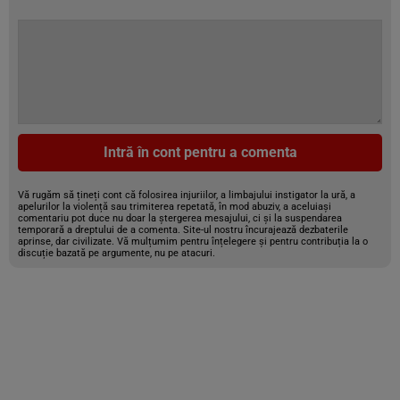
Intră în cont pentru a comenta
Vă rugăm să țineți cont că folosirea injuriilor, a limbajului instigator la ură, a
apelurilor la violență sau trimiterea repetată, în mod abuziv, a aceluiași
comentariu pot duce nu doar la ștergerea mesajului, ci și la suspendarea
temporară a dreptului de a comenta. Site-ul nostru încurajează dezbaterile
aprinse, dar civilizate. Vă mulțumim pentru înțelegere și pentru contribuția la o
discuție bazată pe argumente, nu pe atacuri.