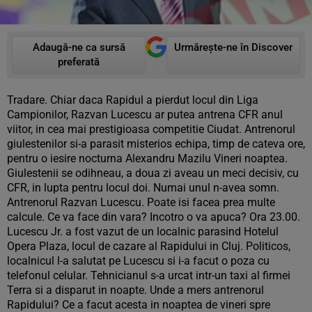
Adaugă-ne ca sursă
Urmărește-ne în Discover
preferată
Tradare. Chiar daca Rapidul a pierdut locul din Liga
Campionilor, Razvan Lucescu ar putea antrena CFR anul
viitor, in cea mai prestigioasa competitie Ciudat. Antrenorul
giulestenilor si-a parasit misterios echipa, timp de cateva ore,
pentru o iesire nocturna Alexandru Mazilu Vineri noaptea.
Giulestenii se odihneau, a doua zi aveau un meci decisiv, cu
CFR, in lupta pentru locul doi. Numai unul n-avea somn.
Antrenorul Razvan Lucescu. Poate isi facea prea multe
calcule. Ce va face din vara? Incotro o va apuca? Ora 23.00.
Lucescu Jr. a fost vazut de un localnic parasind Hotelul
Opera Plaza, locul de cazare al Rapidului in Cluj. Politicos,
localnicul l-a salutat pe Lucescu si i-a facut o poza cu
telefonul celular. Tehnicianul s-a urcat intr-un taxi al firmei
Terra si a disparut in noapte. Unde a mers antrenorul
Rapidului? Ce a facut acesta in noaptea de vineri spre