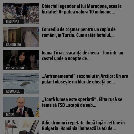
Obiectul legendar al lui Maradona, scos la
licitație! Ar putea valora 10 milioane...
MEDIAFAX
Concediu de coșmar pentru un cuplu de
români, în Turcia. Cum arăta hotelul...
GANDUL.RO
Ioana Țiriac, vacanță de mega – lux într-un
castel unde o noapte de...
PROSPORT.RO
„Antrenamentul” sezonului în Arctica: Un urs
polar folosește un bloc de gheață pe...
ADEVARUL
„Toată lumea este speriată”. Elita rusă se
teme că FSB „scapă de sub...
DIGI24
Adio drumuri repetate după țigări ieftine în
Bulgaria. România limitează la 40 de...