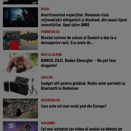
DIGI24
Avertismentul experților: România riscă
raționalizări obligatorii și blackout, din cauza lipsei
investițiilor. Apel către ANRE
PROMOTOR.RO
Nivelul extrem de scăzut al Dunării a dus la o
descoperire rară. Era acolo de...
RÂZI CU LACRIMI
BANCUL ZILEI. Badea Gheorghe: – Nu pot face
dragoste!
GO4IT.RO
Gadget util pentru grădină: Radio solar portabil cu
Bluetooth la Dedeman
DESCOPERA.RO
Care este cel mai vechi pod din Europa?
GO4GAMES
Cel mai așteptat joc video al anului va debuta pe