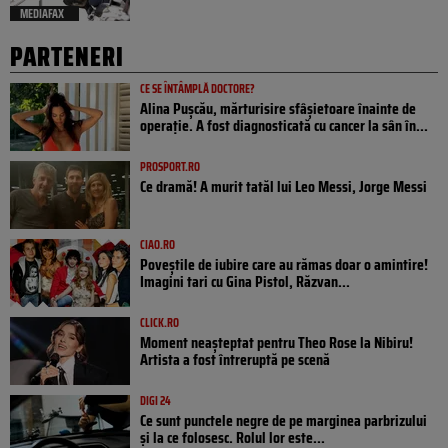
MEDIAFAX
PARTENERI
CE SE ÎNTÂMPLĂ DOCTORE?
Alina Pușcău, mărturisire sfâșietoare înainte de
operație. A fost diagnosticată cu cancer la sân în...
PROSPORT.RO
Ce dramă! A murit tatăl lui Leo Messi, Jorge Messi
CIAO.RO
Poveştile de iubire care au rămas doar o amintire!
Imagini tari cu Gina Pistol, Răzvan...
CLICK.RO
Moment neașteptat pentru Theo Rose la Nibiru!
Artista a fost întreruptă pe scenă
DIGI 24
Ce sunt punctele negre de pe marginea parbrizului
și la ce folosesc. Rolul lor este...