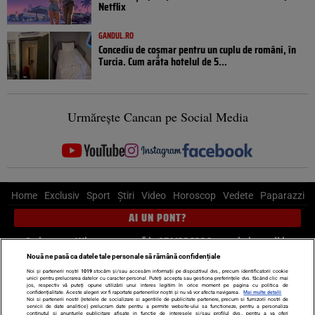
Netflix
GANDUL.RO
Concediu de coșmar pentru un cuplu de români, în
Turcia. Cum arăta hotelul de 5...
Urmărește Cancan pe Social Media
Home
Exclusiv
Sport
Știri
Video
Horoscop
Vedete
Paparazzi
AI UN PONT?
Scrie-ne pe Whatsapp
, sună la 0741226226 sau trimite mail la
pont@cancan.ro
Nouă ne pasă ca datele tale personale să rămână confidențiale
Noi și partenerii noștri
1019
stocăm și/sau accesăm informații pe dispozitivul dvs., precum identificatorii cookie
unici pentru prelucrarea datelor cu caracter personal. Puteți accepta sau gestiona preferințele dvs. făcând clic mai
Știri interne
Știri externe
Politică
jos, respectiv vă puteți opune utilizării unui interes legitim în orice moment pe pagina cu politica de
confidențialitate. Aceste alegeri vor fi raportate partenerilor noștri și nu vă vor afecta navigarea.
Mai multe detalii
Noi si partenerii nostri (retelele de socializare si agentiile de publicitate partenere, precum si furnizorii nostri de
servicii de date analitice) prelucram date pentru a permite website-ului sa functioneze, pentru a personaliza
Ultimele stiri
Diete
Insula Iubirii
Dictionar de vise
LIFE STYLE
continutul si anunturile publicitare afisate in functie de interesele si/sau profilul dvs., pentru a va oferi