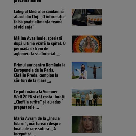
prezentatoarea
Colegiul Medicilor condamnă
atacul din Cluj. „O informație
falsă poate alimenta teama
și violența”
Mălina Avasiloaie, speriată
după ultima vizită la spital. O
perioadă extrem de
aglomerată s-a încheiat
...
Primul aur pentru România la
Europenele de la Paris.
Cătălin Preda, campion la
sărituri de la mare
...
Ce poți mânca la Summer
Well 2026 și cât costă. Jurații
„Chefi la cuțite” și-au adus
preparatele
...
Maria Avram de la „Insula
Iubirii”, mărturisiri despre
boala de care suferă. „A
început să
...