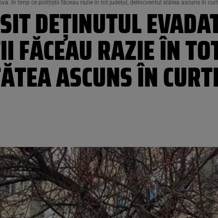
a. În timp ce polițiștii făceau razie în tot județul, delincventul stătea ascuns în curt
ĂSIT DEȚINUTUL EVADAT
II FĂCEAU RAZIE ÎN TO
ĂTEA ASCUNS ÎN CURT