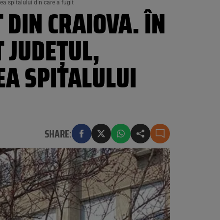
ea spitalului din care a fugit
 DIN CRAIOVA. ÎN
T JUDEȚUL,
EA SPITALULUI
SHARE: