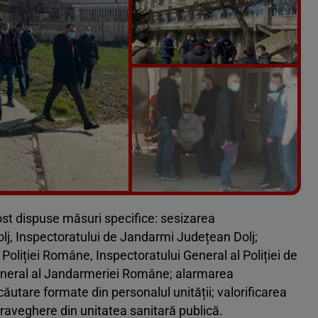
Vezi galeria foto
6 poze
fost dispuse măsuri specifice: sesizarea
olj, Inspectoratului de Jandarmi Județean Dolj;
Poliției Române, Inspectoratului General al Poliției de
eneral al Jandarmeriei Române; alarmarea
căutare formate din personalul unității; valorificarea
praveghere din unitatea sanitară publică.