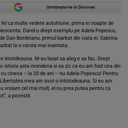
Urmărește-ne în Discover
a fel ca multe vedete autohtone, prima ei noapte de
dolescenta. Dand-o drept exemplu pe Adela Popescu,
de Dan Bordeianu, primul barbat din viata ei, Sabrina
rbat la o varsta mai inaintata.
are intotdeauna. M-au lasat sa aleg e sa fac. Drept
c istoria asta mondena si sa zic ca eu am fost cea din
u cu cineva – la 20 de ani – nu Adela Popescu! Pentru
 Libertatea mea am avut-o intotodeauna. Si eu am
eu vroiam cel mai mult, el nu prea putea pentru ca
t”, a povestit