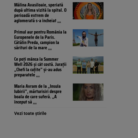
Mălina Avasiloaie, speriată
după ultima vizită la spital. O
perioadă extrem de
aglomerată s-a încheiat
...
Primul aur pentru România la
Europenele de la Paris.
Cătălin Preda, campion la
sărituri de la mare
...
Ce poți mânca la Summer
Well 2026 și cât costă. Jurații
„Chefi la cuțite” și-au adus
preparatele
...
Maria Avram de la „Insula
Iubirii”, mărturisiri despre
boala de care suferă. „A
început să
...
Vezi toate știrile