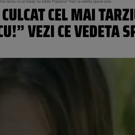
ai tarziu cu un baiat, nu Adela Popescu!” Vezi ce vedeta spune asta
CULCAT CEL MAI TARZI
U!” VEZI CE VEDETA S