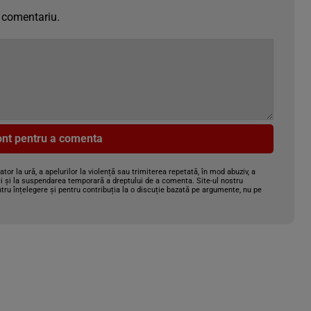
 comentariu.
cont pentru a comenta
gator la ură, a apelurilor la violență sau trimiterea repetată, în mod abuziv, a
i și la suspendarea temporară a dreptului de a comenta. Site-ul nostru
tru înțelegere și pentru contribuția la o discuție bazată pe argumente, nu pe