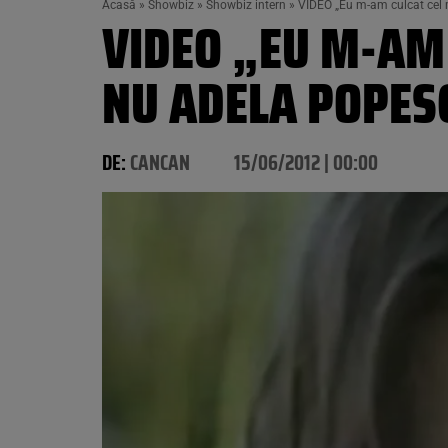
Acasă
»
Showbiz
»
Showbiz intern
»
VIDEO „Eu m-am culcat cel m
VIDEO „EU M-AM 
NU ADELA POPESC
DE:
CANCAN
15/06/2012 | 00:00