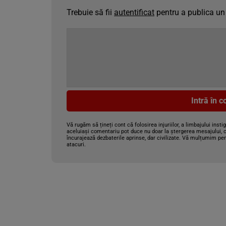
Trebuie să fii
autentificat
pentru a publica un
Intră în 
Vă rugăm să țineți cont că folosirea injuriilor, a limbajului insti
aceluiași comentariu pot duce nu doar la ștergerea mesajului, c
încurajează dezbaterile aprinse, dar civilizate. Vă mulțumim pen
atacuri.