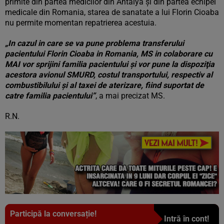
primite din partea medicilor din Antalya şi din partea echipei
medicale din Romania, starea de sanatate a lui Florin Cioaba
nu permite momentan repatrierea acestuia.
„In cazul in care se va pune problema transferului
pacientului Florin Cioaba in Romania, MS in colaborare cu
MAI vor sprijini familia pacientului şi vor pune la dispoziţia
acestora avionul SMURD, costul transportului, respectiv al
combustibilului şi al taxei de aterizare, fiind suportat de
catre familia pacientului”
, a mai precizat MS.
R.N.
Participă la conversație!
Intră în cont!