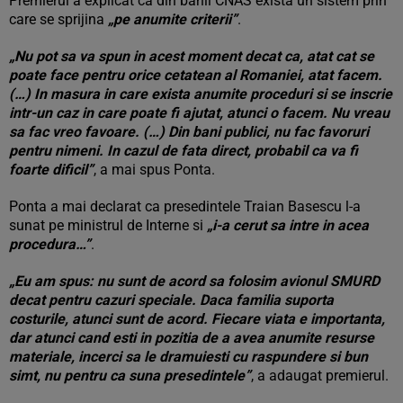
Premierul a explicat ca din banii CNAS exista un sistem prin
care se sprijina
„pe anumite criterii”
.
„Nu pot sa va spun in acest moment decat ca, atat cat se
poate face pentru orice cetatean al Romaniei, atat facem.
(…) In masura in care exista anumite proceduri si se inscrie
intr-un caz in care poate fi ajutat, atunci o facem. Nu vreau
sa fac vreo favoare. (…) Din bani publici, nu fac favoruri
pentru nimeni. In cazul de fata direct, probabil ca va fi
foarte dificil”
, a mai spus Ponta.
Ponta a mai declarat ca presedintele Traian Basescu l-a
sunat pe ministrul de Interne si
„i-a cerut sa intre in acea
procedura…”
.
„Eu am spus: nu sunt de acord sa folosim avionul SMURD
decat pentru cazuri speciale. Daca familia suporta
costurile, atunci sunt de acord. Fiecare viata e importanta,
dar atunci cand esti in pozitia de a avea anumite resurse
materiale, incerci sa le dramuiesti cu raspundere si bun
simt, nu pentru ca suna presedintele”
, a adaugat premierul.