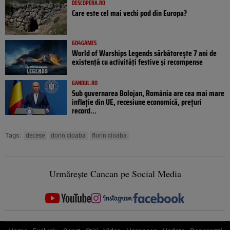
DESCOPERA.RO
Care este cel mai vechi pod din Europa?
GO4GAMES
World of Warships Legends sărbătorește 7 ani de
existență cu activități festive și recompense
GANDUL.RO
Sub guvernarea Bolojan, România are cea mai mare
inflație din UE, recesiune economică, prețuri
record...
Tags:
decese
dorin cioaba
florin cioaba
Urmărește Cancan pe Social Media