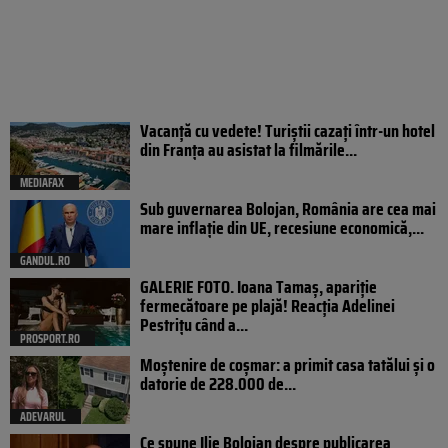
Vacanță cu vedete! Turiștii cazați într-un hotel
din Franța au asistat la filmările...
MEDIAFAX
Sub guvernarea Bolojan, România are cea mai
mare inflație din UE, recesiune economică,...
GANDUL.RO
GALERIE FOTO. Ioana Tamaş, apariție
fermecătoare pe plajă! Reacția Adelinei
Pestrițu când a...
PROSPORT.RO
Moștenire de coșmar: a primit casa tatălui și o
datorie de 228.000 de...
ADEVARUL
Ce spune Ilie Bolojan despre publicarea