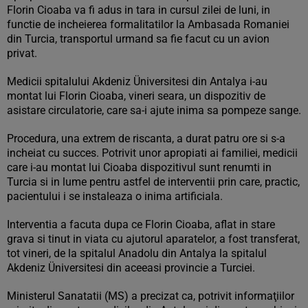
Florin Cioaba va fi adus in tara in cursul zilei de luni, in
functie de incheierea formalitatilor la Ambasada Romaniei
din Turcia, transportul urmand sa fie facut cu un avion
privat.
Medicii spitalului Akdeniz Üniversitesi din Antalya i-au
montat lui Florin Cioaba, vineri seara, un dispozitiv de
asistare circulatorie, care sa-i ajute inima sa pompeze sange.
Procedura, una extrem de riscanta, a durat patru ore si s-a
incheiat cu succes. Potrivit unor apropiati ai familiei, medicii
care i-au montat lui Cioaba dispozitivul sunt renumti in
Turcia si in lume pentru astfel de interventii prin care, practic,
pacientului i se instaleaza o inima artificiala.
Interventia a facuta dupa ce Florin Cioaba, aflat in stare
grava si tinut in viata cu ajutorul aparatelor, a fost transferat,
tot vineri, de la spitalul Anadolu din Antalya la spitalul
Akdeniz Üniversitesi din aceeasi provincie a Turciei.
Ministerul Sanatatii (MS) a precizat ca, potrivit informaţiilor