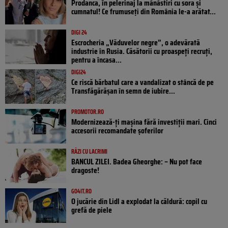
Prodanca, în pelerinaj la mănăstiri cu sora și
cumnatul! Ce frumuseți din România le-a arătat...
DIGI 24
Escrocheria „Văduvelor negre”, o adevărată
industrie în Rusia. Căsătorii cu proaspeți recruți,
pentru a încasa...
DIGI24
Ce riscă bărbatul care a vandalizat o stâncă de pe
Transfăgărășan în semn de iubire...
PROMOTOR.RO
Modernizează-ți mașina fără investiții mari. Cinci
accesorii recomandate șoferilor
RÂZI CU LACRIMI
BANCUL ZILEI. Badea Gheorghe: – Nu pot face
dragoste!
GO4IT.RO
O jucărie din Lidl a explodat la căldură: copil cu
grefă de piele