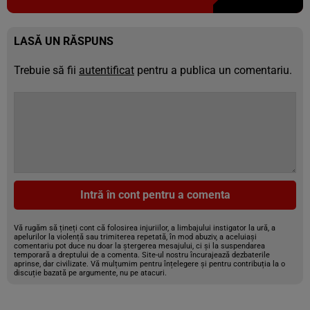
LASĂ UN RĂSPUNS
Trebuie să fii
autentificat
pentru a publica un comentariu.
Intră în cont pentru a comenta
Vă rugăm să țineți cont că folosirea injuriilor, a limbajului instigator la ură, a
apelurilor la violență sau trimiterea repetată, în mod abuziv, a aceluiași
comentariu pot duce nu doar la ștergerea mesajului, ci și la suspendarea
temporară a dreptului de a comenta. Site-ul nostru încurajează dezbaterile
aprinse, dar civilizate. Vă mulțumim pentru înțelegere și pentru contribuția la o
discuție bazată pe argumente, nu pe atacuri.