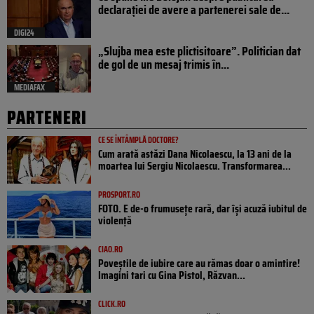
declarației de avere a partenerei sale de...
DIGI24
„Slujba mea este plictisitoare”. Politician dat
de gol de un mesaj trimis în...
MEDIAFAX
PARTENERI
CE SE ÎNTÂMPLĂ DOCTORE?
Cum arată astăzi Dana Nicolaescu, la 13 ani de la
moartea lui Sergiu Nicolaescu. Transformarea...
PROSPORT.RO
FOTO. E de-o frumusețe rară, dar își acuză iubitul de
violență
CIAO.RO
Poveştile de iubire care au rămas doar o amintire!
Imagini tari cu Gina Pistol, Răzvan...
CLICK.RO