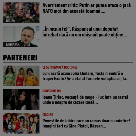
Avertisment critic: Putin ar putea ataca o țară
NATO încă din această toamnă....
DIGI24
„În niciun fel”. Răspunsul unui deputat
întrebat dacă un om obișnuit poate obține...
MEDIAFAX
PARTENERI
CE SE ÎNTÂMPLĂ DOCTORE?
Cum arată acum Julia Chelaru, fosta membră a
trupei Exotic! Și-a etalat formele voluptoase, la...
PROSPORT.RO
Ioana Țiriac, vacanță de mega – lux într-un castel
unde o noapte de cazare costă...
CIAO.RO
Poveştile de iubire care au rămas doar o amintire!
Imagini tari cu Gina Pistol, Răzvan...