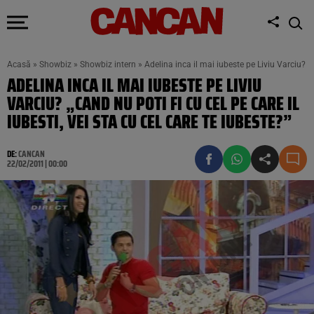
Acasă
»
Showbiz
»
Showbiz intern
»
Adelina inca il mai iubeste pe Liviu Varciu? „Ca
ADELINA INCA IL MAI IUBESTE PE LIVIU
VARCIU? „CAND NU POTI FI CU CEL PE CARE IL
IUBESTI, VEI STA CU CEL CARE TE IUBESTE?”
DE:
CANCAN
22/02/2011 | 00:00