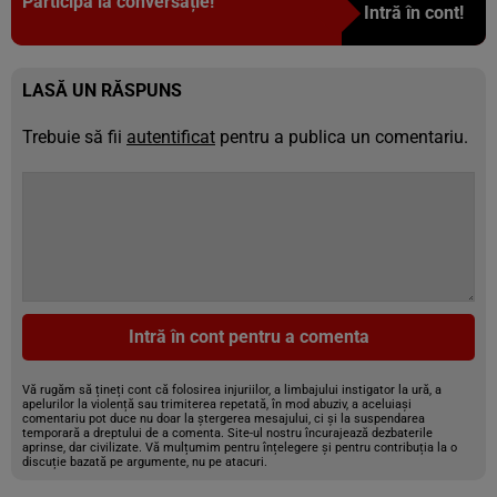
Participă la conversație!
Intră în cont!
LASĂ UN RĂSPUNS
Trebuie să fii
autentificat
pentru a publica un comentariu.
Intră în cont pentru a comenta
Vă rugăm să țineți cont că folosirea injuriilor, a limbajului instigator la ură, a
apelurilor la violență sau trimiterea repetată, în mod abuziv, a aceluiași
comentariu pot duce nu doar la ștergerea mesajului, ci și la suspendarea
temporară a dreptului de a comenta. Site-ul nostru încurajează dezbaterile
aprinse, dar civilizate. Vă mulțumim pentru înțelegere și pentru contribuția la o
discuție bazată pe argumente, nu pe atacuri.