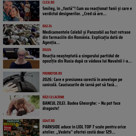
CLICK.RO
Smiley, în „fustă”! Cum au reacționat fanii și care e
verdictul designerilor. „Cred că are...
DIGI 24
Medicamentele Colebil și Panzcebil au fost retrase
din farmaciile din România. Explicația dată de
Agenția...
DIGI24
Reacția neașteptată a singurului partidul de
opoziţie din Rusia după ce văduva lui Navalnîi i-a...
PROMOTOR.RO
2026: Care e presiunea corectă în anvelope pe
caniculă. Cauciucurile de iarnă pot să facă...
RÂZI CU LACRIMI
BANCUL ZILEI. Badea Gheorghe: – Nu pot face
dragoste!
GO4IT.RO
PARKSIDE aduce în LIDL TOP 7 scule pentru orice
atelier. „Vedeta” ofertei costă doar 129...