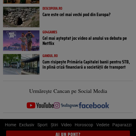
DESCOPERA.RO
Care este cel mai vechi pod din Europa?
GO4GAMES
Cel mai așteptat joc video al anului va debuta pe
Netflix
GANDUL.RO
Cum risipește Primăria Capitalei banii pentru STB,
în plină criză financiară a societății de transport
Urmărește Cancan pe Social Media
Home
Exclusiv
Sport
Știri
Video
Horoscop
Vedete
Paparazzi
AI UN PONT?