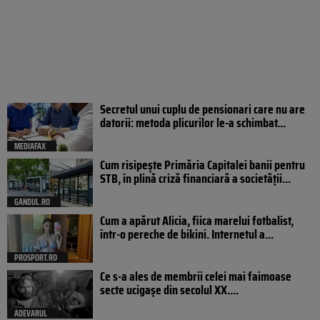
Secretul unui cuplu de pensionari care nu are
datorii: metoda plicurilor le-a schimbat...
MEDIAFAX
Cum risipește Primăria Capitalei banii pentru
STB, în plină criză financiară a societății...
GANDUL.RO
Cum a apărut Alicia, fiica marelui fotbalist,
într-o pereche de bikini. Internetul a...
PROSPORT.RO
Ce s-a ales de membrii celei mai faimoase
secte ucigașe din secolul XX....
ADEVARUL