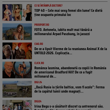
CE SE ÎNTÂMPLĂ DOCTORE?
TOP 40 – Cele mai sexy femei din lume! Ce dietă
ține ocupanta primului loc
PROSPORT.RO
FOTO. Antonela, iubita mult mai tânără a
milionarului Arpad Paszkany, în jacuzzi
CIAO.RO
De ce a lipsit Vierme de la reuniunea Animal X de la
UNTOLD 2026. Explicația...
CLICK.RO
Românca Iasmina, abandonată cu copiii în România
de americanul Bradford Hill! De ce a fugit
milionarul de...
DIGI 24
„Dacă Rusia ia țările baltice, vom fi acolo”: Ferma
de la capătul lumii unde magnați...
DIGI24
Irina Begu s-a căsătorit discret cu antrenorul său.