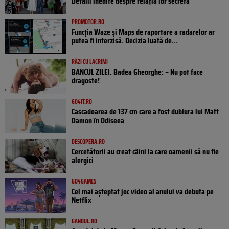
Detalii inedite despre relația lor secretă
PROMOTOR.RO
Funcția Waze și Maps de raportare a radarelor ar
putea fi interzisă. Decizia luată de...
RÂZI CU LACRIMI
BANCUL ZILEI. Badea Gheorghe: – Nu pot face
dragoste!
GO4IT.RO
Cascadoarea de 137 cm care a fost dublura lui Matt
Damon în Odiseea
DESCOPERA.RO
Cercetătorii au creat câini la care oamenii să nu fie
alergici
GO4GAMES
Cel mai așteptat joc video al anului va debuta pe
Netflix
GANDUL.RO