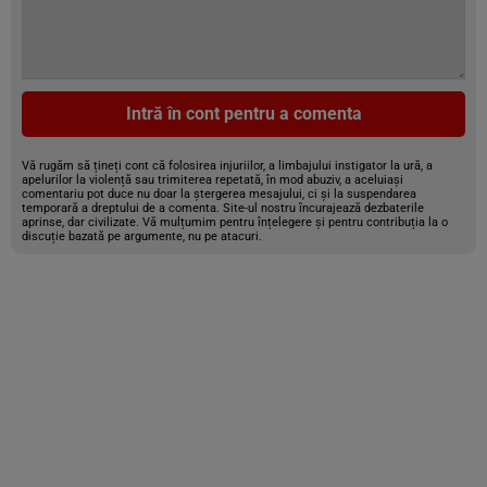
Intră în cont pentru a comenta
Vă rugăm să țineți cont că folosirea injuriilor, a limbajului instigator la ură, a
apelurilor la violență sau trimiterea repetată, în mod abuziv, a aceluiași
comentariu pot duce nu doar la ștergerea mesajului, ci și la suspendarea
temporară a dreptului de a comenta. Site-ul nostru încurajează dezbaterile
aprinse, dar civilizate. Vă mulțumim pentru înțelegere și pentru contribuția la o
discuție bazată pe argumente, nu pe atacuri.