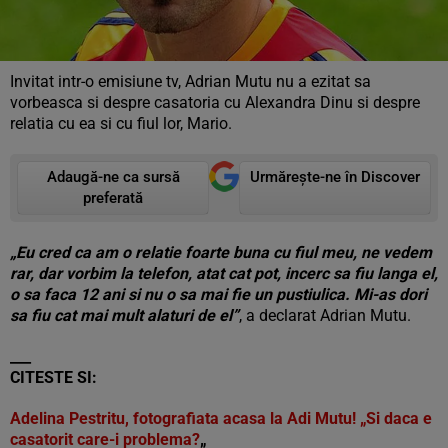
Invitat intr-o emisiune tv, Adrian Mutu nu a ezitat sa
vorbeasca si despre casatoria cu Alexandra Dinu si despre
relatia cu ea si cu fiul lor, Mario.
Adaugă-ne ca sursă
Urmărește-ne în Discover
preferată
„Eu cred ca am o relatie foarte buna cu fiul meu, ne vedem
rar, dar vorbim la telefon, atat cat pot, incerc sa fiu langa el,
o sa faca 12 ani si nu o sa mai fie un pustiulica. Mi-as dori
sa fiu cat mai mult alaturi de el”
, a declarat Adrian Mutu.
___
CITESTE SI:
Adelina Pestritu, fotografiata acasa la Adi Mutu! „Si daca e
casatorit care-i problema?
„