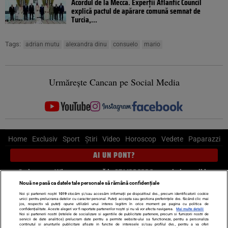
Acordul de la Mecca. Experții Atlantic Council
explică pactul de apărare comună semnat de
Turcia,...
Tags:
adrian mutu
alexandra dinu
consuelo
mario
Urmărește Cancan pe Social Media
Home
Exclusiv
Sport
Știri
Video
Horoscop
Vedete
Paparazzi
AI UN PONT?
Scrie-ne pe Whatsapp
, sună la 0741226226 sau trimite mail la
pont@cancan.ro
Nouă ne pasă ca datele tale personale să rămână confidențiale
Noi și partenerii noștri
1019
stocăm și/sau accesăm informații pe dispozitivul dvs., precum identificatorii cookie
unici pentru prelucrarea datelor cu caracter personal. Puteți accepta sau gestiona preferințele dvs. făcând clic mai
Știri interne
Știri externe
Politică
jos, respectiv vă puteți opune utilizării unui interes legitim în orice moment pe pagina cu politica de
confidențialitate. Aceste alegeri vor fi raportate partenerilor noștri și nu vă vor afecta navigarea.
Mai multe detalii
Noi si partenerii nostri (retelele de socializare si agentiile de publicitate partenere, precum si furnizorii nostri de
servicii de date analitice) prelucram date pentru a permite website-ului sa functioneze, pentru a personaliza
Ultimele stiri
Diete
Insula Iubirii
Dictionar de vise
LIFE STYLE
continutul si anunturile publicitare afisate in functie de interesele si/sau profilul dvs., pentru a va oferi