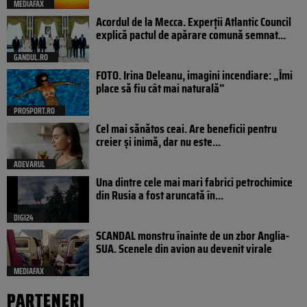
MEDIAFAX
Acordul de la Mecca. Experții Atlantic Council
explică pactul de apărare comună semnat...
GANDUL.RO
FOTO. Irina Deleanu, imagini incendiare: „Îmi
place să fiu cât mai naturală”
PROSPORT.RO
Cel mai sănătos ceai. Are beneficii pentru
creier și inimă, dar nu este...
ADEVARUL
Una dintre cele mai mari fabrici petrochimice
din Rusia a fost aruncată în...
DIGI24
SCANDAL monstru înainte de un zbor Anglia-
SUA. Scenele din avion au devenit virale
MEDIAFAX
PARTENERI