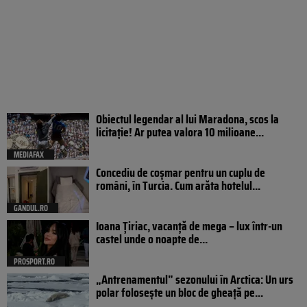
Obiectul legendar al lui Maradona, scos la
licitație! Ar putea valora 10 milioane...
MEDIAFAX
Concediu de coșmar pentru un cuplu de
români, în Turcia. Cum arăta hotelul...
GANDUL.RO
Ioana Țiriac, vacanță de mega – lux într-un
castel unde o noapte de...
PROSPORT.RO
„Antrenamentul” sezonului în Arctica: Un urs
polar folosește un bloc de gheață pe...