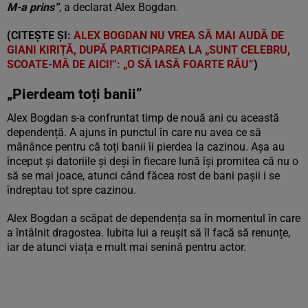
M-a prins”
, a declarat Alex Bogdan.
(CITEȘTE ȘI:
ALEX BOGDAN NU VREA SĂ MAI AUDĂ DE
GIANI KIRIȚĂ, DUPĂ PARTICIPAREA LA „SUNT CELEBRU,
SCOATE-MĂ DE AICI!”: „O SĂ IASĂ FOARTE RĂU”
)
„Pierdeam toți banii”
Alex Bogdan s-a confruntat timp de nouă ani cu această
dependență. A ajuns în punctul în care nu avea ce să
mănânce pentru că toți banii îi pierdea la cazinou. Așa au
început și datoriile și deși în fiecare lună își promitea că nu o
să se mai joace, atunci când făcea rost de bani pașii i se
îndreptau tot spre cazinou.
Alex Bogdan a scăpat de dependența sa în momentul în care
a întâlnit dragostea. Iubita lui a reușit să îl facă să renunțe,
iar de atunci viața e mult mai senină pentru actor.