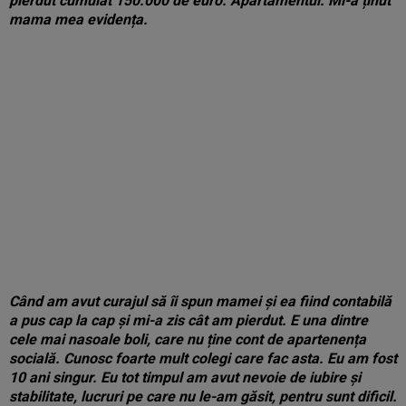
pierdut cumulat 150.000 de euro. Apartamentul. Mi-a ținut
mama mea evidența.
Când am avut curajul să îi spun mamei și ea fiind contabilă
a pus cap la cap și mi-a zis cât am pierdut. E una dintre
cele mai nasoale boli, care nu ține cont de apartenența
socială. Cunosc foarte mult colegi care fac asta. Eu am fost
10 ani singur. Eu tot timpul am avut nevoie de iubire și
stabilitate, lucruri pe care nu le-am găsit, pentru sunt dificil.