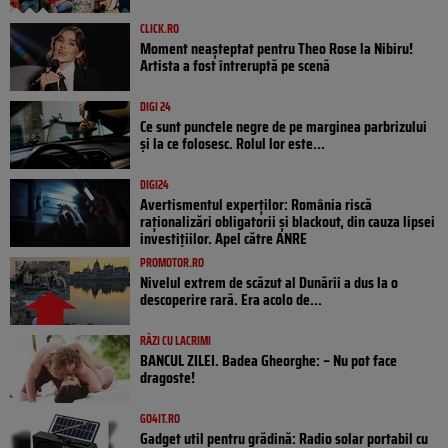
CLICK.RO
Moment neașteptat pentru Theo Rose la Nibiru!
Artista a fost întreruptă pe scenă
DIGI 24
Ce sunt punctele negre de pe marginea parbrizului
și la ce folosesc. Rolul lor este...
DIGI24
Avertismentul experților: România riscă
raționalizări obligatorii și blackout, din cauza lipsei
investițiilor. Apel către ANRE
PROMOTOR.RO
Nivelul extrem de scăzut al Dunării a dus la o
descoperire rară. Era acolo de...
RÂZI CU LACRIMI
BANCUL ZILEI. Badea Gheorghe: – Nu pot face
dragoste!
GO4IT.RO
Gadget util pentru grădină: Radio solar portabil cu