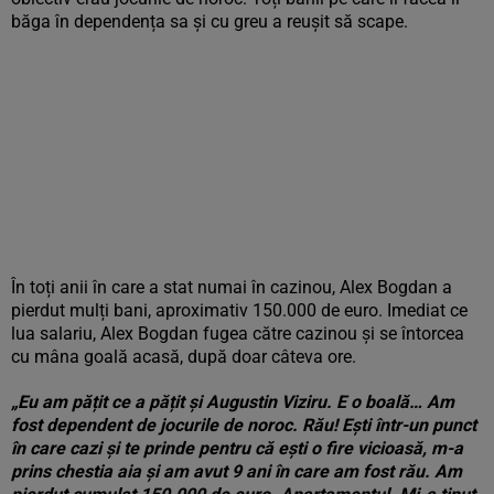
băga în dependența sa și cu greu a reușit să scape.
În toți anii în care a stat numai în cazinou, Alex Bogdan a
pierdut mulți bani, aproximativ 150.000 de euro. Imediat ce
lua salariu, Alex Bogdan fugea către cazinou și se întorcea
cu mâna goală acasă, după doar câteva ore.
„Eu am pățit ce a pățit și Augustin Viziru. E o boală… Am
fost dependent de jocurile de noroc. Rău! Ești într-un punct
în care cazi şi te prinde pentru că eşti o fire vicioasă, m-a
prins chestia aia şi am avut 9 ani în care am fost rău. Am