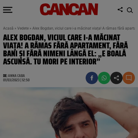
Acasă
»
Vedete
»
Alex Bogdan, viciul care i-a măcinat viața! A rămas fără apartam
ALEX BOGDAN, VICIUL CARE I-A MĂCINAT
VIAȚA! A RĂMAS FĂRĂ APARTAMENT, FĂRĂ
BANI ȘI FĂRĂ NIMENI LÂNGĂ EL: „E BOALĂ
ASCUNSĂ. TU MORI PE INTERIOR”
DE:
ANNA CABA
01/03/2023 | 12:50