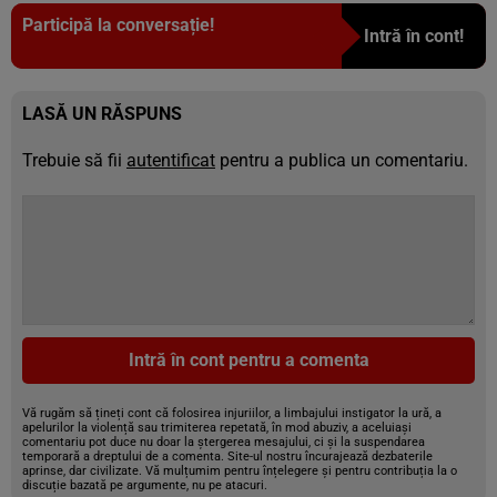
Participă la conversație!
Intră în cont!
LASĂ UN RĂSPUNS
Trebuie să fii
autentificat
pentru a publica un comentariu.
Intră în cont pentru a comenta
Vă rugăm să țineți cont că folosirea injuriilor, a limbajului instigator la ură, a
apelurilor la violență sau trimiterea repetată, în mod abuziv, a aceluiași
comentariu pot duce nu doar la ștergerea mesajului, ci și la suspendarea
temporară a dreptului de a comenta. Site-ul nostru încurajează dezbaterile
aprinse, dar civilizate. Vă mulțumim pentru înțelegere și pentru contribuția la o
discuție bazată pe argumente, nu pe atacuri.