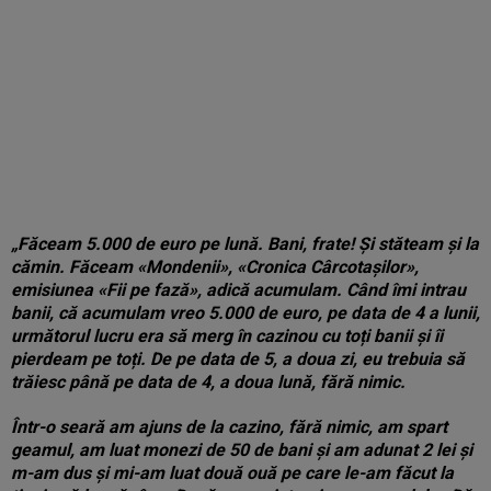
„Făceam 5.000 de euro pe lună. Bani, frate! Și stăteam și la
cămin. Făceam «Mondenii», «Cronica Cârcotaşilor»,
emisiunea «Fii pe fază», adică acumulam. Când îmi intrau
banii, că acumulam vreo 5.000 de euro, pe data de 4 a lunii,
următorul lucru era să merg în cazinou cu toți banii și îi
pierdeam pe toți. De pe data de 5, a doua zi, eu trebuia să
trăiesc până pe data de 4, a doua lună, fără nimic.
Într-o seară am ajuns de la cazino, fără nimic, am spart
geamul, am luat monezi de 50 de bani şi am adunat 2 lei şi
m-am dus şi mi-am luat două ouă pe care le-am făcut la