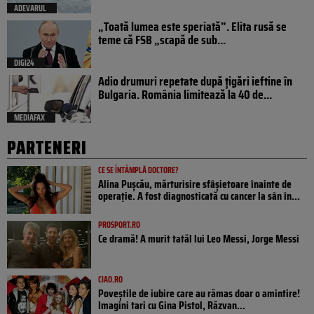
ADEVARUL
„Toată lumea este speriată”. Elita rusă se
teme că FSB „scapă de sub...
DIGI24
Adio drumuri repetate după țigări ieftine în
Bulgaria. România limitează la 40 de...
MEDIAFAX
PARTENERI
CE SE ÎNTÂMPLĂ DOCTORE?
Alina Pușcău, mărturisire sfâșietoare înainte de
operație. A fost diagnosticată cu cancer la sân în...
PROSPORT.RO
Ce dramă! A murit tatăl lui Leo Messi, Jorge Messi
CIAO.RO
Poveştile de iubire care au rămas doar o amintire!
Imagini tari cu Gina Pistol, Răzvan...