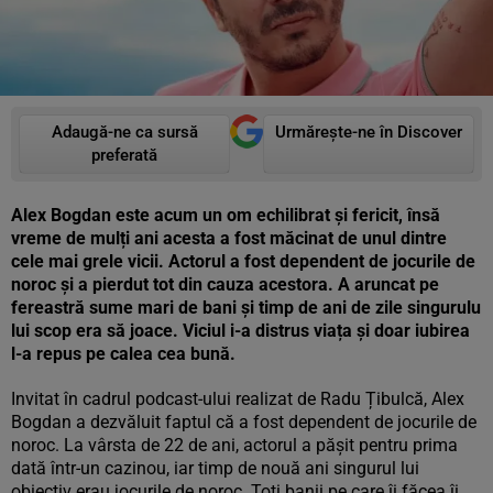
Adaugă-ne ca sursă
Urmărește-ne în Discover
preferată
Alex Bogdan este acum un om echilibrat și fericit, însă
vreme de mulți ani acesta a fost măcinat de unul dintre
cele mai grele vicii. Actorul a fost dependent de jocurile de
noroc și a pierdut tot din cauza acestora. A aruncat pe
fereastră sume mari de bani și timp de ani de zile singurulu
lui scop era să joace. Viciul i-a distrus viața și doar iubirea
l-a repus pe calea cea bună.
Invitat în cadrul podcast-ului realizat de Radu Țibulcă, Alex
Bogdan a dezvăluit faptul că a fost dependent de jocurile de
noroc. La vârsta de 22 de ani, actorul a pășit pentru prima
dată într-un cazinou, iar timp de nouă ani singurul lui
obiectiv erau jocurile de noroc. Toți banii pe care îi făcea îi