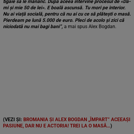
tigaie să le mănânc. După aceea intervine procesul de «Dă-
mi și mie 50 de lei». E boală ascunsă. Tu mori pe interior.
Nu ai viață socială, pentru că nu ai cu ce să plătești o masă.
Pierdeam pe lună 5.000 de euro. Pleci de acolo și zici că
niciodată nu mai bagi bani”,
a mai spus Alex Bogdan.
(VEZI ȘI:
BROMANIA ȘI ALEX BOGDAN „ÎMPART” ACEEAȘI
PASIUNE, DAR NU E ACTORIA! TREI LA O MASĂ…
)