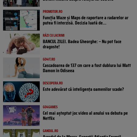
PROMOTOR.RO
Funcția Waze și Maps de raportare a radarelor ar
putea fi interzisă. Decizia luată de...
RÂZI CU LACRIMI
BANCUL ZILEI. Badea Gheorghe: – Nu pot face
dragoste!
GO4IT.RO
Cascadoarea de 137 cm care a fost dublura lui Matt
Damon în Odiseea
DESCOPERA.RO
Este adevărat că inteligența oamenilor scade?
GO4GAMES
Cel mai așteptat joc video al anului va debuta pe
Netflix
GANDUL.RO
Acordul de la Mecca. Experții Atlantic Council