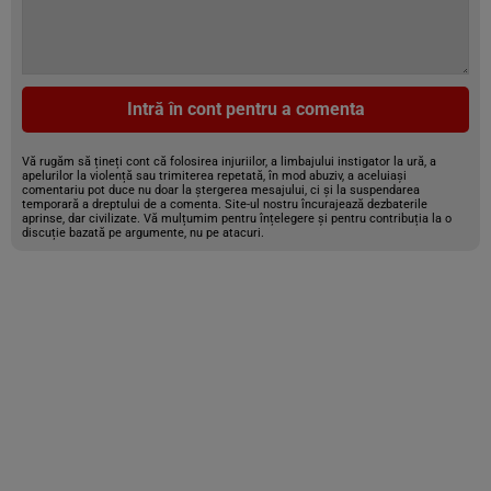
Intră în cont pentru a comenta
Vă rugăm să țineți cont că folosirea injuriilor, a limbajului instigator la ură, a
apelurilor la violență sau trimiterea repetată, în mod abuziv, a aceluiași
comentariu pot duce nu doar la ștergerea mesajului, ci și la suspendarea
temporară a dreptului de a comenta. Site-ul nostru încurajează dezbaterile
aprinse, dar civilizate. Vă mulțumim pentru înțelegere și pentru contribuția la o
discuție bazată pe argumente, nu pe atacuri.