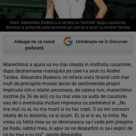
Rani. Alexandra Badescu a ramas cu "sechele" dupa casatoria,
divortul si actiunile judecatoresti pe care le-a avut cu Andrei Tardea
Adaugă-ne ca sursă
Urmărește-ne în Discover
preferată
Manechinul a ajuns sa nu mai creada in institutia casatoriei,
dupa destramarea mariajului pe care l-a avut cu Andrei
Tardea. Alexandra Badescu isi reface viata tinand cont mai
mult de principiile morale decat de sentimentele proprii.
Implicata intr-o relatie amoroasa, de cateva luni, manechinul
sustine (la 26 de ani) ca nu mai vrea sa auda de casatorie
sau de o eventuala mutare impreuna cu partenerul ei. „Nu
ma mut cu el, nu ma marit si nu fac copii. O sa imi consum
relatia de la distanta, ca si acum. El, la el si eu, la mine. Nu
vreau ca fetita mea sa se obisnuiasca sa-l vada prin preajma
pe Radu, iubitul meu, si apoi sa ne despartim si sa-i explic de
ce nu mai e cu noi”, spune Alexandra.