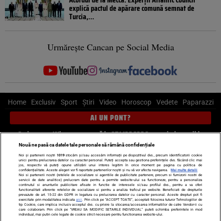
explică pactul de apărare comună semnat de
Turcia,...
Urmărește Cancan pe Social Media
Home
Exclusiv
Sport
Știri
Video
Horoscop
Vedete
Paparazzi
AI UN PONT?
Scrie-ne pe Whatsapp
, sună la 0741226226 sau trimite mail la
pont@cancan.ro
Nouă ne pasă ca datele tale personale să rămână confidențiale
Noi și partenerii noștri
1019
stocăm și/sau accesăm informații pe dispozitivul dvs., precum identificatorii cookie
unici pentru prelucrarea datelor cu caracter personal. Puteți accepta sau gestiona preferințele dvs. făcând clic mai
Știri interne
Știri externe
Politică
jos, respectiv vă puteți opune utilizării unui interes legitim în orice moment pe pagina cu politica de
confidențialitate. Aceste alegeri vor fi raportate partenerilor noștri și nu vă vor afecta navigarea.
Mai multe detalii
Noi si partenerii nostri (retelele de socializare si agentiile de publicitate partenere, precum si furnizorii nostri de
servicii de date analitice) prelucram date pentru a permite website-ului sa functioneze, pentru a personaliza
Ultimele stiri
Diete
Insula Iubirii
Dictionar de vise
LIFE STYLE
continutul si anunturile publicitare afisate in functie de interesele si/sau profilul dvs., pentru a va oferi
functionalitati aferente retelelor de socializare si pentru a analiza traficul pe website. Beneficiati de drepturile
Horoscop
prevazute de art. 15-22 din GDPR in legatura cu prelucrarea datelor cu caracter personal. Aceste drepturi pot fi
exercitate prin modalitatea indicata
aici
. Prin click pe “ACCEPT TOATE”, acceptati folosirea tuturor Tehnologiilor de
tip Cookie, care implica inclusiv acceptul dvs. cu privire la stocarea/accesarea informatiilor de catre Vendor-ii cu
Echipa editorială
Termeni si condiții
Politica de confidențialitate
care colaboram. Prin click pe “VREAU SA MODIFIC SETARILE INDIVIDUAL” puteti schimba preferintele in mod
individual, mai putin cele legate de cookie strict necesare pentru functionarea website-ului.