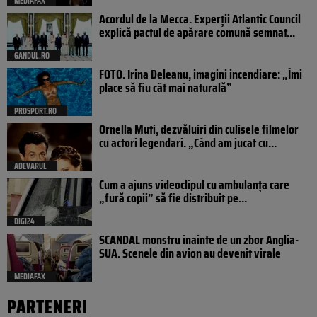
MEDIAFAX
Acordul de la Mecca. Experții Atlantic Council
explică pactul de apărare comună semnat...
GANDUL.RO
FOTO. Irina Deleanu, imagini incendiare: „Îmi
place să fiu cât mai naturală”
PROSPORT.RO
Ornella Muti, dezvăluiri din culisele filmelor
cu actori legendari. „Când am jucat cu...
ADEVARUL
Cum a ajuns videoclipul cu ambulanța care
„fură copii” să fie distribuit pe...
DIGI24
SCANDAL monstru înainte de un zbor Anglia-
SUA. Scenele din avion au devenit virale
MEDIAFAX
PARTENERI