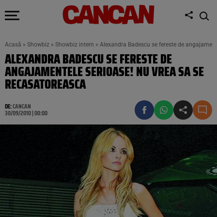
Acasă
»
Showbiz
»
Showbiz intern
»
Alexandra Badescu se fereste de angajamente
ALEXANDRA BADESCU SE FERESTE DE
ANGAJAMENTELE SERIOASE! NU VREA SA SE
RECASATOREASCA
DE:
CANCAN
30/09/2010 | 00:00