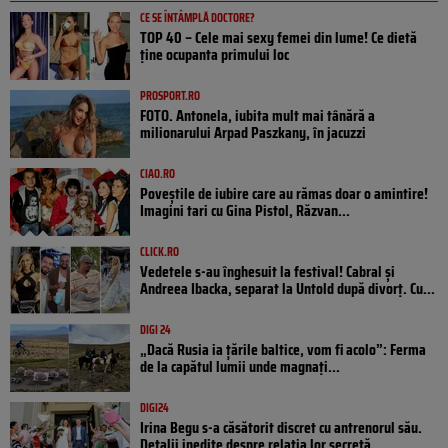
CE SE ÎNTÂMPLĂ DOCTORE?
TOP 40 – Cele mai sexy femei din lume! Ce dietă
ține ocupanta primului loc
PROSPORT.RO
FOTO. Antonela, iubita mult mai tânără a
milionarului Arpad Paszkany, în jacuzzi
CIAO.RO
Poveştile de iubire care au rămas doar o amintire!
Imagini tari cu Gina Pistol, Răzvan...
CLICK.RO
Vedetele s-au înghesuit la festival! Cabral și
Andreea Ibacka, separat la Untold după divorț. Cu...
DIGI 24
„Dacă Rusia ia țările baltice, vom fi acolo”: Ferma
de la capătul lumii unde magnați...
DIGI24
Irina Begu s-a căsătorit discret cu antrenorul său.
Detalii inedite despre relația lor secretă