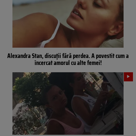
Alexandra Stan, discuţii fără perdea. A povestit cum a
încercat amorul cu alte femei!