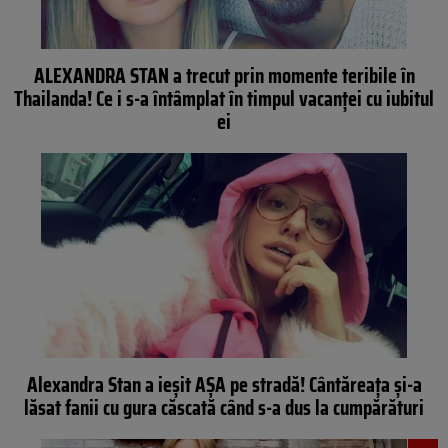
ALEXANDRA STAN a trecut prin momente teribile în
Thailanda! Ce i s-a întâmplat în timpul vacanţei cu iubitul
ei
Alexandra Stan a ieşit AŞA pe stradă! Cântăreaţa şi-a
lăsat fanii cu gura căscată când s-a dus la cumpărături