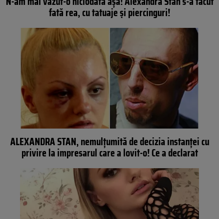
N-am mai văzut-o niciodată aşa! Alexandra Stan s-a făcut
fată rea, cu tatuaje şi piercinguri!
ALEXANDRA STAN, nemulţumită de decizia instanţei cu
privire la impresarul care a lovit-o! Ce a declarat