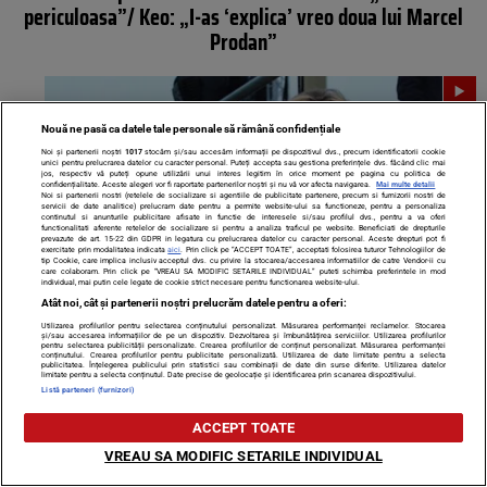
periculoasa”/ Keo: „I-as ‘explica’ vreo doua lui Marcel
Prodan”
Nouă ne pasă ca datele tale personale să rămână confidențiale
Noi și partenerii noștri
1017
stocăm și/sau accesăm informații pe dispozitivul dvs., precum identificatorii cookie
unici pentru prelucrarea datelor cu caracter personal. Puteți accepta sau gestiona preferințele dvs. făcând clic mai
jos, respectiv vă puteți opune utilizării unui interes legitim în orice moment pe pagina cu politica de
confidențialitate. Aceste alegeri vor fi raportate partenerilor noștri și nu vă vor afecta navigarea.
Mai multe detalii
Noi si partenerii nostri (retelele de socializare si agentiile de publicitate partenere, precum si furnizorii nostri de
servicii de date analitice) prelucram date pentru a permite website-ului sa functioneze, pentru a personaliza
continutul si anunturile publicitare afisate in functie de interesele si/sau profilul dvs., pentru a va oferi
functionalitati aferente retelelor de socializare si pentru a analiza traficul pe website. Beneficiati de drepturile
prevazute de art. 15-22 din GDPR in legatura cu prelucrarea datelor cu caracter personal. Aceste drepturi pot fi
exercitate prin modalitatea indicata
aici
. Prin click pe “ACCEPT TOATE”, acceptati folosirea tuturor Tehnologiilor de
tip Cookie, care implica inclusiv acceptul dvs. cu privire la stocarea/accesarea informatiilor de catre Vendor-ii cu
care colaboram. Prin click pe “VREAU SA MODIFIC SETARILE INDIVIDUAL” puteti schimba preferintele in mod
individual, mai putin cele legate de cookie strict necesare pentru functionarea website-ului.
Atât noi, cât și partenerii noștri prelucrăm datele pentru a oferi:
Cosmarul nu s-a incheiat! Batuta de impresar, Alexandra
Utilizarea profilurilor pentru selectarea conținutului personalizat. Măsurarea performanței reclamelor. Stocarea
și/sau accesarea informațiilor de pe un dispozitiv. Dezvoltarea și îmbunătățirea serviciilor. Utilizarea profilurilor
Stan ar putea ajunge si datoare vanduta. E SCANDAL la
pentru selectarea publicității personalizate. Crearea profilurilor de conținut personalizat. Măsurarea performanței
conținutului. Crearea profilurilor pentru publicitate personalizată. Utilizarea de date limitate pentru a selecta
publicitatea. Înțelegerea publicului prin statistici sau combinații de date din surse diferite. Utilizarea datelor
tribunal!
limitate pentru a selecta conținutul. Date precise de geolocație și identificarea prin scanarea dispozitivului.
Listă parteneri (furnizori)
ACCEPT TOATE
VREAU SA MODIFIC SETARILE INDIVIDUAL