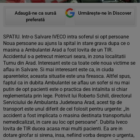
Adaugă-ne ca sursă
Urmărește-ne în Discover
preferată
SPATIU. Intr-o Salvare IVECO intra soferul si opt persoane
Noua persoane au ajuns la spital in stare grava dupa ce o
masina a Ambulantei Arad a fost lovita de un TIR.
Accidentul s-a petrecut miercuri seara, in zona localitatii
Turnu din Arad. Interesant este ca toate cele noua victime se
aflau in Salvare. Si mai interesant este ca, in ciuda
aparentelor, aceasta situatie este una fireasca. Altfel spus,
faptul ca in dubita Ambulantei se aflau un sofer si nu mai
putin de opt pacienti este o practica des intalnita si chiar
reglementata prin lege. Potrivit lui Roberto Schill, directorul
Serviciului de Ambulanta Judeteana Arad, acest tip de
transport este unul diferit de cel folosit pentru urgente: „In
accident a fost implicata o masina destinata transportului
nemedicalizat, in care au loc opt persoane”. Dubita Iveco
lovita de TIR ducea acasa mai multi pacienti. Ea are in
dotare girofar si sirena, insa, nefiind vorba despre o urgenta,