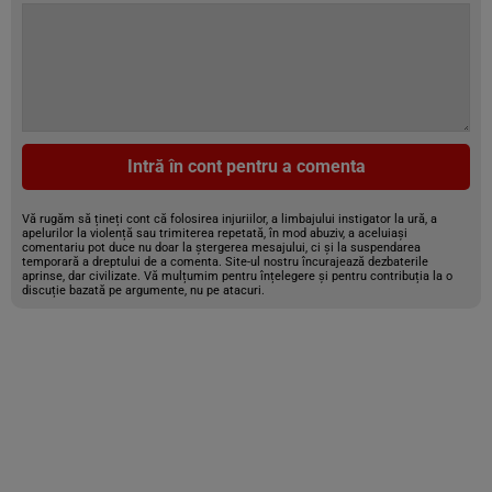
Intră în cont pentru a comenta
Vă rugăm să țineți cont că folosirea injuriilor, a limbajului instigator la ură, a
apelurilor la violență sau trimiterea repetată, în mod abuziv, a aceluiași
comentariu pot duce nu doar la ștergerea mesajului, ci și la suspendarea
temporară a dreptului de a comenta. Site-ul nostru încurajează dezbaterile
aprinse, dar civilizate. Vă mulțumim pentru înțelegere și pentru contribuția la o
discuție bazată pe argumente, nu pe atacuri.