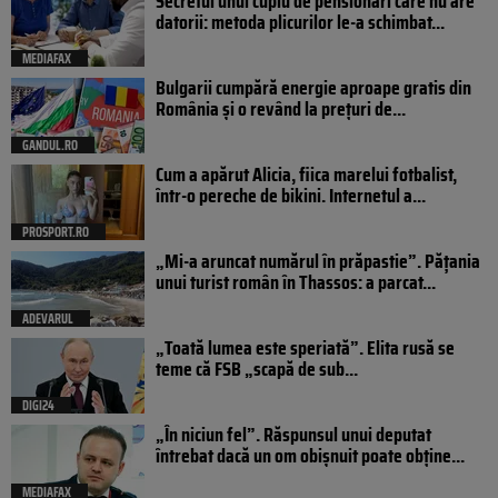
Secretul unui cuplu de pensionari care nu are
datorii: metoda plicurilor le-a schimbat...
MEDIAFAX
Bulgarii cumpără energie aproape gratis din
România și o revând la prețuri de...
GANDUL.RO
Cum a apărut Alicia, fiica marelui fotbalist,
într-o pereche de bikini. Internetul a...
PROSPORT.RO
„Mi-a aruncat numărul în prăpastie”. Pățania
unui turist român în Thassos: a parcat...
ADEVARUL
„Toată lumea este speriată”. Elita rusă se
teme că FSB „scapă de sub...
DIGI24
„În niciun fel”. Răspunsul unui deputat
întrebat dacă un om obișnuit poate obține...
MEDIAFAX