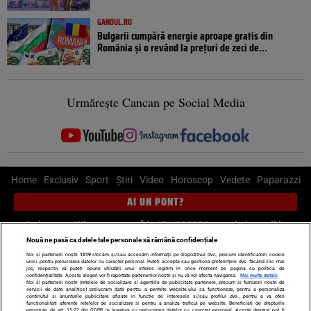
GANDUL.RO
Bulgarii cumpără energie aproape gratis din
România și o revând la prețuri de zeci de...
Urmărește Cancan pe Social Media
Home
Exclusiv
Sport
Știri
Video
Horoscop
Vedete
Paparazzi
AI UN PONT?
Scrie-ne pe Whatsapp
, sună la 0741226226 sau trimite mail la
pont@cancan.ro
Nouă ne pasă ca datele tale personale să rămână confidențiale
Noi și partenerii noștri
1019
stocăm și/sau accesăm informații pe dispozitivul dvs., precum identificatorii cookie
unici pentru prelucrarea datelor cu caracter personal. Puteți accepta sau gestiona preferințele dvs. făcând clic mai
Știri interne
Știri externe
Politică
jos, respectiv vă puteți opune utilizării unui interes legitim în orice moment pe pagina cu politica de
confidențialitate. Aceste alegeri vor fi raportate partenerilor noștri și nu vă vor afecta navigarea.
Mai multe detalii
Noi si partenerii nostri (retelele de socializare si agentiile de publicitate partenere, precum si furnizorii nostri de
servicii de date analitice) prelucram date pentru a permite website-ului sa functioneze, pentru a personaliza
Ultimele stiri
Diete
Insula Iubirii
Dictionar de vise
LIFE STYLE
continutul si anunturile publicitare afisate in functie de interesele si/sau profilul dvs., pentru a va oferi
functionalitati aferente retelelor de socializare si pentru a analiza traficul pe website. Beneficiati de drepturile
Horoscop
prevazute de art. 15-22 din GDPR in legatura cu prelucrarea datelor cu caracter personal. Aceste drepturi pot fi