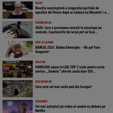
DIGI24
Reacția neașteptată a singurului partidul de
opoziţie din Rusia după ce văduva lui Navalnîi i-a...
PROMOTOR.RO
2026: Care e presiunea corectă în anvelope pe
caniculă. Cauciucurile de iarnă pot să facă...
RÂZI CU LACRIMI
BANCUL ZILEI. Badea Gheorghe: – Nu pot face
dragoste!
GO4IT.RO
PARKSIDE aduce în LIDL TOP 7 scule pentru orice
atelier. „Vedeta” ofertei costă doar 129...
DESCOPERA.RO
Care este cel mai vechi pod din Europa?
GO4GAMES
Cel mai așteptat joc video al anului va debuta pe
Netflix