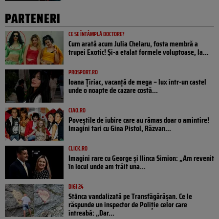
PARTENERI
CE SE ÎNTÂMPLĂ DOCTORE?
Cum arată acum Julia Chelaru, fosta membră a
trupei Exotic! Și-a etalat formele voluptoase, la...
PROSPORT.RO
Ioana Țiriac, vacanță de mega – lux într-un castel
unde o noapte de cazare costă...
CIAO.RO
Poveştile de iubire care au rămas doar o amintire!
Imagini tari cu Gina Pistol, Răzvan...
CLICK.RO
Imagini rare cu George și Ilinca Simion: „Am revenit
în locul unde am trăit una...
DIGI 24
Stânca vandalizată pe Transfăgărășan. Ce le
răspunde un inspector de Poliție celor care
întreabă: „Dar...