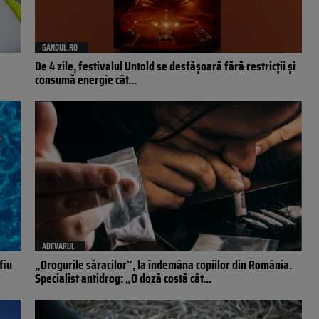
GANDUL.RO
e
De 4 zile, festivalul Untold se desfășoară fără restricții și
consumă energie cât...
ADEVARUL
fiu
„Drogurile săracilor”, la îndemâna copiilor din România.
Specialist antidrog: „O doză costă cât...