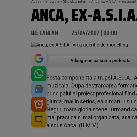
Acasă
»
Showbiz
»
Showbiz intern
»
Anca, ex-A.S.I.A., vrea agen
ANCA, EX-A.S.I.
DE:
CANCAN
25/04/2007 | 00:00
Adaugă-ne ca sursă preferată
Fosta componenta a trupei A.S.I.A., An
muzicala. Dupa destramarea formatiei,
principalul ei proiect profesional fii
gluma, mai in serios, ea a marturisit ca
Negru, toata gloria scenei, urmand ca 
mai practica si mai organizata, asa ca
a spus Anca. (U.M.V.)