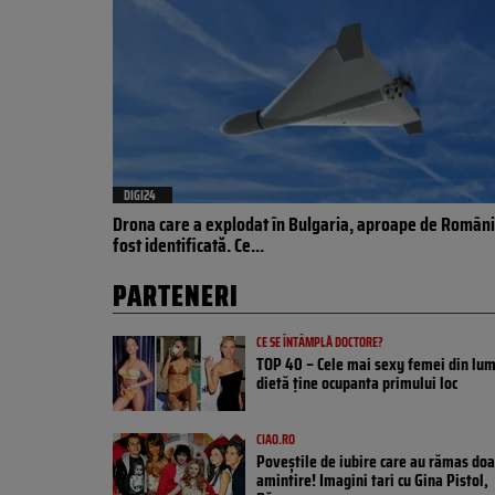
DIGI24
Drona care a explodat în Bulgaria, aproape de Români
fost identificată. Ce...
PARTENERI
CE SE ÎNTÂMPLĂ DOCTORE?
TOP 40 – Cele mai sexy femei din lum
dietă ține ocupanta primului loc
CIAO.RO
Poveştile de iubire care au rămas doa
amintire! Imagini tari cu Gina Pistol,