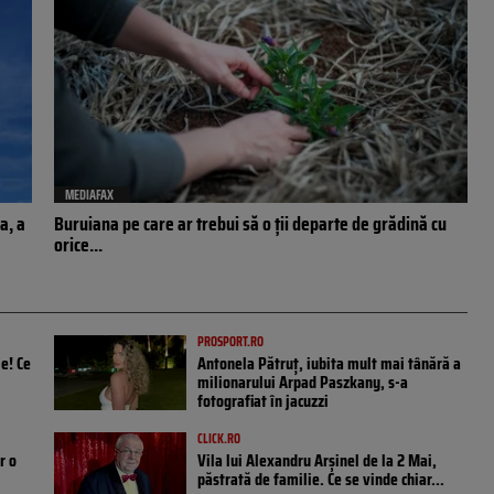
MEDIAFAX
a, a
Buruiana pe care ar trebui să o ții departe de grădină cu
orice...
PROSPORT.RO
e! Ce
Antonela Pătruț, iubita mult mai tânără a
milionarului Arpad Paszkany, s-a
fotografiat în jacuzzi
CLICK.RO
r o
Vila lui Alexandru Arșinel de la 2 Mai,
păstrată de familie. Ce se vinde chiar...