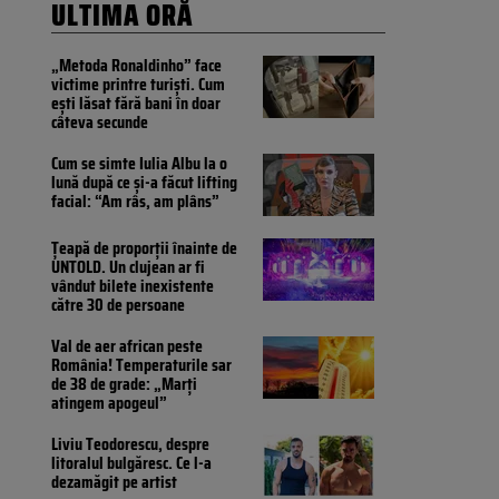
ULTIMA ORĂ
„Metoda Ronaldinho” face
victime printre turiști. Cum
ești lăsat fără bani în doar
câteva secunde
Cum se simte Iulia Albu la o
lună după ce și-a făcut lifting
facial: “Am râs, am plâns”
Țeapă de proporții înainte de
UNTOLD. Un clujean ar fi
vândut bilete inexistente
către 30 de persoane
Val de aer african peste
România! Temperaturile sar
de 38 de grade: „Marți
atingem apogeul”
Liviu Teodorescu, despre
litoralul bulgăresc. Ce l-a
dezamăgit pe artist