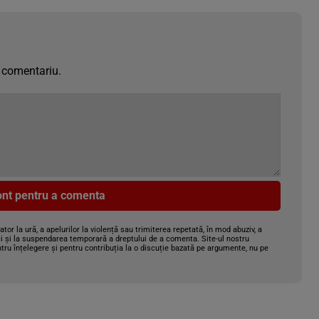
 comentariu.
cont pentru a comenta
gator la ură, a apelurilor la violență sau trimiterea repetată, în mod abuziv, a
i și la suspendarea temporară a dreptului de a comenta. Site-ul nostru
tru înțelegere și pentru contribuția la o discuție bazată pe argumente, nu pe