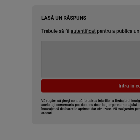
LASĂ UN RĂSPUNS
Trebuie să fii
autentificat
pentru a publica un
Intră în 
Vă rugăm să țineți cont că folosirea injuriilor, a limbajului insti
aceluiași comentariu pot duce nu doar la ștergerea mesajului, c
încurajează dezbaterile aprinse, dar civilizate. Vă mulțumim pen
atacuri.