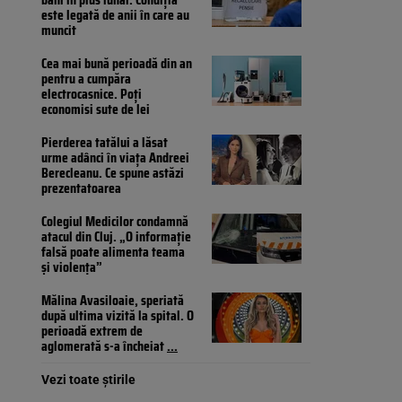
este legată de anii în care au
muncit
Cea mai bună perioadă din an
pentru a cumpăra
electrocasnice. Poți
economisi sute de lei
Pierderea tatălui a lăsat
urme adânci în viața Andreei
Berecleanu. Ce spune astăzi
prezentatoarea
Colegiul Medicilor condamnă
atacul din Cluj. „O informație
falsă poate alimenta teama
și violența”
Mălina Avasiloaie, speriată
după ultima vizită la spital. O
perioadă extrem de
aglomerată s-a încheiat
...
Vezi toate știrile