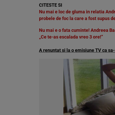
CITESTE SI
Nu mai e loc de gluma in relatia Andr
probele de foc la care a fost supus d
Nu mai e o fata cuminte! Andreea Bala
„Ce te-as escalada vreo 3 ore!”
A renuntat si la o emisiune TV ca sa-