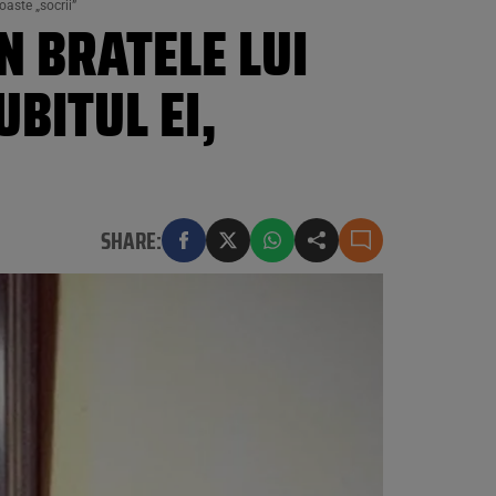
oaste „socrii”
N BRATELE LUI
BITUL EI,
SHARE: