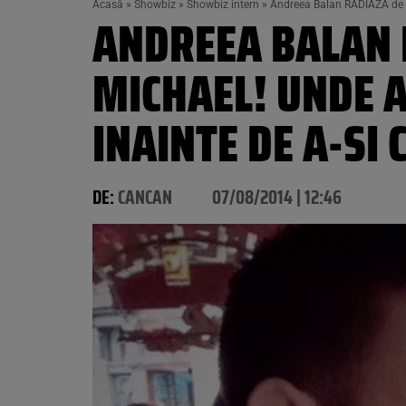
Acasă
»
Showbiz
»
Showbiz intern
»
Andreea Balan RADIAZA de fer
ANDREEA BALAN R
MICHAEL! UNDE A
INAINTE DE A-SI
DE:
CANCAN
07/08/2014 | 12:46