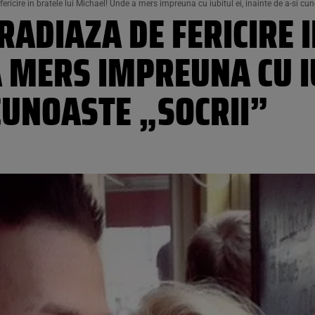
icire in bratele lui Michael! Unde a mers impreuna cu iubitul ei, inainte de a-si cun
ADIAZA DE FERICIRE I
 MERS IMPREUNA CU IU
 CUNOASTE „SOCRII”