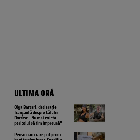
ULTIMA ORĂ
Olga Barcari, declarație
tranșantă despre Cătălin
Bordea: „Nu mai există
pericolul să fim împreună”
Pensionarii care pot primi
bani în plus lunar. Condiția