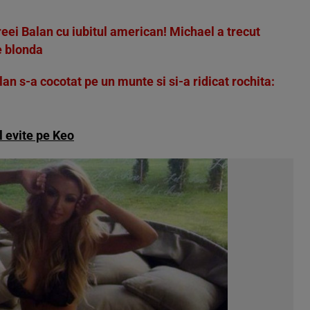
eei Balan cu iubitul american! Michael a trecut
e blonda
n s-a cocotat pe un munte si si-a ridicat rochita:
l evite pe Keo