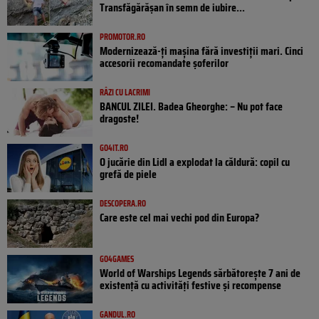
Transfăgărășan în semn de iubire...
PROMOTOR.RO
Modernizează-ți mașina fără investiții mari. Cinci
accesorii recomandate șoferilor
RÂZI CU LACRIMI
BANCUL ZILEI. Badea Gheorghe: – Nu pot face
dragoste!
GO4IT.RO
O jucărie din Lidl a explodat la căldură: copil cu
grefă de piele
DESCOPERA.RO
Care este cel mai vechi pod din Europa?
GO4GAMES
World of Warships Legends sărbătorește 7 ani de
existență cu activități festive și recompense
GANDUL.RO