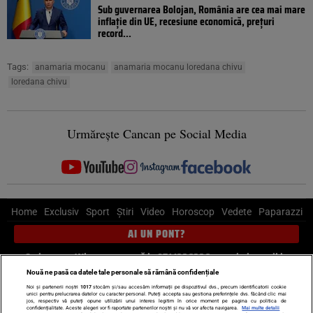
Sub guvernarea Bolojan, România are cea mai mare
inflație din UE, recesiune economică, prețuri
record...
Tags:
anamaria mocanu
anamaria mocanu loredana chivu
loredana chivu
Urmărește Cancan pe Social Media
Home
Exclusiv
Sport
Știri
Video
Horoscop
Vedete
Paparazzi
AI UN PONT?
Scrie-ne pe Whatsapp
, sună la 0741226226 sau trimite mail la
pont@cancan.ro
Nouă ne pasă ca datele tale personale să rămână confidențiale
Noi și partenerii noștri
1017
stocăm și/sau accesăm informații pe dispozitivul dvs., precum identificatorii cookie
unici pentru prelucrarea datelor cu caracter personal. Puteți accepta sau gestiona preferințele dvs. făcând clic mai
Știri interne
Știri externe
Politică
jos, respectiv vă puteți opune utilizării unui interes legitim în orice moment pe pagina cu politica de
confidențialitate. Aceste alegeri vor fi raportate partenerilor noștri și nu vă vor afecta navigarea.
Mai multe detalii