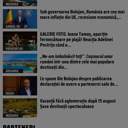
MEDIAFAX
Sub guvernarea Bolojan, România are cea mai
mare inflație din UE, recesiune economică,...
GANDUL.RO
GALERIE FOTO. Ioana Tamaş, apariție
fermecătoare pe plajă! Reacția Adelinei
Pestrițu când a...
PROSPORT.RO
„Ne-am îmbolnăvit toți”. Coșmarul unor
români într-una dintre cele mai populare
destinații din...
ADEVARUL
Ce spune Ilie Bolojan despre publicarea
declarației de avere a partenerei sale de...
DIGI24
Vacanță fără aglomerație după 15 august.
Șase destinații spectaculoase
MEDIAFAX
PARTENERI