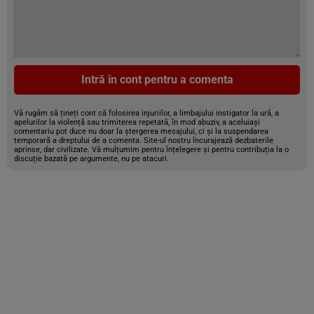
Intră în cont pentru a comenta
Vă rugăm să țineți cont că folosirea injuriilor, a limbajului instigator la ură, a
apelurilor la violență sau trimiterea repetată, în mod abuziv, a aceluiași
comentariu pot duce nu doar la ștergerea mesajului, ci și la suspendarea
temporară a dreptului de a comenta. Site-ul nostru încurajează dezbaterile
aprinse, dar civilizate. Vă mulțumim pentru înțelegere și pentru contribuția la o
discuție bazată pe argumente, nu pe atacuri.