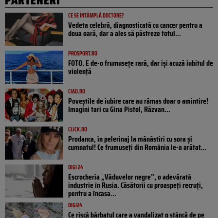
CE SE ÎNTÂMPLĂ DOCTORE?
Vedeta celebră, diagnosticată cu cancer pentru a
doua oară, dar a ales să păstreze totul...
PROSPORT.RO
FOTO. E de-o frumusețe rară, dar își acuză iubitul de
violență
CIAO.RO
Poveştile de iubire care au rămas doar o amintire!
Imagini tari cu Gina Pistol, Răzvan...
CLICK.RO
Prodanca, în pelerinaj la mănăstiri cu sora și
cumnatul! Ce frumuseți din România le-a arătat...
DIGI 24
Escrocheria „Văduvelor negre”, o adevărată
industrie în Rusia. Căsătorii cu proaspeți recruți,
pentru a încasa...
DIGI24
Ce riscă bărbatul care a vandalizat o stâncă de pe