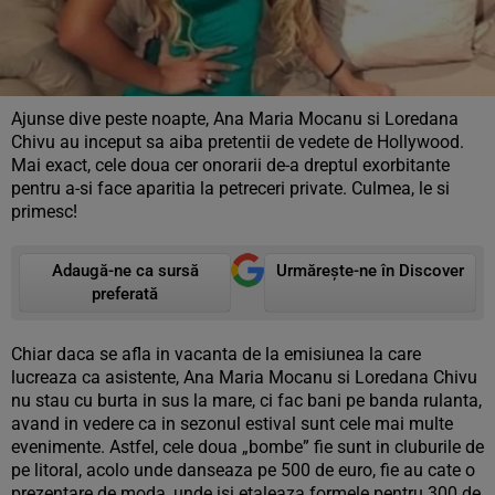
Ajunse dive peste noapte, Ana Maria Mocanu si Loredana
Chivu au inceput sa aiba pretentii de vedete de Hollywood.
Mai exact, cele doua cer onorarii de-a dreptul exorbitante
pentru a-si face aparitia la petreceri private. Culmea, le si
primesc!
Adaugă-ne ca sursă
Urmărește-ne în Discover
preferată
Chiar daca se afla in vacanta de la emisiunea la care
lucreaza ca asistente, Ana Maria Mocanu si Loredana Chivu
nu stau cu burta in sus la mare, ci fac bani pe banda rulanta,
avand in vedere ca in sezonul estival sunt cele mai multe
evenimente. Astfel, cele doua „bombe” fie sunt in cluburile de
pe litoral, acolo unde danseaza pe 500 de euro, fie au cate o
prezentare de moda, unde isi etaleaza formele pentru 300 de