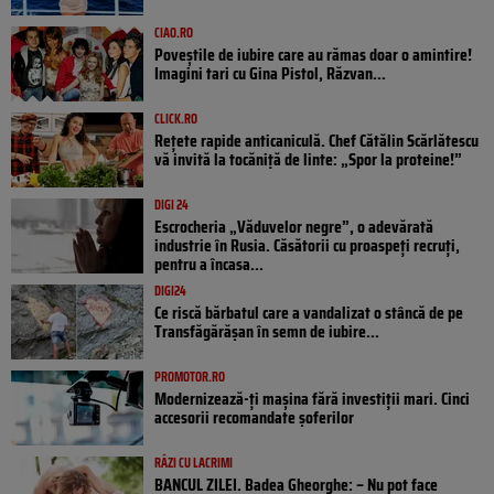
CIAO.RO
Poveştile de iubire care au rămas doar o amintire!
Imagini tari cu Gina Pistol, Răzvan...
CLICK.RO
Rețete rapide anticaniculă. Chef Cătălin Scărlătescu
vă invită la tocăniță de linte: „Spor la proteine!”
DIGI 24
Escrocheria „Văduvelor negre”, o adevărată
industrie în Rusia. Căsătorii cu proaspeți recruți,
pentru a încasa...
DIGI24
Ce riscă bărbatul care a vandalizat o stâncă de pe
Transfăgărășan în semn de iubire...
PROMOTOR.RO
Modernizează-ți mașina fără investiții mari. Cinci
accesorii recomandate șoferilor
RÂZI CU LACRIMI
BANCUL ZILEI. Badea Gheorghe: – Nu pot face