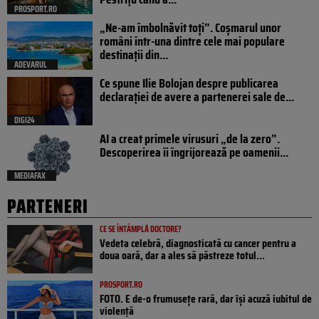
PROSPORT.RO
„Ne-am îmbolnăvit toți”. Coșmarul unor
români într-una dintre cele mai populare
destinații din...
ADEVARUL
Ce spune Ilie Bolojan despre publicarea
declarației de avere a partenerei sale de...
DIGI24
AI a creat primele virusuri „de la zero”.
Descoperirea îi îngrijorează pe oamenii...
MEDIAFAX
PARTENERI
CE SE ÎNTÂMPLĂ DOCTORE?
Vedeta celebră, diagnosticată cu cancer pentru a
doua oară, dar a ales să păstreze totul...
PROSPORT.RO
FOTO. E de-o frumusețe rară, dar își acuză iubitul de
violență