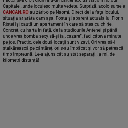
Factor și-a croit drum într-un cartier exclusivist din nordul
Capitalei, unde locuiesc multe vedete. Surpriză, acolo sursele
CANCAN.RO
au zărit-o pe Naomi. Direct de la fața locului,
situația ar arăta cam așa. Fosta și aparent actuala lui Florin
Ristei își caută un apartament în care să stea cu chirie.
Concret, cu harta în față, de la studiourile Antenei și până
unde vrea bomba sexy să-și ia „cazare”, faci câteva minute
pe jos. Practic, cele două locații sunt vizavi. Ori vrea să-l
stalkărească pe cântăreț, ori s-au împăcat și vor să petreacă
timp împreună. Le-a ajuns cât au stat separați, la mii de
kilometri distanță!