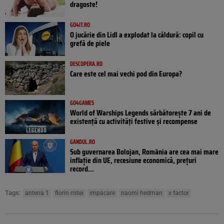
dragoste!
GO4IT.RO
O jucărie din Lidl a explodat la căldură: copil cu
grefă de piele
DESCOPERA.RO
Care este cel mai vechi pod din Europa?
GO4GAMES
World of Warships Legends sărbătorește 7 ani de
existență cu activități festive și recompense
GANDUL.RO
Sub guvernarea Bolojan, România are cea mai mare
inflație din UE, recesiune economică, prețuri
record...
Tags:
antena 1
florin ristei
impacare
naomi hedman
x factor