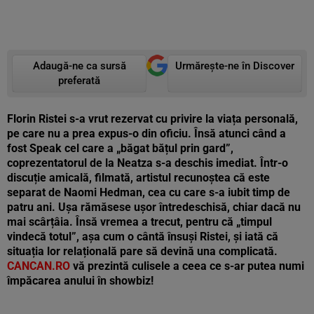
Adaugă-ne ca sursă
Urmărește-ne în Discover
preferată
Florin Ristei s-a vrut rezervat cu privire la viața personală,
pe care nu a prea expus-o din oficiu. Însă atunci când a
fost Speak cel care a „băgat bățul prin gard”,
coprezentatorul de la Neatza s-a deschis imediat. Într-o
discuție amicală, filmată, artistul recunoștea că este
separat de Naomi Hedman, cea cu care s-a iubit timp de
patru ani. Ușa rămăsese ușor întredeschisă, chiar dacă nu
mai scârțâia. Însă vremea a trecut, pentru că „timpul
vindecă totul”, așa cum o cântă însuși Ristei, și iată că
situația lor relațională pare să devină una complicată.
CANCAN.RO
vă prezintă culisele a ceea ce s-ar putea numi
împăcarea anului în showbiz!