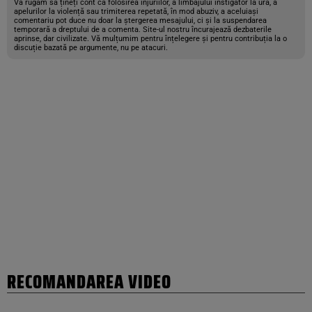
Vă rugăm să țineți cont că folosirea injuriilor, a limbajului instigator la ură, a
apelurilor la violență sau trimiterea repetată, în mod abuziv, a aceluiași
comentariu pot duce nu doar la ștergerea mesajului, ci și la suspendarea
temporară a dreptului de a comenta. Site-ul nostru încurajează dezbaterile
aprinse, dar civilizate. Vă mulțumim pentru înțelegere și pentru contribuția la o
discuție bazată pe argumente, nu pe atacuri.
RECOMANDAREA VIDEO