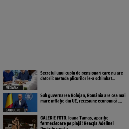
Secretul unui cuplu de pensionari care nu are
datorii: metoda plicurilor le-a schimbat...
MEDIAFAX
Sub guvernarea Bolojan, România are cea mai
mare inflație din UE, recesiune economică,...
GANDUL.RO
GALERIE FOTO. Ioana Tamaş, apariție
fermecătoare pe plajă! Reacția Adelinei
Pestrițu când a...