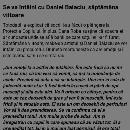
Se va întâlni cu Daniel Balaciu, săptămâna
viitoare
Totodată, a explicat că socrii i-au făcut o plângere la
Protecția Copilului. În plus, Dana Roba susține că soacra ei
ar cunoaște unde se află banii pe care soțul ei i-ar fi furat.
Săptămâna viitoare, make-up artistul și Daniel Balaciu se vor
întâlni cu procurorul. Bruneta mărturisește că are emoții și îi
este teamă să nu se simtă rău.
„Am emoții la o astfel de întâlnire. Îmi este frică să nu mi
se facă rău, să îmi vină să vomit, să mă ia ambulanța de
acolo. Presimt că asta o să se întâmple. Una era în sala de
judecată unde el ar fi fost închis în cușcă și păzit de opt
mascați și alta este aici. Va fi oricum cu cătușe, pentru că
este un caz deosebit de grav și vor fi și mascații. Îmi este
frică și în situația asta. El este un om deosebit de periculos!
Vor să îi dea premditarea. Se va confirma că el a
premeditat totul. Am multe probe de adus. Am și
înregistrări cu copiii în care spuneau că au văzut tot. El a
premeditat tot. Eu în 5 mai am luat permisul. El era total