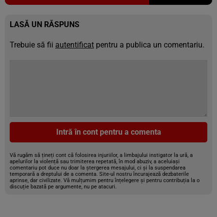
LASĂ UN RĂSPUNS
Trebuie să fii
autentificat
pentru a publica un comentariu.
Intră în cont pentru a comenta
Vă rugăm să țineți cont că folosirea injuriilor, a limbajului instigator la ură, a
apelurilor la violență sau trimiterea repetată, în mod abuziv, a aceluiași
comentariu pot duce nu doar la ștergerea mesajului, ci și la suspendarea
temporară a dreptului de a comenta. Site-ul nostru încurajează dezbaterile
aprinse, dar civilizate. Vă mulțumim pentru înțelegere și pentru contribuția la o
discuție bazată pe argumente, nu pe atacuri.