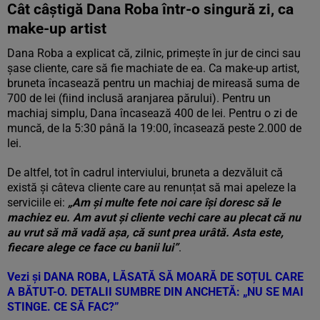
Cât câștigă Dana Roba într-o singură zi, ca
make-up artist
Dana Roba a explicat că, zilnic, primește în jur de cinci sau
șase cliente, care să fie machiate de ea. Ca make-up artist,
bruneta încasează pentru un machiaj de mireasă suma de
700 de lei (fiind inclusă aranjarea părului). Pentru un
machiaj simplu, Dana încasează 400 de lei. Pentru o zi de
muncă, de la 5:30 până la 19:00, încasează peste 2.000 de
lei.
De altfel, tot în cadrul interviului, bruneta a dezvăluit că
există și câteva cliente care au renunțat să mai apeleze la
serviciile ei:
„Am și multe fete noi care își doresc să le
machiez eu. Am avut și cliente vechi care au plecat că nu
au vrut să mă vadă așa, că sunt prea urâtă. Asta este,
fiecare alege ce face cu banii lui”
.
Vezi și
DANA ROBA, LĂSATĂ SĂ MOARĂ DE SOȚUL CARE
A BĂTUT-O. DETALII SUMBRE DIN ANCHETĂ: „NU SE MAI
STINGE. CE SĂ FAC?”