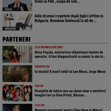
teme că FSB „scapă de sub...
DIGI24
Adio drumuri repetate după țigări ieftine în
Bulgaria. România limitează la 40 de...
MEDIAFAX
PARTENERI
CE SE ÎNTÂMPLĂ DOCTORE?
Alina Pușcău, mărturisire sfâșietoare înainte de
operație. A fost diagnosticată cu cancer la sân în...
PROSPORT.RO
Ce dramă! A murit tatăl lui Leo Messi, Jorge Messi
CIAO.RO
Poveştile de iubire care au rămas doar o amintire!
Imagini tari cu Gina Pistol, Răzvan...
CLICK.RO
Moment neașteptat pentru Theo Rose la Nibiru!