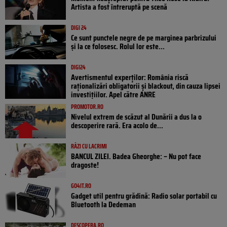
Artista a fost întreruptă pe scenă
DIGI 24
Ce sunt punctele negre de pe marginea parbrizului
și la ce folosesc. Rolul lor este...
DIGI24
Avertismentul experților: România riscă
raționalizări obligatorii și blackout, din cauza lipsei
investițiilor. Apel către ANRE
PROMOTOR.RO
Nivelul extrem de scăzut al Dunării a dus la o
descoperire rară. Era acolo de...
RÂZI CU LACRIMI
BANCUL ZILEI. Badea Gheorghe: – Nu pot face
dragoste!
GO4IT.RO
Gadget util pentru grădină: Radio solar portabil cu
Bluetooth la Dedeman
DESCOPERA.RO