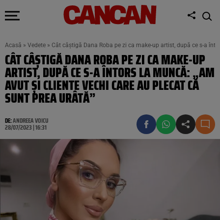
Acasă
»
Vedete
»
Cât câștigă Dana Roba pe zi ca make-up artist, după ce s-a întor
CÂT CÂȘTIGĂ DANA ROBA PE ZI CA MAKE-UP
ARTIST, DUPĂ CE S-A ÎNTORS LA MUNCĂ: „AM
AVUT ȘI CLIENTE VECHI CARE AU PLECAT CĂ
SUNT PREA URÂTĂ”
DE:
ANDREEA VOICU
28/07/2023 | 16:31