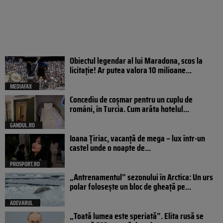
Obiectul legendar al lui Maradona, scos la
licitație! Ar putea valora 10 milioane...
MEDIAFAX
Concediu de coșmar pentru un cuplu de
români, în Turcia. Cum arăta hotelul...
GANDUL.RO
Ioana Țiriac, vacanță de mega – lux într-un
castel unde o noapte de...
PROSPORT.RO
„Antrenamentul” sezonului în Arctica: Un urs
polar folosește un bloc de gheață pe...
ADEVARUL
„Toată lumea este speriată”. Elita rusă se