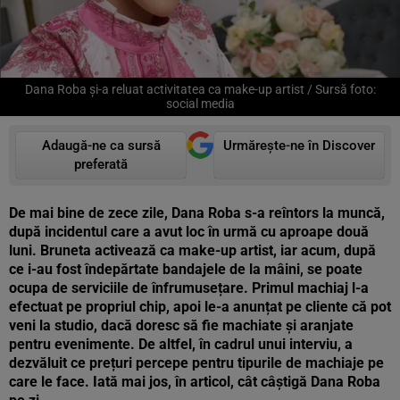
Dana Roba și-a reluat activitatea ca make-up artist / Sursă foto:
social media
Adaugă-ne ca sursă
Urmărește-ne în Discover
preferată
De mai bine de zece zile, Dana Roba s-a reîntors la muncă,
după incidentul care a avut loc în urmă cu aproape două
luni. Bruneta activează ca make-up artist, iar acum, după
ce i-au fost îndepărtate bandajele de la mâini, se poate
ocupa de serviciile de înfrumusețare. Primul machiaj l-a
efectuat pe propriul chip, apoi le-a anunțat pe cliente că pot
veni la studio, dacă doresc să fie machiate și aranjate
pentru evenimente. De altfel, în cadrul unui interviu, a
dezvăluit ce prețuri percepe pentru tipurile de machiaje pe
care le face. Iată mai jos, în articol, cât câștigă Dana Roba