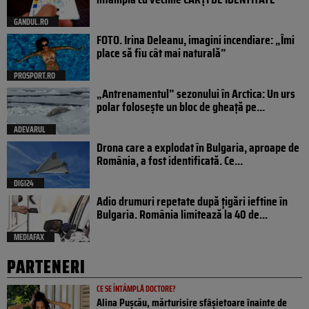
GANDUL.RO
FOTO. Irina Deleanu, imagini incendiare: „Îmi
place să fiu cât mai naturală”
PROSPORT.RO
„Antrenamentul” sezonului în Arctica: Un urs
polar folosește un bloc de gheață pe...
ADEVARUL
Drona care a explodat în Bulgaria, aproape de
România, a fost identificată. Ce...
DIGI24
Adio drumuri repetate după țigări ieftine în
Bulgaria. România limitează la 40 de...
MEDIAFAX
PARTENERI
CE SE ÎNTÂMPLĂ DOCTORE?
Alina Pușcău, mărturisire sfâșietoare înainte de