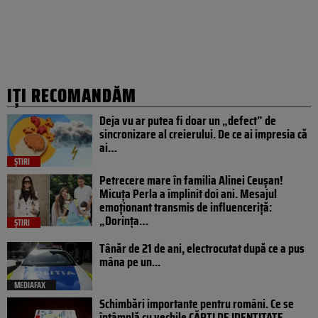
IȚI RECOMANDĂM
Deja vu ar putea fi doar un „defect” de
sincronizare al creierului. De ce ai impresia că
ai…
ȘTIRI
Petrecere mare în familia Alinei Ceușan!
Micuța Perla a împlinit doi ani. Mesajul
emoționant transmis de influenceriță:
„Dorința…
ȘTIRI
Tânăr de 21 de ani, electrocutat după ce a pus
mâna pe un...
MEDIAFAX
Schimbări importante pentru români. Ce se
întâmplă cu vechile CĂRȚI DE IDENTITATE