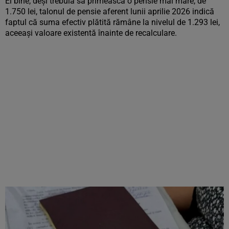
Ei bine, deși trebuia să primească o pensie mai mare, de
1.750 lei, talonul de pensie aferent lunii aprilie 2026 indică
faptul că suma efectiv plătită rămâne la nivelul de 1.293 lei,
aceeași valoare existentă înainte de recalculare.