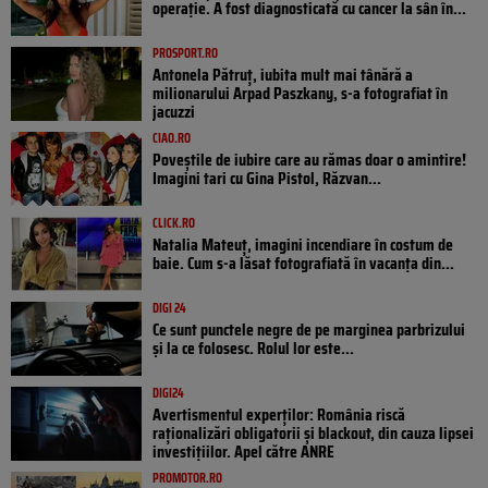
operație. A fost diagnosticată cu cancer la sân în...
PROSPORT.RO
Antonela Pătruț, iubita mult mai tânără a
milionarului Arpad Paszkany, s-a fotografiat în
jacuzzi
CIAO.RO
Poveştile de iubire care au rămas doar o amintire!
Imagini tari cu Gina Pistol, Răzvan...
CLICK.RO
Natalia Mateuț, imagini incendiare în costum de
baie. Cum s-a lăsat fotografiată în vacanța din...
DIGI 24
Ce sunt punctele negre de pe marginea parbrizului
și la ce folosesc. Rolul lor este...
DIGI24
Avertismentul experților: România riscă
raționalizări obligatorii și blackout, din cauza lipsei
investițiilor. Apel către ANRE
PROMOTOR.RO