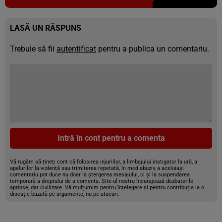
LASĂ UN RĂSPUNS
Trebuie să fii
autentificat
pentru a publica un comentariu.
Intră în cont pentru a comenta
Vă rugăm să țineți cont că folosirea injuriilor, a limbajului instigator la ură, a
apelurilor la violență sau trimiterea repetată, în mod abuziv, a aceluiași
comentariu pot duce nu doar la ștergerea mesajului, ci și la suspendarea
temporară a dreptului de a comenta. Site-ul nostru încurajează dezbaterile
aprinse, dar civilizate. Vă mulțumim pentru înțelegere și pentru contribuția la o
discuție bazată pe argumente, nu pe atacuri.