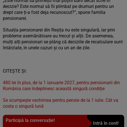
„Este normal să primești mai puțini bani decât scrie în
decizie? Este normal să fii plimbat pe drumuri pentru un
drept care ți-a fost deja recunoscut?”, spune familia
pensionarei.
Situația pensionarei din Reșița nu este singulară, iar prin
probleme asemănătoare au trecut și alții. De asemenea,
mulți alți pensionari se plâng că deciziile de recalculare sunt
întârziate, în unele cazuri și cu un an de zile.
CITEȘTE ȘI:
480 lei în plus, de la 1 ianuarie 2027, pentru pensionarii din
România care îndeplinesc această singură condiție
Se scumpește vechimea pentru pensie de la 1 iulie. Cât va
costa o singură lună
Participă la conversație!
Intră în cont!