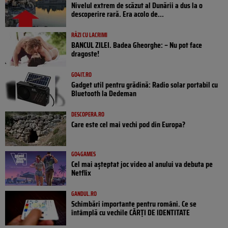
Nivelul extrem de scăzut al Dunării a dus la o
descoperire rară. Era acolo de...
RÂZI CU LACRIMI
BANCUL ZILEI. Badea Gheorghe: – Nu pot face
dragoste!
GO4IT.RO
Gadget util pentru grădină: Radio solar portabil cu
Bluetooth la Dedeman
DESCOPERA.RO
Care este cel mai vechi pod din Europa?
GO4GAMES
Cel mai așteptat joc video al anului va debuta pe
Netflix
GANDUL.RO
Schimbări importante pentru români. Ce se
întâmplă cu vechile CĂRȚI DE IDENTITATE