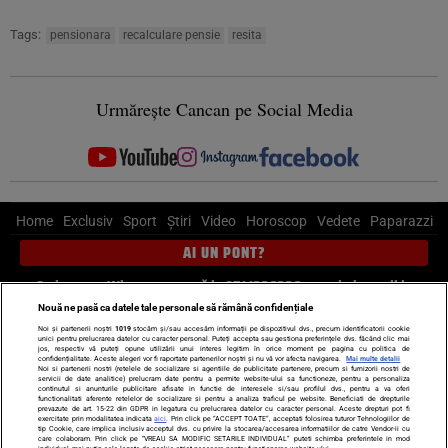
Tags:
pensionara
recalculare pensie
resita
Urmărește Cancan pe Social Media
Home
Exclusiv
Sport
Știri
Video
Horoscop
Vedete
Paparazzi
AI UN PONT?
Scrie-ne pe Whatsapp
, sună la 0741226226 sau trimite mail la
pont@cancan.ro
Nouă ne pasă ca datele tale personale să rămână confidențiale
Noi și partenerii noștri
1019
stocăm și/sau accesăm informații pe dispozitivul dvs., precum identificatorii cookie
unici pentru prelucrarea datelor cu caracter personal. Puteți accepta sau gestiona preferințele dvs. făcând clic mai
Știri interne
Știri externe
Politică
jos, respectiv vă puteți opune utilizării unui interes legitim în orice moment pe pagina cu politica de
confidențialitate. Aceste alegeri vor fi raportate partenerilor noștri și nu vă vor afecta navigarea.
Mai multe detalii
Noi si partenerii nostri (retelele de socializare si agentiile de publicitate partenere, precum si furnizorii nostri de
servicii de date analitice) prelucram date pentru a permite website-ului sa functioneze, pentru a personaliza
Ultimele stiri
Diete
Insula Iubirii
Dictionar de vise
LIFE STYLE
continutul si anunturile publicitare afisate in functie de interesele si/sau profilul dvs., pentru a va oferi
functionalitati aferente retelelor de socializare si pentru a analiza traficul pe website. Beneficiati de drepturile
Horoscop
prevazute de art. 15-22 din GDPR in legatura cu prelucrarea datelor cu caracter personal. Aceste drepturi pot fi
exercitate prin modalitatea indicata
aici
. Prin click pe “ACCEPT TOATE”, acceptati folosirea tuturor Tehnologiilor de
tip Cookie, care implica inclusiv acceptul dvs. cu privire la stocarea/accesarea informatiilor de catre Vendor-ii cu
Echipa editorială
Termeni si condiții
Politica de confidențialitate
care colaboram. Prin click pe “VREAU SA MODIFIC SETARILE INDIVIDUAL” puteti schimba preferintele in mod