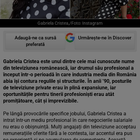
Gabriela Cristea,/Foto: Instagram
Adaugă-ne ca sursă
Urmărește-ne în Discover
preferată
Gabriela Cristea este unul dintre cele mai cunoscute nume
din televiziunea românească, iar drumul său profesional a
început într-o perioadă în care industria media din România
abia își contura regulile și structurile. În anii ’90, posturile
de televiziune private erau în plină expansiune, iar
oportunitățile pentru tinerii profesioniști erau atât
promițătoare, cât și imprevizibile.
Pe lângă provocările specifice jobului, Gabriela Cristea a
intrat într-un mediu profesional în care negocierile salariale
nu erau o obișnuință. Mulți angajați din televiziune acceptau
remunerațiile oferite fără a le contesta, iar accentul era pus
pe experiență și pe acumularea de competențe. Această