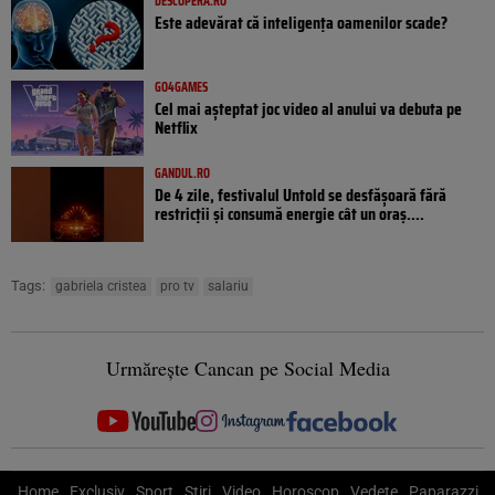
DESCOPERA.RO
Este adevărat că inteligența oamenilor scade?
GO4GAMES
Cel mai așteptat joc video al anului va debuta pe
Netflix
GANDUL.RO
De 4 zile, festivalul Untold se desfășoară fără
restricții și consumă energie cât un oraș....
Tags:
gabriela cristea
pro tv
salariu
Urmărește Cancan pe Social Media
Home
Exclusiv
Sport
Știri
Video
Horoscop
Vedete
Paparazzi