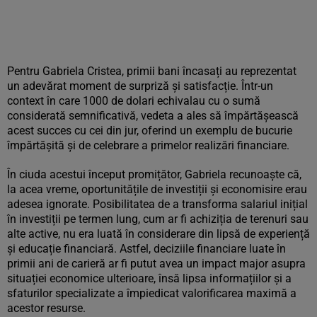
Pentru Gabriela Cristea, primii bani încasați au reprezentat
un adevărat moment de surpriză și satisfacție. Într-un
context în care 1000 de dolari echivalau cu o sumă
considerată semnificativă, vedeta a ales să împărtășească
acest succes cu cei din jur, oferind un exemplu de bucurie
împărtășită și de celebrare a primelor realizări financiare.
În ciuda acestui început promițător, Gabriela recunoaște că,
la acea vreme, oportunitățile de investiții și economisire erau
adesea ignorate. Posibilitatea de a transforma salariul inițial
în investiții pe termen lung, cum ar fi achiziția de terenuri sau
alte active, nu era luată în considerare din lipsă de experiență
și educație financiară. Astfel, deciziile financiare luate în
primii ani de carieră ar fi putut avea un impact major asupra
situației economice ulterioare, însă lipsa informațiilor și a
sfaturilor specializate a împiedicat valorificarea maximă a
acestor resurse.