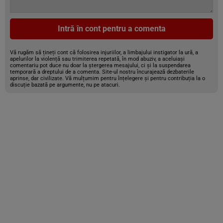
Intră în cont pentru a comenta
Vă rugăm să țineți cont că folosirea injuriilor, a limbajului instigator la ură, a
apelurilor la violență sau trimiterea repetată, în mod abuziv, a aceluiași
comentariu pot duce nu doar la ștergerea mesajului, ci și la suspendarea
temporară a dreptului de a comenta. Site-ul nostru încurajează dezbaterile
aprinse, dar civilizate. Vă mulțumim pentru înțelegere și pentru contribuția la o
discuție bazată pe argumente, nu pe atacuri.