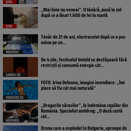
ȘTIRI
„Mai bine nu veneai”. O tânără, pusă la zid
după ce a lăsat 1.600 de lei la nuntă
ȘTIRI
Tânăr de 21 de ani, electrocutat după ce a pus
mâna pe un...
MEDIAFAX
De 4 zile, festivalul Untold se desfășoară fără
restricții și consumă energie cât...
GANDUL.RO
FOTO. Irina Deleanu, imagini incendiare: „Îmi
place să fiu cât mai naturală”
PROSPORT.RO
„Drogurile săracilor”, la îndemâna copiilor din
România. Specialist antidrog: „O doză costă
cât...
ADEVARUL
Drona care a explodat în Bulgaria, aproape de