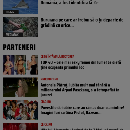
România, a fost identificată. Ce...
DIGI24
Buruiana pe care ar trebui să o ții departe de
grădină cu orice...
MEDIAFAX
PARTENERI
CE SE ÎNTÂMPLĂ DOCTORE?
TOP 40 – Cele mai sexy femei din lume! Ce dietă
ține ocupanta primului loc
PROSPORT.RO
Antonela Pătruț, iubita mult mai tânără a
milionarului Arpad Paszkany, s-a fotografiat în
jacuzzi
CIAO.RO
Poveştile de iubire care au rămas doar o amintire!
Imagini tari cu Gina Pistol, Răzvan...
CLICK.RO