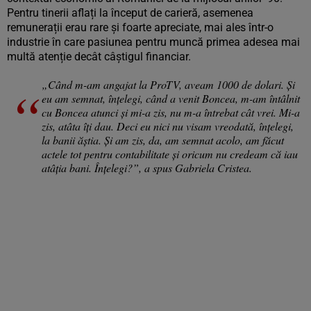
Pentru tinerii aflați la început de carieră, asemenea
remunerații erau rare și foarte apreciate, mai ales într-o
industrie în care pasiunea pentru muncă primea adesea mai
multă atenție decât câștigul financiar.
„Când m-am angajat la ProTV, aveam 1000 de dolari. Și
eu am semnat, înțelegi, când a venit Boncea, m-am întâlnit
cu Boncea atunci și mi-a zis, nu m-a întrebat cât vrei. Mi-a
zis, atâta îți dau. Deci eu nici nu visam vreodată, înțelegi,
la banii ăștia. Și am zis, da, am semnat acolo, am făcut
actele tot pentru contabilitate și oricum nu credeam că iau
atâția bani. Înțelegi?”, a spus Gabriela Cristea.