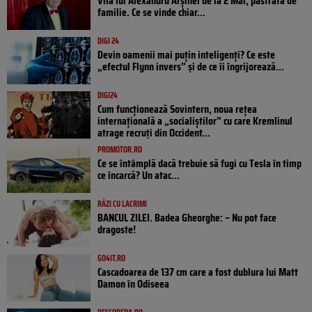
Vila lui Alexandru Arșinel de la 2 Mai, păstrată de
familie. Ce se vinde chiar...
DIGI 24
Devin oamenii mai puțin inteligenți? Ce este
„efectul Flynn invers” și de ce îi îngrijorează...
DIGI24
Cum funcționează Sovintern, noua rețea
internațională a „socialiștilor” cu care Kremlinul
atrage recruți din Occident...
PROMOTOR.RO
Ce se întâmplă dacă trebuie să fugi cu Tesla în timp
ce încarcă? Un atac...
RÂZI CU LACRIMI
BANCUL ZILEI. Badea Gheorghe: – Nu pot face
dragoste!
GO4IT.RO
Cascadoarea de 137 cm care a fost dublura lui Matt
Damon în Odiseea