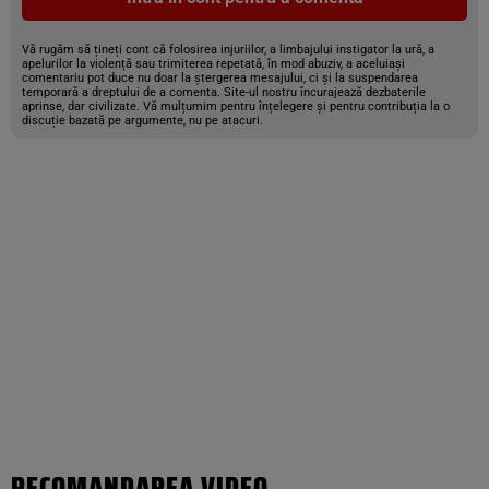
Vă rugăm să țineți cont că folosirea injuriilor, a limbajului instigator la ură, a
apelurilor la violență sau trimiterea repetată, în mod abuziv, a aceluiași
comentariu pot duce nu doar la ștergerea mesajului, ci și la suspendarea
temporară a dreptului de a comenta. Site-ul nostru încurajează dezbaterile
aprinse, dar civilizate. Vă mulțumim pentru înțelegere și pentru contribuția la o
discuție bazată pe argumente, nu pe atacuri.
RECOMANDAREA VIDEO