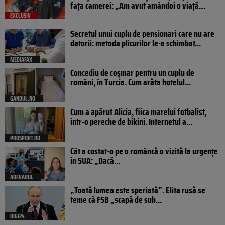
fața camerei: „Am avut amândoi o viață…
EXCLUSIV
Secretul unui cuplu de pensionari care nu are
datorii: metoda plicurilor le-a schimbat...
MEDIAFAX
Concediu de coșmar pentru un cuplu de
români, în Turcia. Cum arăta hotelul...
GANDUL.RO
Cum a apărut Alicia, fiica marelui fotbalist,
într-o pereche de bikini. Internetul a...
PROSPORT.RO
Cât a costat-o pe o româncă o vizită la urgențe
în SUA: „Dacă...
ADEVARUL
„Toată lumea este speriată”. Elita rusă se
teme că FSB „scapă de sub...
DIGI24