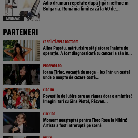
Adio drumuri repetate după țigări ieftine în
Bulgaria. România limitează la 40 de...
MEDIAFAX
PARTENERI
CE SE ÎNTÂMPLĂ DOCTORE?
Alina Pușcău, mărturisire sfâșietoare înainte de
operație. A fost diagnosticată cu cancer la sân în...
PROSPORT.RO
Ioana Țiriac, vacanță de mega – lux într-un castel
unde o noapte de cazare costă...
CIAO.RO
Poveştile de iubire care au rămas doar o amintire!
Imagini tari cu Gina Pistol, Răzvan...
CLICK.RO
Moment neașteptat pentru Theo Rose la Nibiru!
Artista a fost întreruptă pe scenă
DIGI 24