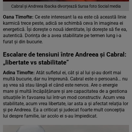
Cabral și Andreea Ibacka divorțează Sursa foto Social media
Oana Timofte:
Ce este interesant la ea este că această linie
karmică trece peste, adică se schimbă ceva în imaginea ei
energetică. Își dorește o nouă identitate, își dorește să fie ea,
autentică. Dorința de a avea stabilitate pe termen lung i-a
furat și din bucurie.
Escalare de tensiuni între Andreea și Cabral:
„libertate vs stabilitate”
Adina Timofte:
Atât sufletul ei, cât și al lui și-au dorit mai
multă bucurie, dar nu împreună. Cabral este o persoană… nu
aș vrea să stau lângă el când este nervos. Are o energie
mare și multă încăpățânare și are capacitatea de a gestiona
situațiile în favoarea lui într-un mod constructiv. Acum vrea
stabilitate, acum vrea libertate, iar asta a și afectat relația lor
și pe Andreea. Ea a criticat și judecat foarte mult concepția
lui despre familie, iar acolo ei s-au împiedicat.