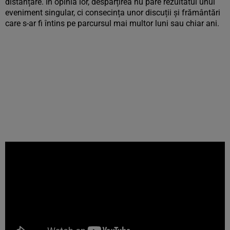
distanțare. În opinia lor, despărțirea nu pare rezultatul unui
eveniment singular, ci consecința unor discuții și frământări
care s-ar fi întins pe parcursul mai multor luni sau chiar ani.