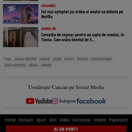
GO4GAMES
Cel mai așteptat joc video al anului va debuta pe
Netflix
GANDUL.RO
Concediu de coșmar pentru un cuplu de români, în
Turcia. Cum arăta hotelul de 5...
Tags:
adina timofte
cabral
copil
divort
ibacka
numerologie
oana timofte
show
vedete
Urmărește Cancan pe Social Media
Home
Exclusiv
Sport
Știri
Video
Horoscop
Vedete
Paparazzi
AI UN PONT?