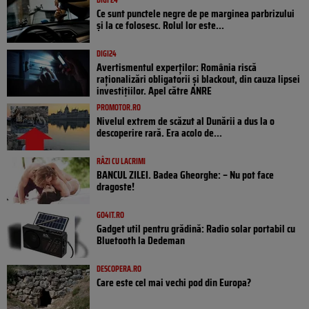
Ce sunt punctele negre de pe marginea parbrizului
și la ce folosesc. Rolul lor este...
DIGI24
Avertismentul experților: România riscă
raționalizări obligatorii și blackout, din cauza lipsei
investițiilor. Apel către ANRE
PROMOTOR.RO
Nivelul extrem de scăzut al Dunării a dus la o
descoperire rară. Era acolo de...
RÂZI CU LACRIMI
BANCUL ZILEI. Badea Gheorghe: – Nu pot face
dragoste!
GO4IT.RO
Gadget util pentru grădină: Radio solar portabil cu
Bluetooth la Dedeman
DESCOPERA.RO
Care este cel mai vechi pod din Europa?