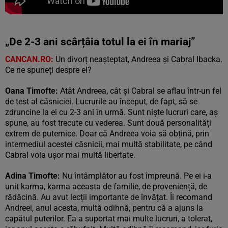
„De 2-3 ani scârțâia totul la ei în mariaj”
CANCAN.RO:
Un divorț neașteptat, Andreea și Cabral Ibacka.
Ce ne spuneți despre el?
Oana Timofte:
Atât Andreea, cât și Cabral se aflau într-un fel
de test al căsniciei. Lucrurile au început, de fapt, să se
zdruncine la ei cu 2-3 ani în urmă. Sunt niște lucruri care, aș
spune, au fost trecute cu vederea. Sunt două personalități
extrem de puternice. Doar că Andreea voia să obțină, prin
intermediul acestei căsnicii, mai multă stabilitate, pe când
Cabral voia ușor mai multă libertate.
Adina Timofte:
Nu întâmplător au fost împreună. Pe ei i-a
unit karma, karma aceasta de familie, de proveniență, de
rădăcină. Au avut lecții importante de învățat. Îi recomand
Andreei, anul acesta, multă odihnă, pentru că a ajuns la
capătul puterilor. Ea a suportat mai multe lucruri, a tolerat,