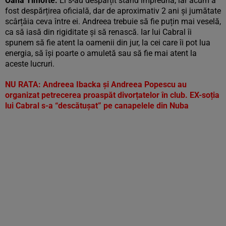
Oana Timofte:
Ei s-au despărțit stând împreună, iar acum a
fost despărțirea oficială, dar de aproximativ 2 ani și jumătate
scârțâia ceva între ei. Andreea trebuie să fie puțin mai veselă,
ca să iasă din rigiditate și să renască. Iar lui Cabral îi
spunem să fie atent la oamenii din jur, la cei care îi pot lua
energia, să își poarte o amuletă sau să fie mai atent la
aceste lucruri.
NU RATA: Andreea Ibacka și Andreea Popescu au
organizat petrecerea proaspăt divorțatelor în club. EX-soția
lui Cabral s-a “descătușat” pe canapelele din Nuba