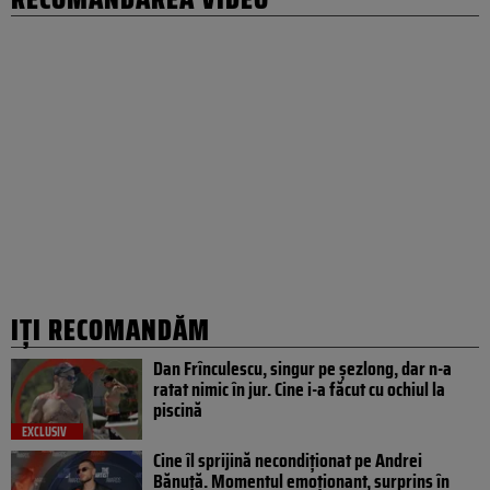
IȚI RECOMANDĂM
Dan Frînculescu, singur pe șezlong, dar n-a
ratat nimic în jur. Cine i-a făcut cu ochiul la
piscină
EXCLUSIV
Cine îl sprijină necondiționat pe Andrei
Bănuță. Momentul emoționant, surprins în