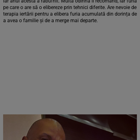
iar anul acesta a răbufnit. Multă odihnă îi recomand, iar furia
pe care o are să o elibereze prin tehnici diferite. Are nevoie de
terapia iertării pentru a elibera furia acumulată din dorința de
a avea o familie și de a merge mai departe.