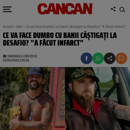
Acasă
»
Știri
»
Ce va face Dumbo cu banii câștigați la Desafio? ”A făcut infarct”
CE VA FACE DUMBO CU BANII CÂȘTIGAȚI LA
DESAFIO? ”A FĂCUT INFARCT”
DE:
EMANUELA CRISTESCU
20/05/2026 | 09:36