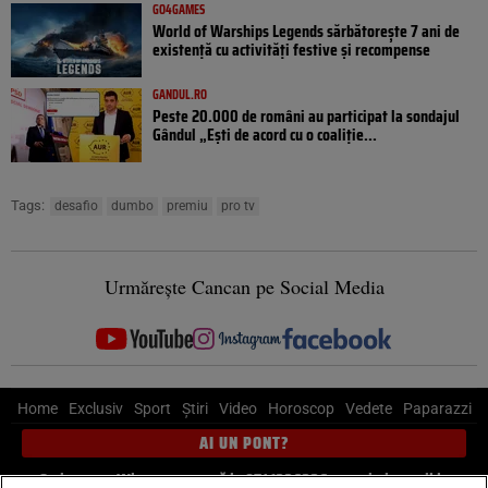
GO4GAMES
World of Warships Legends sărbătorește 7 ani de
existență cu activități festive și recompense
GANDUL.RO
Peste 20.000 de români au participat la sondajul
Gândul „Ești de acord cu o coaliție...
Tags:
desafio
dumbo
premiu
pro tv
Urmărește Cancan pe Social Media
Home
Exclusiv
Sport
Știri
Video
Horoscop
Vedete
Paparazzi
AI UN PONT?
Scrie-ne pe Whatsapp
, sună la 0741226226 sau trimite mail la