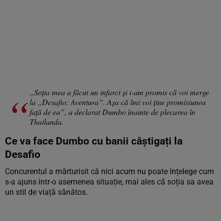
„Soția mea a făcut un infarct și i-am promis că voi merge
la „Desafio: Aventura”. Așa că îmi voi ține promisiunea
față de ea”, a declarat Dumbo înainte de plecarea în
Thailanda.
Ce va face Dumbo cu banii câștigați la
Desafio
Concurentul a mărturisit că nici acum nu poate înțelege cum
s-a ajuns într-o asemenea situație, mai ales că soția sa avea
un stil de viață sănătos.