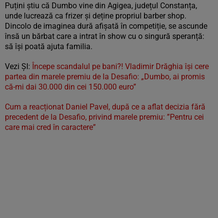
Puțini știu că Dumbo vine din Agigea, județul Constanța,
unde lucrează ca frizer și deține propriul barber shop.
Dincolo de imaginea dură afișată în competiție, se ascunde
însă un bărbat care a intrat în show cu o singură speranță:
să își poată ajuta familia.
Vezi ȘI:
Începe scandalul pe bani?! Vladimir Drăghia își cere
partea din marele premiu de la Desafio: „Dumbo, ai promis
că-mi dai 30.000 din cei 150.000 euro”
Cum a reacționat Daniel Pavel, după ce a aflat decizia fără
precedent de la Desafio, privind marele premiu: ”Pentru cei
care mai cred în caractere”