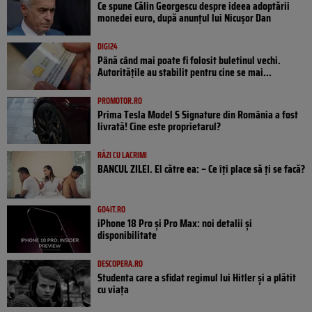
Ce spune Călin Georgescu despre ideea adoptării
monedei euro, după anunțul lui Nicușor Dan
DIGI24
Până când mai poate fi folosit buletinul vechi.
Autoritățile au stabilit pentru cine se mai...
PROMOTOR.RO
Prima Tesla Model S Signature din România a fost
livrată! Cine este proprietarul?
RÂZI CU LACRIMI
BANCUL ZILEI. El către ea: – Ce îți place să ți se facă?
GO4IT.RO
iPhone 18 Pro și Pro Max: noi detalii și
disponibilitate
DESCOPERA.RO
Studenta care a sfidat regimul lui Hitler și a plătit
cu viața