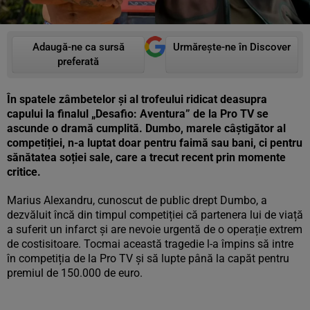
Adaugă-ne ca sursă
Urmărește-ne în Discover
preferată
În spatele zâmbetelor și al trofeului ridicat deasupra
capului la finalul „Desafio: Aventura” de la Pro TV se
ascunde o dramă cumplită. Dumbo, marele câștigător al
competiției, n-a luptat doar pentru faimă sau bani, ci pentru
sănătatea soției sale, care a trecut recent prin momente
critice.
Marius Alexandru, cunoscut de public drept Dumbo, a
dezvăluit încă din timpul competiției că partenera lui de viață
a suferit un infarct și are nevoie urgentă de o operație extrem
de costisitoare. Tocmai această tragedie l-a împins să intre
în competiția de la Pro TV și să lupte până la capăt pentru
premiul de 150.000 de euro.