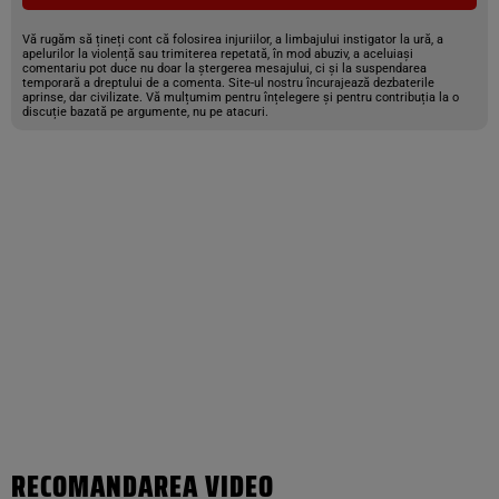
Vă rugăm să țineți cont că folosirea injuriilor, a limbajului instigator la ură, a
apelurilor la violență sau trimiterea repetată, în mod abuziv, a aceluiași
comentariu pot duce nu doar la ștergerea mesajului, ci și la suspendarea
temporară a dreptului de a comenta. Site-ul nostru încurajează dezbaterile
aprinse, dar civilizate. Vă mulțumim pentru înțelegere și pentru contribuția la o
discuție bazată pe argumente, nu pe atacuri.
RECOMANDAREA VIDEO