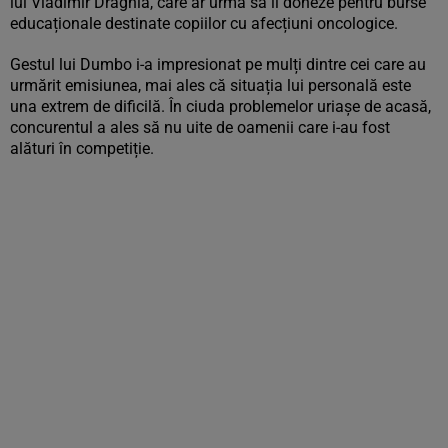
lui Vladimir Drăghia, care ar urma să îi doneze pentru burse
educaționale destinate copiilor cu afecțiuni oncologice.
Gestul lui Dumbo i-a impresionat pe mulți dintre cei care au
urmărit emisiunea, mai ales că situația lui personală este
una extrem de dificilă. În ciuda problemelor uriașe de acasă,
concurentul a ales să nu uite de oamenii care i-au fost
alături în competiție.