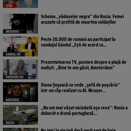
ȘTIRI
Schema „văduvelor negre” din Rusia. Femei
acuzate că profită de moartea soldaților
MEDIAFAX
Peste 20.000 de români au participat la
sondajul Gândul „Ești de acord cu...
GANDUL.RO
Prezentatoarea TV, postare despre o plajă de
nudiști: „Bine te-am găsit, Amsterdam”
PROSPORT.RO
Diana Șoșoacă se vede „șefă de pușcărie”
într-un clip realizat cu AI. Nicușor...
ADEVARUL
„Nu am mai văzut niciodată așa ceva”: Rusia a
doborât o dronă portugheză...
DIGI24
Nu intri în piscină dacă porți șort de baie.