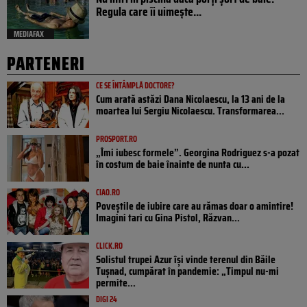
Regula care îi uimește...
MEDIAFAX
PARTENERI
CE SE ÎNTÂMPLĂ DOCTORE?
Cum arată astăzi Dana Nicolaescu, la 13 ani de la
moartea lui Sergiu Nicolaescu. Transformarea...
PROSPORT.RO
„Îmi iubesc formele”. Georgina Rodriguez s-a pozat
în costum de baie înainte de nunta cu...
CIAO.RO
Poveştile de iubire care au rămas doar o amintire!
Imagini tari cu Gina Pistol, Răzvan...
CLICK.RO
Solistul trupei Azur își vinde terenul din Băile
Tușnad, cumpărat în pandemie: „Timpul nu-mi
permite...
DIGI 24