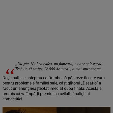
„Nu știu. Nu bea cafea, nu fumează, nu are colesterol…
Trebuie să strâng 12.000 de euro”, a mai spus acesta.
Deși mulți se așteptau ca Dumbo să păstreze fiecare euro
pentru problemele familiei sale, câștigătorul „Desafío” a
făcut un anunț neașteptat imediat după finală. Acesta a
promis că va împărți premiul cu ceilalți finaliști ai
competiției.