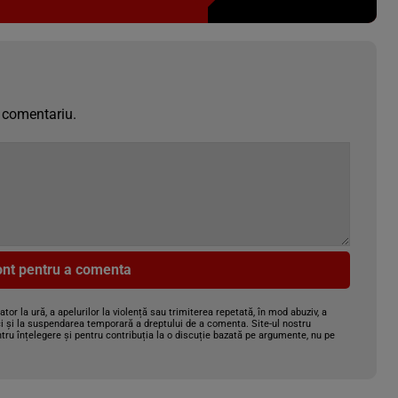
 comentariu.
cont pentru a comenta
gator la ură, a apelurilor la violență sau trimiterea repetată, în mod abuziv, a
i și la suspendarea temporară a dreptului de a comenta. Site-ul nostru
tru înțelegere și pentru contribuția la o discuție bazată pe argumente, nu pe