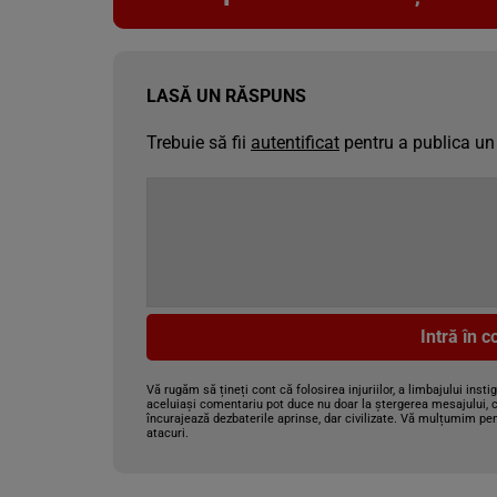
LASĂ UN RĂSPUNS
Trebuie să fii
autentificat
pentru a publica un
Intră în 
Vă rugăm să țineți cont că folosirea injuriilor, a limbajului insti
aceluiași comentariu pot duce nu doar la ștergerea mesajului, c
încurajează dezbaterile aprinse, dar civilizate. Vă mulțumim pen
atacuri.