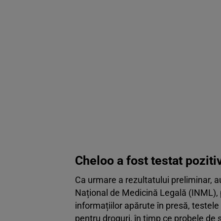
Cheloo a fost testat poziti
Ca urmare a rezultatului preliminar, au
Național de Medicină Legală (INML), 
informațiilor apărute în presă, testele
pentru droguri, în timp ce probele de