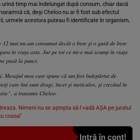
n urină timp mai îndelungat după consum, chiar dacă
nseamnă că, deși Cheloo nu ar fi fost sub efectul
ii, urmele acestora puteau fi identificate în organism,
e 12 mai nu am consumat decât o bere și o gură de bere
gura în viața asta. Jur pe tot ce mi-e mai scump în viața
ine pusă la punct.
. Mesajul meu care spune că am fost îndepărtat de
toți care îmi sunt dragi, încet și meticulos, și crezând în
stie”, a transmis Cheloo.
 Breaza. Nimeni nu se aștepta să-l vadă AȘA pe juratul
cu coasa”
Intră în cont!