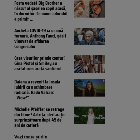
Fosta vedetă Big Brother a
născut al șaselea copil acasă,
în dormitor. Ce nume adorabil
a primit
...
Ancheta COVID-19 ia o nouă
turnură. Anthony Fauci, găsit
vinovat de sfidarea
Congresului
Casa visurilor prinde contur!
Gina Pistol și Smiley au
arătat cum arată șantierul
Daiana a revenit la Insula
Iubirii cu o schimbare
radicală. Radu Vâlcan:
„Wow!”
Michelle Pfeiffer se retrage
din filme? Actrița, declarație
surprinzătoare după 45 de
ani de carieră
Vezi toate știrile