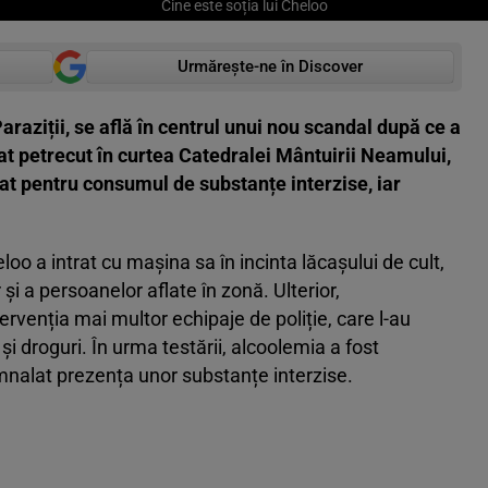
Cine este soția lui Cheloo
Urmărește-ne în Discover
aziții, se află în centrul unui nou scandal după ce a
nat petrecut în curtea Catedralei Mântuirii Neamului,
estat pentru consumul de substanțe interzise, iar
oo a intrat cu mașina sa în incinta lăcașului de cult,
 și a persoanelor aflate în zonă. Ulterior,
ervenția mai multor echipaje de poliție, care l-au
și droguri. În urma testării, alcoolemia a fost
mnalat prezența unor substanțe interzise.