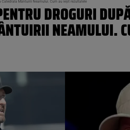
a Catedrala Mântuirii Neamului. Cum au ieșit rezultatele
 PENTRU DROGURI DUP
NTUIRII NEAMULUI. C