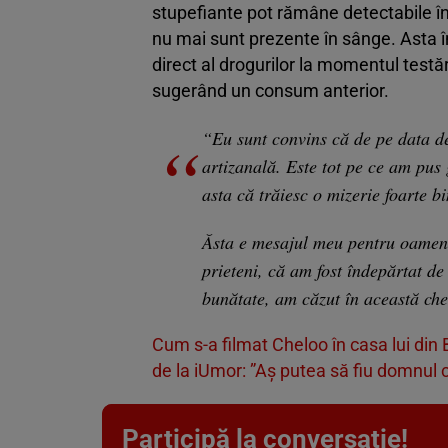
stupefiante pot rămâne detectabile î
nu mai sunt prezente în sânge. Asta î
direct al drogurilor la momentul testăr
sugerând un consum anterior.
“Eu sunt convins că de pe data d
artizanală. Este tot pe ce am pus 
asta că trăiesc o mizerie foarte b
Ăsta e mesajul meu pentru oameni
prieteni, că am fost îndepărtat de 
bunătate, am căzut în această che
Cum s-a filmat Cheloo în casa lui din
de la iUmor: ”Aș putea să fiu domnul 
Participă la conversație!