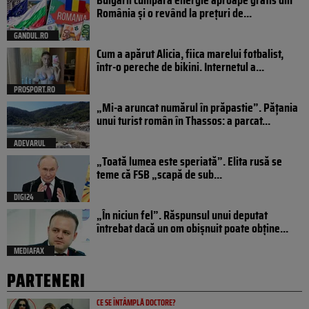
România și o revând la prețuri de...
GANDUL.RO
Cum a apărut Alicia, fiica marelui fotbalist,
într-o pereche de bikini. Internetul a...
PROSPORT.RO
„Mi-a aruncat numărul în prăpastie”. Pățania
unui turist român în Thassos: a parcat...
ADEVARUL
„Toată lumea este speriată”. Elita rusă se
teme că FSB „scapă de sub...
DIGI24
„În niciun fel”. Răspunsul unui deputat
întrebat dacă un om obișnuit poate obține...
MEDIAFAX
PARTENERI
CE SE ÎNTÂMPLĂ DOCTORE?