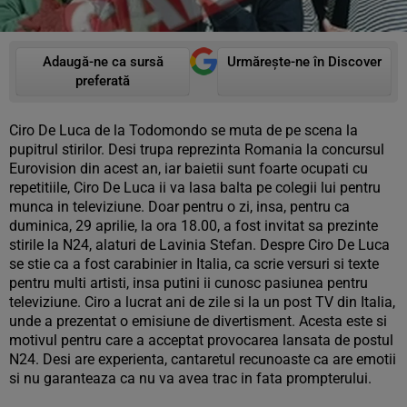
Adaugă-ne ca sursă
Urmărește-ne în Discover
preferată
Ciro De Luca de la Todomondo se muta de pe scena la
pupitrul stirilor. Desi trupa reprezinta Romania la concursul
Eurovision din acest an, iar baietii sunt foarte ocupati cu
repetitiile, Ciro De Luca ii va lasa balta pe colegii lui pentru
munca in televiziune. Doar pentru o zi, insa, pentru ca
duminica, 29 aprilie, la ora 18.00, a fost invitat sa prezinte
stirile la N24, alaturi de Lavinia Stefan. Despre Ciro De Luca
se stie ca a fost carabinier in Italia, ca scrie versuri si texte
pentru multi artisti, insa putini ii cunosc pasiunea pentru
televiziune. Ciro a lucrat ani de zile si la un post TV din Italia,
unde a prezentat o emisiune de divertisment. Acesta este si
motivul pentru care a acceptat provocarea lansata de postul
N24. Desi are experienta, cantaretul recunoaste ca are emotii
si nu garanteaza ca nu va avea trac in fata prompterului.