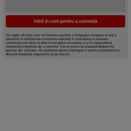
Intră în cont pentru a comenta
Vă rugăm să țineți cont că folosirea injuriilor, a limbajului instigator la ură, a
apelurilor la violență sau trimiterea repetată, în mod abuziv, a aceluiași
comentariu pot duce nu doar la ștergerea mesajului, ci și la suspendarea
temporară a dreptului de a comenta. Site-ul nostru încurajează dezbaterile
aprinse, dar civilizate. Vă mulțumim pentru înțelegere și pentru contribuția la o
discuție bazată pe argumente, nu pe atacuri.