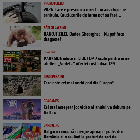
PROMOTOR.RO
2026: Care e presiunea corectă în anvelope pe
caniculă. Cauciucurile de iarnă pot să facă...
RÂZI CU LACRIMI
BANCUL ZILEI. Badea Gheorghe: – Nu pot face
dragoste!
GO4IT.RO
PARKSIDE aduce în LIDL TOP 7 scule pentru orice
atelier. „Vedeta” ofertei costă doar 129...
DESCOPERA.RO
Care este cel mai vechi pod din Europa?
GO4GAMES
Cel mai așteptat joc video al anului va debuta pe
Netflix
GANDUL.RO
Bulgarii cumpără energie aproape gratis din
România și o revând la prețuri de zeci de...