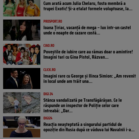
Cum arată acum Julia Chelaru, fosta membră a
trupei Exotic! Și-a etalat formele voluptoase, la...
PROSPORT.RO
Ioana Țiriac, vacanță de mega – lux într-un castel
unde o noapte de cazare costă...
CIAO.RO
Poveştile de iubire care au rămas doar o amintire!
Imagini tari cu Gina Pistol, Răzvan...
CLICK.RO
Imagini rare cu George și Ilinca Simion: „Am revenit
în locul unde am trăit una...
DIGI 24
Stânca vandalizată pe Transfăgărășan. Ce le
răspunde un inspector de Poliție celor care
întreabă: „Dar...
DIGI24
Reacția neașteptată a singurului partidul de
opoziţie din Rusia după ce văduva lui Navalnîi i-a...