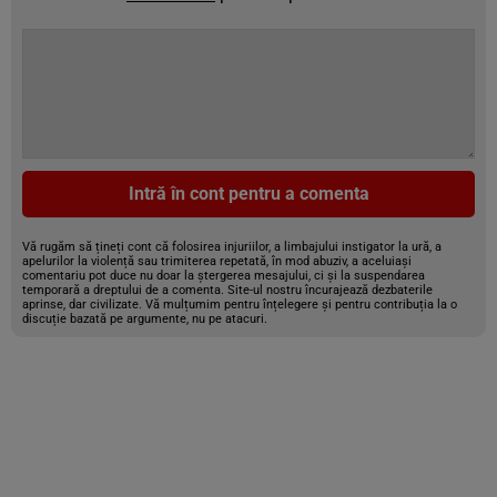
Intră în cont pentru a comenta
Vă rugăm să țineți cont că folosirea injuriilor, a limbajului instigator la ură, a
apelurilor la violență sau trimiterea repetată, în mod abuziv, a aceluiași
comentariu pot duce nu doar la ștergerea mesajului, ci și la suspendarea
temporară a dreptului de a comenta. Site-ul nostru încurajează dezbaterile
aprinse, dar civilizate. Vă mulțumim pentru înțelegere și pentru contribuția la o
discuție bazată pe argumente, nu pe atacuri.