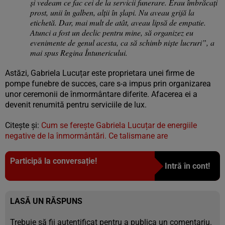
și vedeam ce fac cei de la servicii funerare. Erau îmbrăcați
prost, unii în galben, alții în șlapi. Nu aveau grijă la
etichetă. Dar, mai mult de atât, aveau lipsă de empatie.
Atunci a fost un declic pentru mine, să organizez eu
evenimente de genul acesta, ca să schimb niște lucruri”, a
mai spus Regina Întunericului.
Astăzi, Gabriela Lucuțar este proprietara unei firme de
pompe funebre de succes, care s-a impus prin organizarea
unor ceremonii de înmormântare diferite. Afacerea ei a
devenit renumită pentru serviciile de lux.
Citește și:
Cum se ferește Gabriela Lucuțar de energiile
negative de la înmormântări. Ce talismane are
Participă la conversație!
Intră în cont!
LASĂ UN RĂSPUNS
Trebuie să fii
autentificat
pentru a publica un comentariu.