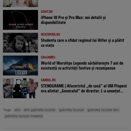
GO4IT.RO
iPhone 18 Pro și Pro Max: noi detalii și
disponibilitate
DESCOPERA.RO
Studenta care a sfidat regimul lui Hitler și a plătit
cu viața
GO4GAMES
World of Warships Legends sărbătorește 7 ani de
existență cu activități festive și recompense
GANDUL.RO
STENOGRAME | Afaceristul „de casă” al UM Plopeni
era alintat „Generalul” de director. L-a anunțat...
Tags:
dric
dric gabriela lucutar
gabriela lucutar
gabriela lucutar dric
gabriela lucutar meserie