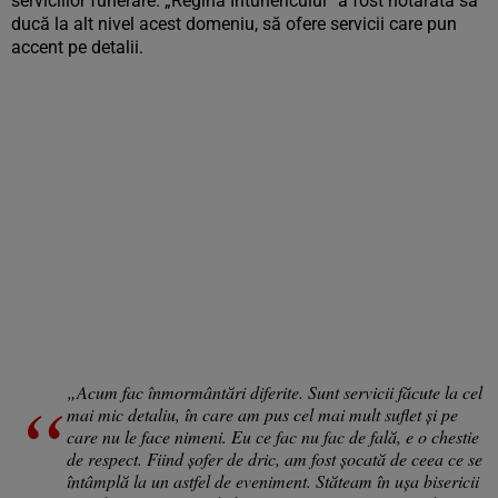
serviciilor funerare. „Regina Întunericului” a fost hotărâtă să
ducă la alt nivel acest domeniu, să ofere servicii care pun
accent pe detalii.
„Acum fac înmormântări diferite. Sunt servicii făcute la cel
mai mic detaliu, în care am pus cel mai mult suflet și pe
care nu le face nimeni. Eu ce fac nu fac de fală, e o chestie
de respect. Fiind șofer de dric, am fost șocată de ceea ce se
întâmplă la un astfel de eveniment. Stăteam în ușa bisericii