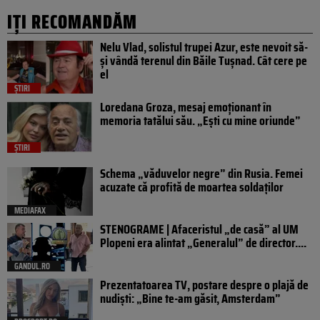
IȚI RECOMANDĂM
Nelu Vlad, solistul trupei Azur, este nevoit să-
și vândă terenul din Băile Tușnad. Cât cere pe
el
ȘTIRI
Loredana Groza, mesaj emoționant în
memoria tatălui său. „Ești cu mine oriunde”
ȘTIRI
Schema „văduvelor negre” din Rusia. Femei
acuzate că profită de moartea soldaților
MEDIAFAX
STENOGRAME | Afaceristul „de casă” al UM
Plopeni era alintat „Generalul” de director....
GANDUL.RO
Prezentatoarea TV, postare despre o plajă de
nudiști: „Bine te-am găsit, Amsterdam”