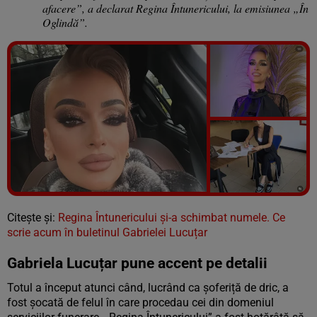
afacere”, a declarat Regina Întunericului, la emisiunea „În
Oglindă”.
Vezi galeria foto
5 poze
Citește și:
Regina Întunericului și-a schimbat numele. Ce
scrie acum în buletinul Gabrielei Lucuțar
Gabriela Lucuțar pune accent pe detalii
Totul a început atunci când, lucrând ca șoferiță de dric, a
fost șocată de felul în care procedau cei din domeniul