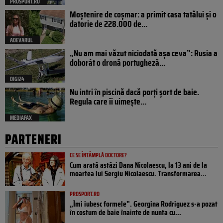
PROSPORT.RO
Moștenire de coșmar: a primit casa tatălui și o
datorie de 228.000 de...
ADEVARUL
„Nu am mai văzut niciodată așa ceva”: Rusia a
doborât o dronă portugheză...
DIGI24
Nu intri în piscină dacă porți șort de baie.
Regula care îi uimește...
MEDIAFAX
PARTENERI
CE SE ÎNTÂMPLĂ DOCTORE?
Cum arată astăzi Dana Nicolaescu, la 13 ani de la
moartea lui Sergiu Nicolaescu. Transformarea...
PROSPORT.RO
„Îmi iubesc formele”. Georgina Rodriguez s-a pozat
în costum de baie înainte de nunta cu...