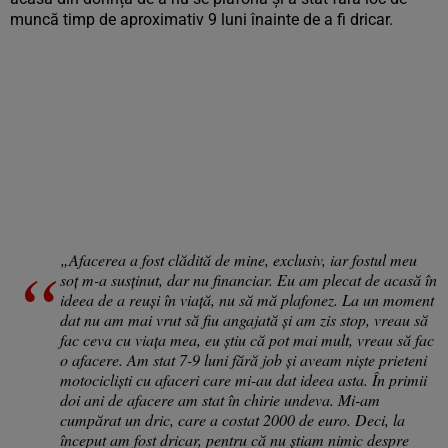
muncă timp de aproximativ 9 luni înainte de a fi dricar.
„Afacerea a fost clădită de mine, exclusiv, iar fostul meu
soț m-a susținut, dar nu financiar. Eu am plecat de acasă în
ideea de a reuși în viață, nu să mă plafonez. La un moment
dat nu am mai vrut să fiu angajată și am zis stop, vreau să
fac ceva cu viața mea, eu știu că pot mai mult, vreau să fac
o afacere. Am stat 7-9 luni fără job și aveam niște prieteni
motocicliști cu afaceri care mi-au dat ideea asta. În primii
doi ani de afacere am stat în chirie undeva. Mi-am
cumpărat un dric, care a costat 2000 de euro. Deci, la
început am fost dricar, pentru că nu știam nimic despre