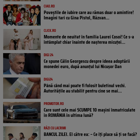
CIAO.RO
Poveştile de iubire care au rămas doar o amintire!
Imagini tari cu Gina Pistol, Răzvan...
CLICK.RO
Momente de neuitat în familia Laurei Cosoi! Ce s-a
întâmplat chiar înainte de nașterea micuței...
DIGI 24
Ce spune Călin Georgescu despre ideea adoptării
monedei euro, după anunțul lui Nicușor Dan
DIGI24
Până când mai poate fi folosit buletinul vechi.
Autoritățile au stabilit pentru cine se mai...
PROMOTOR.RO
Care sunt cele mai SCUMPE 10 mașini înmatriculate
în ROMÂNIA în ultima lună?
RÂZI CU LACRIMI
BANCUL ZILEI. El către ea: – Ce îți place să ți se facă?