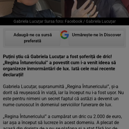
Gabriela Lucuțar Sursa foto: Facebook / Gabriela Lucuțar
Adaugă-ne ca sursă
Urmărește-ne în Discover
preferată
Puțini știu că Gabriela Lucuțar a fost șoferiță de dric!
„Regina Întunericului” a povestit cum i-a venit ideea să
organizeze înmormântări de lux. Iată cele mai recente
declarații!
Gabriela Lucuțar, supranumită „Regina Întunericului”, și-a
dorit să reușească în viață, iar la început nu i-a fost ușor. Nu
este pentru nimeni un secret faptul că astăzi a devenit un
nume cunoscut în domeniul serviciilor funerare de lux.
„Regina Întunericului” a cumpărat un dric cu 2.000 de euro,
iar așa a început să lucreze în acest domeniu. A plecat de
acasă din dorința de a nu se plafona și a stat fără loc de